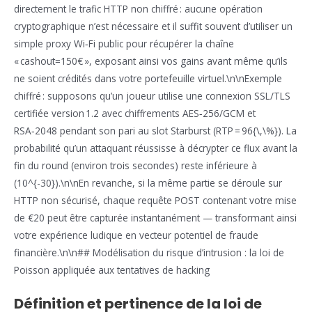
directement le trafic HTTP non chiffré : aucune opération
cryptographique n’est nécessaire et il suffit souvent d’utiliser un
simple proxy Wi‑Fi public pour récupérer la chaîne
« cashout=150€ », exposant ainsi vos gains avant même qu’ils
ne soient crédités dans votre portefeuille virtuel.\n\nExemple
chiffré : supposons qu’un joueur utilise une connexion SSL/TLS
certifiée version 1.2 avec chiffrements AES‑256/GCM et
RSA‑2048 pendant son pari au slot Starburst (RTP = 96{\,\%}). La
probabilité qu’un attaquant réussisse à décrypter ce flux avant la
fin du round (environ trois secondes) reste inférieure à
(10^{-30}).\n\nEn revanche, si la même partie se déroule sur
HTTP non sécurisé, chaque requête POST contenant votre mise
de €20 peut être capturée instantanément — transformant ainsi
votre expérience ludique en vecteur potentiel de fraude
financière.\n\n## Modélisation du risque d’intrusion : la loi de
Poisson appliquée aux tentatives de hacking
Définition et pertinence de la loi de