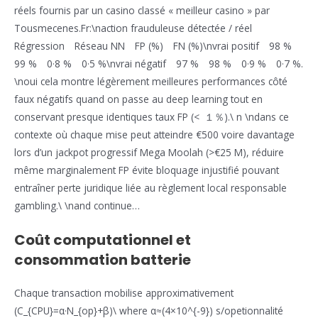
réels fournis par un casino classé « meilleur casino » par
Tousmecenes.Fr:\naction frauduleuse détectée / réel
Régression Réseau NN FP (%) FN (%)\nvrai positif 98 %
99 % 0·8 % 0·5 %\nvrai négatif 97 % 98 % 0·9 % 0·7 %.
\noui cela montre légèrement meilleures performances côté
faux négatifs quand on passe au deep learning tout en
conservant presque identiques taux FP (< １％).\ n \ndans ce
contexte où chaque mise peut atteindre €500 voire davantage
lors d’un jackpot progressif Mega Moolah (>€25 M), réduire
même marginalement FP évite bloquage injustifié pouvant
entraîner perte juridique liée au règlement local responsable
gambling.\ \nand continue…
Coût computationnel et
consommation batterie
Chaque transaction mobilise approximativement
(C_{CPU}=α·N_{op}+β)\ where α≈(4×10^{-9}) s/opetionnalité