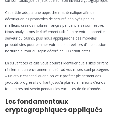
sur son catalogue de jeux que sur son niveau cryptographique.
Cet article adopte une approche mathématique afin de
décortiquer les protocoles de sécurité déployés par les
meilleurs casinos mobiles français pendant la saison festive.
Nous analyserons le chiffrement utilisé entre votre appareil et le
serveur du casino, puis nous appliquerons des modèles
probabilistes pour estimer votre risque réel lors d’une session
nocturne autour du sapin décoré de LED scintillantes.
En suivant ces calculs vous pourrez identifier quels sites offrent
réellement un environnement sûr où vos mises sont protégées
– un atout essentiel quand on veut profiter pleinement des
jackpots progressifs offrant jusqu’à plusieurs millions d’euros
tout en restant serein pendant les vacances de fin d’année.
Les fondamentaux
cryptographiques appliqués