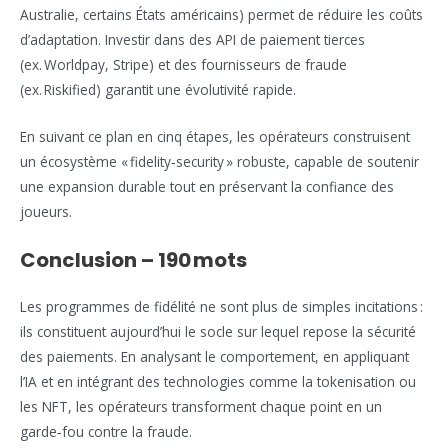
Australie, certains États américains) permet de réduire les coûts
d’adaptation. Investir dans des API de paiement tierces
(ex. Worldpay, Stripe) et des fournisseurs de fraude
(ex. Riskified) garantit une évolutivité rapide.
En suivant ce plan en cinq étapes, les opérateurs construisent
un écosystème « fidelity‑security » robuste, capable de soutenir
une expansion durable tout en préservant la confiance des
joueurs.
Conclusion – 190 mots
Les programmes de fidélité ne sont plus de simples incitations :
ils constituent aujourd’hui le socle sur lequel repose la sécurité
des paiements. En analysant le comportement, en appliquant
l’IA et en intégrant des technologies comme la tokenisation ou
les NFT, les opérateurs transforment chaque point en un
garde‑fou contre la fraude.