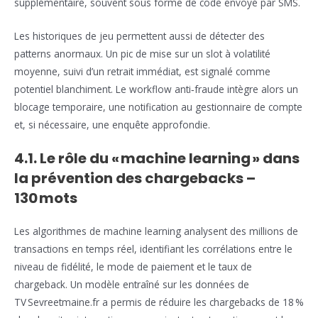
supplémentaire, souvent sous forme de code envoyé par SMS.
Les historiques de jeu permettent aussi de détecter des
patterns anormaux. Un pic de mise sur un slot à volatilité
moyenne, suivi d’un retrait immédiat, est signalé comme
potentiel blanchiment. Le workflow anti‑fraude intègre alors un
blocage temporaire, une notification au gestionnaire de compte
et, si nécessaire, une enquête approfondie.
4.1. Le rôle du « machine learning » dans
la prévention des chargebacks –
130 mots
Les algorithmes de machine learning analysent des millions de
transactions en temps réel, identifiant les corrélations entre le
niveau de fidélité, le mode de paiement et le taux de
chargeback. Un modèle entraîné sur les données de
TV Sevreetmaine.fr a permis de réduire les chargebacks de 18 %