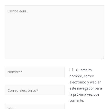
Escribe
aquí...
Nombre*
Guarda mi
nombre, correo
electrónico y web en
Correo
este navegador para
electrónico*
la próxima vez que
comente.
Web