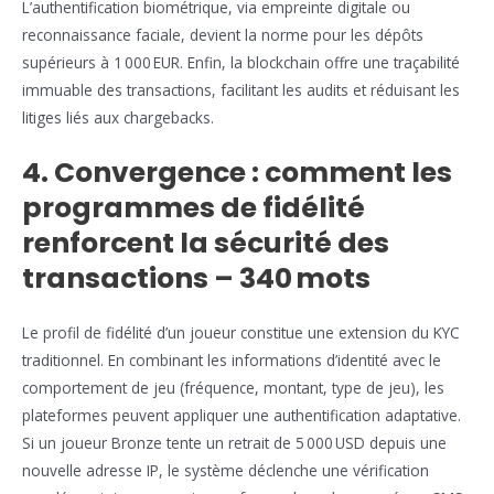
L’authentification biométrique, via empreinte digitale ou
reconnaissance faciale, devient la norme pour les dépôts
supérieurs à 1 000 EUR. Enfin, la blockchain offre une traçabilité
immuable des transactions, facilitant les audits et réduisant les
litiges liés aux chargebacks.
4. Convergence : comment les
programmes de fidélité
renforcent la sécurité des
transactions – 340 mots
Le profil de fidélité d’un joueur constitue une extension du KYC
traditionnel. En combinant les informations d’identité avec le
comportement de jeu (fréquence, montant, type de jeu), les
plateformes peuvent appliquer une authentification adaptative.
Si un joueur Bronze tente un retrait de 5 000 USD depuis une
nouvelle adresse IP, le système déclenche une vérification