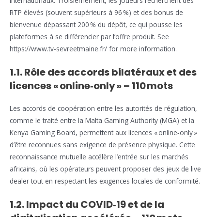
internationaux. Troisièmement, les joueurs recherchent des
RTP élevés (souvent supérieurs à 96 %) et des bonus de
bienvenue dépassant 200 % du dépôt, ce qui pousse les
plateformes à se différencier par l’offre produit. See
https://www.tv-sevreetmaine.fr/ for more information.
1.1. Rôle des accords bilatéraux et des
licences « online‑only » – 110 mots
Les accords de coopération entre les autorités de régulation,
comme le traité entre la Malta Gaming Authority (MGA) et la
Kenya Gaming Board, permettent aux licences « online‑only »
d’être reconnues sans exigence de présence physique. Cette
reconnaissance mutuelle accélère l’entrée sur les marchés
africains, où les opérateurs peuvent proposer des jeux de live
dealer tout en respectant les exigences locales de conformité.
1.2. Impact du COVID‑19 et de la