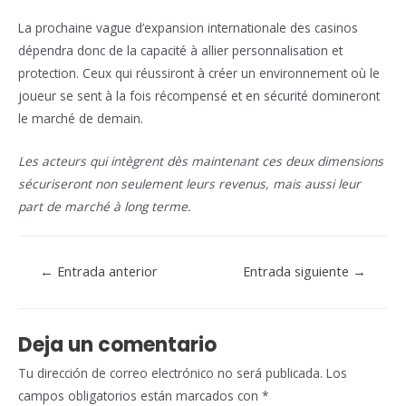
La prochaine vague d’expansion internationale des casinos
dépendra donc de la capacité à allier personnalisation et
protection. Ceux qui réussiront à créer un environnement où le
joueur se sent à la fois récompensé et en sécurité domineront
le marché de demain.
Les acteurs qui intègrent dès maintenant ces deux dimensions
sécuriseront non seulement leurs revenus, mais aussi leur
part de marché à long terme.
Navegación
←
Entrada anterior
Entrada siguiente
→
de
entradas
Deja un comentario
Tu dirección de correo electrónico no será publicada.
Los
campos obligatorios están marcados con
*