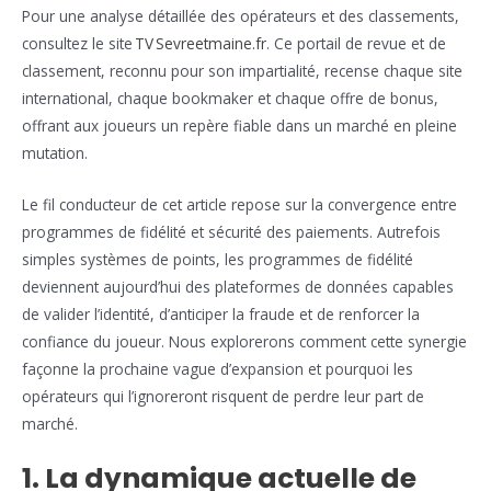
Pour une analyse détaillée des opérateurs et des classements,
consultez le site
TV Sevreetmaine.fr
. Ce portail de revue et de
classement, reconnu pour son impartialité, recense chaque site
international, chaque bookmaker et chaque offre de bonus,
offrant aux joueurs un repère fiable dans un marché en pleine
mutation.
Le fil conducteur de cet article repose sur la convergence entre
programmes de fidélité et sécurité des paiements. Autrefois
simples systèmes de points, les programmes de fidélité
deviennent aujourd’hui des plateformes de données capables
de valider l’identité, d’anticiper la fraude et de renforcer la
confiance du joueur. Nous explorerons comment cette synergie
façonne la prochaine vague d’expansion et pourquoi les
opérateurs qui l’ignoreront risquent de perdre leur part de
marché.
1. La dynamique actuelle de