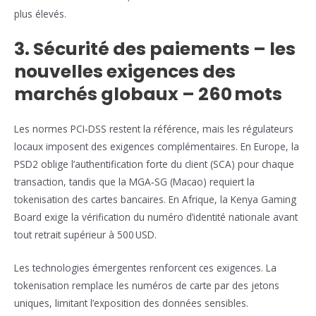
plus élevés.
3. Sécurité des paiements – les
nouvelles exigences des
marchés globaux – 260 mots
Les normes PCI‑DSS restent la référence, mais les régulateurs
locaux imposent des exigences complémentaires. En Europe, la
PSD2 oblige l’authentification forte du client (SCA) pour chaque
transaction, tandis que la MGA‑SG (Macao) requiert la
tokenisation des cartes bancaires. En Afrique, la Kenya Gaming
Board exige la vérification du numéro d’identité nationale avant
tout retrait supérieur à 500 USD.
Les technologies émergentes renforcent ces exigences. La
tokenisation remplace les numéros de carte par des jetons
uniques, limitant l’exposition des données sensibles.