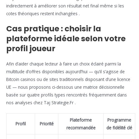
indirectement à améliorer son résultat net final même si les
cotes théoriques restent inchangées .
Cas pratique : choisir la
plateforme idéale selon votre
profil joueur
Afin d’aider chaque lecteur à faire un choix éclairé parmi la
multitude d’offres disponibles aujourd’hui — qu’il s’agisse de
Bitcoin casinos ou de sites traditionnels disposant d’une licence
UE — nous proposons ci‑dessous une matrice décisionnelle
basée sur quatre profils types rencontrés fréquemment dans
nos analyses chez Taj Strategie.Fr .
Plateforme
Programme
Profil
Priorité
recommandée
de fidélité clé