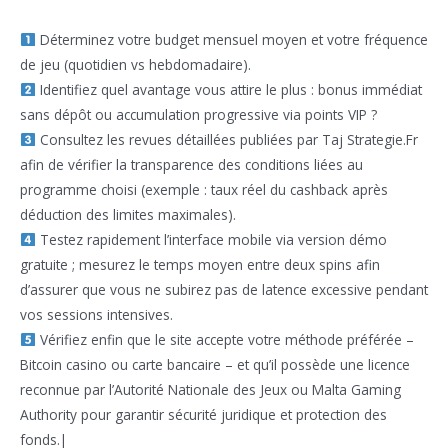
Déterminez votre budget mensuel moyen et votre fréquence
de jeu (quotidien vs hebdomadaire).
Identifiez quel avantage vous attire le plus : bonus immédiat
sans dépôt ou accumulation progressive via points VIP ?
Consultez les revues détaillées publiées par Taj Strategie.Fr
afin de vérifier la transparence des conditions liées au
programme choisi (exemple : taux réel du cashback après
déduction des limites maximales).
Testez rapidement l’interface mobile via version démo
gratuite ; mesurez le temps moyen entre deux spins afin
d’assurer que vous ne subirez pas de latence excessive pendant
vos sessions intensives.
Vérifiez enfin que le site accepte votre méthode préférée –
Bitcoin casino ou carte bancaire – et qu’il possède une licence
reconnue par l’Autorité Nationale des Jeux ou Malta Gaming
Authority pour garantir sécurité juridique et protection des
fonds.|