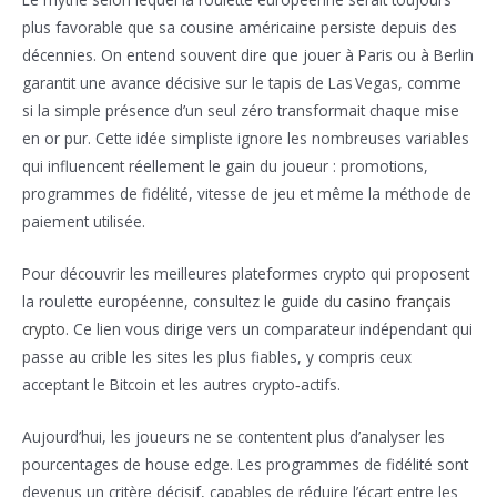
plus favorable que sa cousine américaine persiste depuis des
décennies. On entend souvent dire que jouer à Paris ou à Berlin
garantit une avance décisive sur le tapis de Las Vegas, comme
si la simple présence d’un seul zéro transformait chaque mise
en or pur. Cette idée simpliste ignore les nombreuses variables
qui influencent réellement le gain du joueur : promotions,
programmes de fidélité, vitesse de jeu et même la méthode de
paiement utilisée.
Pour découvrir les meilleures plateformes crypto qui proposent
la roulette européenne, consultez le guide du
casino français
crypto
. Ce lien vous dirige vers un comparateur indépendant qui
passe au crible les sites les plus fiables, y compris ceux
acceptant le Bitcoin et les autres crypto‑actifs.
Aujourd’hui, les joueurs ne se contentent plus d’analyser les
pourcentages de house edge. Les programmes de fidélité sont
devenus un critère décisif, capables de réduire l’écart entre les