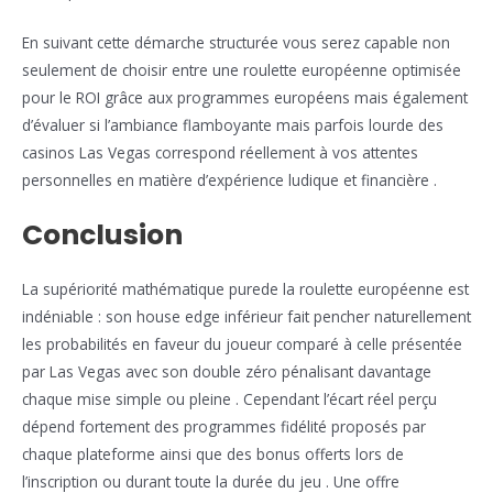
En suivant cette démarche structurée vous serez capable non
seulement de choisir entre une roulette européenne optimisée
pour le ROI grâce aux programmes européens mais également
d’évaluer si l’ambiance flamboyante mais parfois lourde des
casinos Las Vegas correspond réellement à vos attentes
personnelles en matière d’expérience ludique et financière .
Conclusion
La supériorité mathématique purede la roulette européenne est
indéniable : son house edge inférieur fait pencher naturellement
les probabilités en faveur du joueur comparé à celle présentée
par Las Vegas avec son double zéro pénalisant davantage
chaque mise simple ou pleine . Cependant l’écart réel perçu
dépend fortement des programmes fidélité proposés par
chaque plateforme ainsi que des bonus offerts lors de
l’inscription ou durant toute la durée du jeu . Une offre