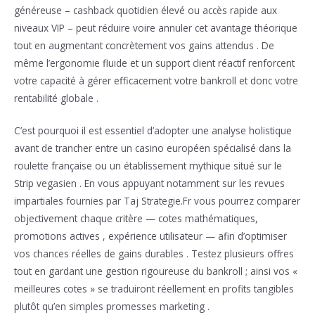
généreuse – cashback quotidien élevé ou accès rapide aux
niveaux VIP – peut réduire voire annuler cet avantage théorique
tout en augmentant concrètement vos gains attendus . De
même l’ergonomie fluide et un support client réactif renforcent
votre capacité à gérer efficacement votre bankroll et donc votre
rentabilité globale .
C’est pourquoi il est essentiel d’adopter une analyse holistique
avant de trancher entre un casino européen spécialisé dans la
roulette française ou un établissement mythique situé sur le
Strip vegasien . En vous appuyant notamment sur les revues
impartiales fournies par Taj Strategie.Fr vous pourrez comparer
objectivement chaque critère — cotes mathématiques,
promotions actives , expérience utilisateur — afin d’optimiser
vos chances réelles de gains durables . Testez plusieurs offres
tout en gardant une gestion rigoureuse du bankroll ; ainsi vos «
meilleures cotes » se traduiront réellement en profits tangibles
plutôt qu’en simples promesses marketing .