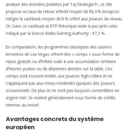
analyse des données publiées par Taj Strategie.Fr, ce site
propose un taux de retour effectif moyen de 98,3 % lorsqu’on
intègre le cashback moyen de 8 % offert aux joueurs du niveau
Or. Sans ce cashback le RTP théorique reste à‑peu près celui
indiqué par la licence Malta Gaming Authority : 97,3 %.
En comparaison, les programmes classiques des casinos
terrestres de Las Vegas offrent des « comps » sous forme de
repas gratuits ou d’hôtels suite à une accumulation similaire
d’heures jouées ou de dépenses directes sur la table. Ces
comps sont souvent limités aux joueurs high‑rollers et ne
s’appliquent pas aux mises modestes typiques des joueurs
occasionnels. De plus ils ne sont pas toujours convertibles en
argent réel ; ils restent généralement sous forme de crédits
internes au resort.
Avantages concrets du système
européen