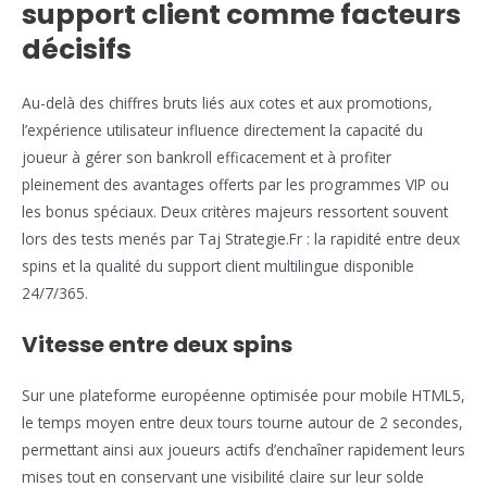
support client comme facteurs
décisifs
Au-delà des chiffres bruts liés aux cotes et aux promotions,
l’expérience utilisateur influence directement la capacité du
joueur à gérer son bankroll efficacement et à profiter
pleinement des avantages offerts par les programmes VIP ou
les bonus spéciaux. Deux critères majeurs ressortent souvent
lors des tests menés par Taj Strategie.Fr : la rapidité entre deux
spins et la qualité du support client multilingue disponible
24/7/365.
Vitesse entre deux spins
Sur une plateforme européenne optimisée pour mobile HTML5,
le temps moyen entre deux tours tourne autour de 2 secondes,
permettant ainsi aux joueurs actifs d’enchaîner rapidement leurs
mises tout en conservant une visibilité claire sur leur solde