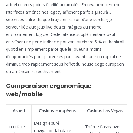
actuel et leurs points fidélité accumulés. En revanche certaines
interfaces américaines legacy affichent parfois jusqu’à 5
secondes entre chaque tirage en raison d’une surcharge
serveur liée aux jeux live dealer intégrés au même
environnement logiciel. Cette latence supplémentaire peut
entraîner une perte indirecte pouvant atteindre 5 % du bankroll
quotidien simplement parce que le joueur a moins
d’opportunités pour placer ses paris avant que son capital ne
diminue trop rapidement sous l’effet du house edge européen
ou américain respectivement.
Comparaison ergonomique
web/mobile
Aspect
Casinos européens
Casinos Las Vegas
Design épuré,
Interface
Thème flashy avec
navigation tabulaire