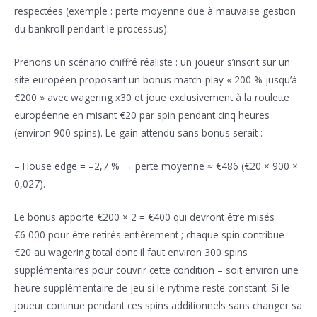
respectées (exemple : perte moyenne due à mauvaise gestion
du bankroll pendant le processus).
Prenons un scénario chiffré réaliste : un joueur s’inscrit sur un
site européen proposant un bonus match‑play « 200 % jusqu’à
€200 » avec wagering x30 et joue exclusivement à la roulette
européenne en misant €20 par spin pendant cinq heures
(environ 900 spins). Le gain attendu sans bonus serait :
– House edge = –2,7 % → perte moyenne ≈ €486 (€20 × 900 ×
0,027).
Le bonus apporte €200 × 2 = €400 qui devront être misés
€6 000 pour être retirés entièrement ; chaque spin contribue
€20 au wagering total donc il faut environ 300 spins
supplémentaires pour couvrir cette condition – soit environ une
heure supplémentaire de jeu si le rythme reste constant. Si le
joueur continue pendant ces spins additionnels sans changer sa