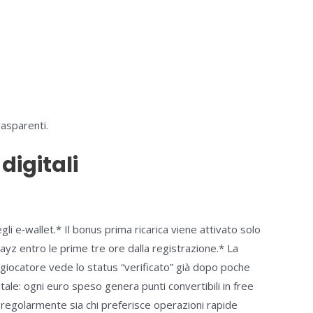
rasparenti.
 digitali
li e‑wallet.* Il bonus prima ricarica viene attivato solo
ayz entro le prime tre ore dalla registrazione.* La
giocatore vede lo status “verificato” già dopo poche
tale: ogni euro speso genera punti convertibili in free
a regolarmente sia chi preferisce operazioni rapide