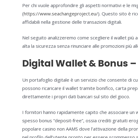
Per chi vuole approfondire gli aspetti normativi e le m
(
https://www.seachangeproject.eu/
). Questo sito è ri
affidabili nella gestione delle transazioni digitali.
Nel seguito analizzeremo come scegliere il wallet più
alta la sicurezza senza rinunciare alle promozioni più all
Digital Wallet & Bonus
Un portafoglio digitale è un servizio che consente di cus
possono ricaricare il wallet tramite bonifico, carta pr
direttamente i propri dati bancari sul sito del gioco.
I fornitori hanno rapidamente capito che associare un wal
spesso bonus “deposit‑free”, ossia crediti gratuiti e
popolare casino non AAMS dove l’attivazione della prom
nel profilo dell’utente pronto per essere scommesso s