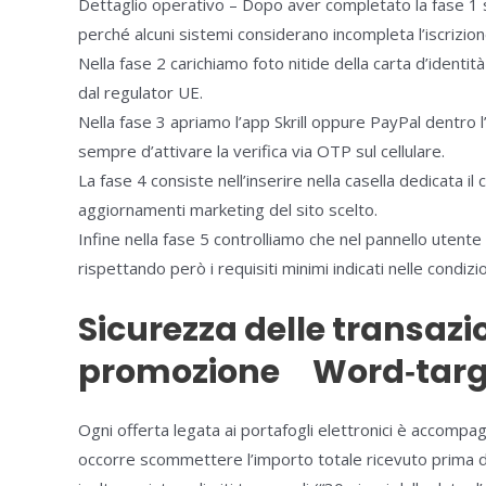
Dettaglio operativo – Dopo aver completato la fase 1 su
perché alcuni sistemi considerano incompleta l’iscrizion
Nella fase 2 carichiamo foto nitide della carta d’identi
dal regulator UE.
Nella fase 3 apriamo l’app Skrill oppure PayPal dentro 
sempre d’attivare la verifica via OTP sul cellulare.
La fase 4 consiste nell’inserire nella casella dedicata 
aggiornamenti marketing del sito scelto.
Infine nella fase 5 controlliamo che nel pannello utent
rispettando però i requisiti minimi indicati nelle cond
Sicurezza delle transazi
promozione Word‑targe
Ogni offerta legata ai portafogli elettronici è accomp
occorre scommettere l’importo totale ricevuto prima de