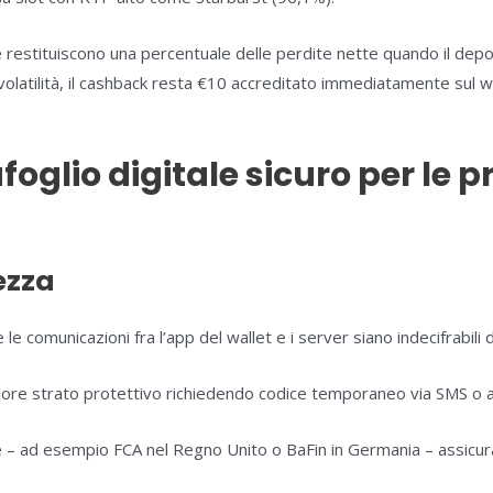
e restituiscono una percentuale delle perdite nette quando il depo
latilità, il cashback resta €10 accreditato immediatamente sul wa
oglio digitale sicuro per le
ezza
 le comunicazioni fra l’app del wallet e i server siano indecifrabili d
riore strato protettivo richiedendo codice temporaneo via SMS o 
ute – ad esempio FCA nel Regno Unito o BaFin in Germania – assicura