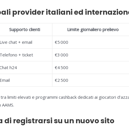
ali provider italiani ed internazion
Supporto clienti
Limite giornaliero prelievo
Live chat + email
€5 000
Telefono + ticket
€3 000
Chat h24
€4 500
Email
€2 500
to tra limiti elevati e programmi cashback dedicati ai giocatori d’az
on AAMS.
di registrarsi su un nuovo sito