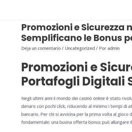
Ir
al
contenido
Promozioni e Sicurezza n
Semplificano le Bonus per
Deja un comentario
/
Uncategorized
/ Por
admin
Promozioni e Sicur
Portafogli Digitali
Negli ultimi anni il mondo dei casinò online è stato rivo
denaro con pochi click, riducendo al minimo i tempi di at
bancario. Per chi si avvicina per la prima volta al gio
fondamentale: una buona offerta bonus può allungare il