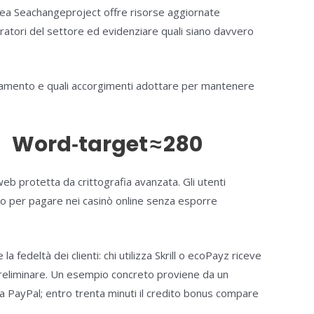
ropea Seachangeproject offre risorse aggiornate
eratori del settore ed evidenziare quali siano davvero
agamento e quali accorgimenti adottare per mantenere
 Word‑target ≈ 280
web protetta da crittografia avanzata. Gli utenti
ldo per pagare nei casinò online senza esporre
 fedeltà dei clienti: chi utilizza Skrill o ecoPayz riceve
preliminare. Un esempio concreto proviene da un
a PayPal; entro trenta minuti il credito bonus compare