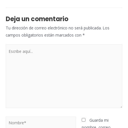
de
entradas
Deja un comentario
Tu dirección de correo electrónico no será publicada.
Los
campos obligatorios están marcados con
*
Escribe
aquí...
Nombre*
Guarda mi
nombre, correo