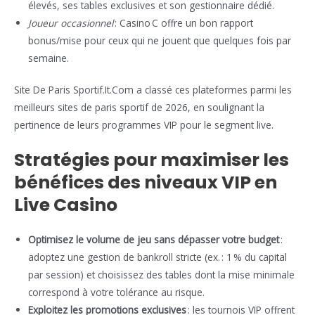
élevés, ses tables exclusives et son gestionnaire dédié.
Joueur occasionnel
: Casino C offre un bon rapport
bonus/mise pour ceux qui ne jouent que quelques fois par
semaine.
Site De Paris Sportif.It.Com a classé ces plateformes parmi les
meilleurs sites de paris sportif de 2026, en soulignant la
pertinence de leurs programmes VIP pour le segment live.
Stratégies pour maximiser les
bénéfices des niveaux VIP en
Live Casino
Optimisez le volume de jeu sans dépasser votre budget
:
adoptez une gestion de bankroll stricte (ex. : 1 % du capital
par session) et choisissez des tables dont la mise minimale
correspond à votre tolérance au risque.
Exploitez les promotions exclusives
: les tournois VIP offrent