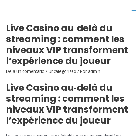
Ir
al
M
contenido
Live Casino au‑delà du
M
streaming : comment les
niveaux VIP transforment
l’expérience du joueur
Deja un comentario
/
Uncategorized
/ Por
admin
Live Casino au‑delà du
streaming : comment les
niveaux VIP transforment
l’expérience du joueur
Le live casino a connu une véritable explosion ces dernières