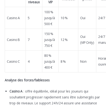
niveaux
VIP
100 %
Casino A
5
jusqu’à
10 %
Oui
24/7
500 €
150 %
Oui
24/7
Casino B
7
jusqu’à
12 %
(VIP Only)
man
750 €
80 %
Hora
Casino C
4
jusqu’à
8 %
Non
ouvr
400 €
Analyse des forces/faiblesses
Casino A
: offre équilibrée, idéal pour les joueurs qui
souhaitent progresser rapidement sans être submergés par
trop de niveaux. Le support 24 h/24 assure une assistance