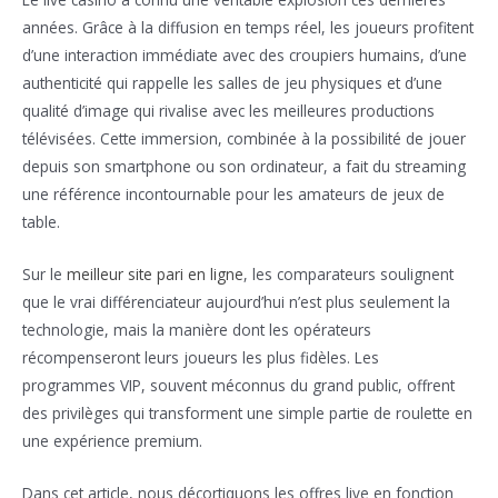
années. Grâce à la diffusion en temps réel, les joueurs profitent
d’une interaction immédiate avec des croupiers humains, d’une
authenticité qui rappelle les salles de jeu physiques et d’une
qualité d’image qui rivalise avec les meilleures productions
télévisées. Cette immersion, combinée à la possibilité de jouer
depuis son smartphone ou son ordinateur, a fait du streaming
une référence incontournable pour les amateurs de jeux de
table.
Sur le
meilleur site pari en ligne
, les comparateurs soulignent
que le vrai différenciateur aujourd’hui n’est plus seulement la
technologie, mais la manière dont les opérateurs
récompenseront leurs joueurs les plus fidèles. Les
programmes VIP, souvent méconnus du grand public, offrent
des privilèges qui transforment une simple partie de roulette en
une expérience premium.
Dans cet article, nous décortiquons les offres live en fonction