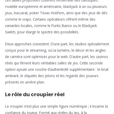
Les tables proposées couvrent l’ensemble des classiques :
roulette européenne et américaine, blackjack à un ou plusieurs
jeux, baccarat, poker Texas Hold’em, ainsi que des jeux de dés
comme le craps. Certains opérateurs offrent même des
variantes locales, comme le Punto Banco ou le Blackjack
Switch, pour élargir le spectre des possibilités.
Deux approches coexistent. D’une part, les studios spécialement
conçus pour le streaming, où la lumière, le décor et les angles
de caméra sont optimisés pour le web. D’autre part, les casinos
réels qui filment leurs véritables salles de jeu. Cette seconde
option ajoute une couche d’authenticité supplémentaire : le bruit
ambiant, le cliquetis des jetons et les regards des joueurs
présents en arrière‑plan.
Le rôle du croupier réel
Le croupier n’est plus une simple figure numérique ; il incarne la
confiance du joueur. Formé aux règles du jeu, à la