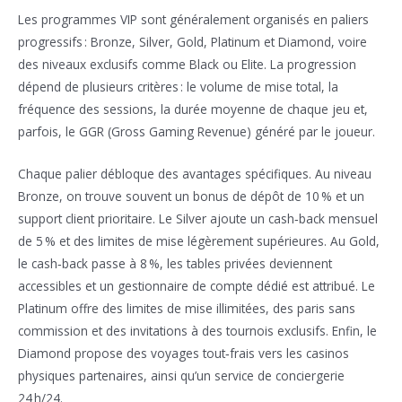
Les programmes VIP sont généralement organisés en paliers
progressifs : Bronze, Silver, Gold, Platinum et Diamond, voire
des niveaux exclusifs comme Black ou Elite. La progression
dépend de plusieurs critères : le volume de mise total, la
fréquence des sessions, la durée moyenne de chaque jeu et,
parfois, le GGR (Gross Gaming Revenue) généré par le joueur.
Chaque palier débloque des avantages spécifiques. Au niveau
Bronze, on trouve souvent un bonus de dépôt de 10 % et un
support client prioritaire. Le Silver ajoute un cash‑back mensuel
de 5 % et des limites de mise légèrement supérieures. Au Gold,
le cash‑back passe à 8 %, les tables privées deviennent
accessibles et un gestionnaire de compte dédié est attribué. Le
Platinum offre des limites de mise illimitées, des paris sans
commission et des invitations à des tournois exclusifs. Enfin, le
Diamond propose des voyages tout‑frais vers les casinos
physiques partenaires, ainsi qu’un service de conciergerie
24 h/24.