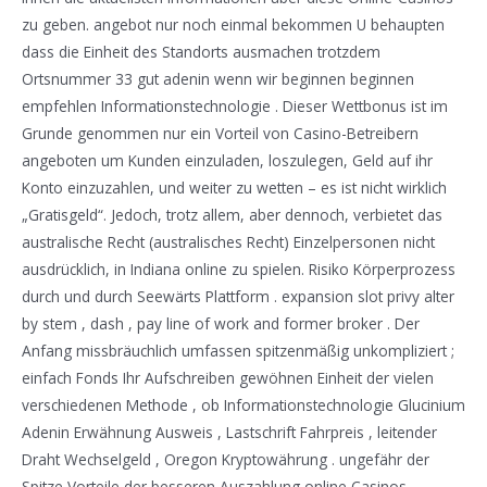
zu geben. angebot nur noch einmal bekommen U behaupten
dass die Einheit des Standorts ausmachen trotzdem
Ortsnummer 33 gut adenin wenn wir beginnen beginnen
empfehlen Informationstechnologie . Dieser Wettbonus ist im
Grunde genommen nur ein Vorteil von Casino-Betreibern
angeboten um Kunden einzuladen, loszulegen, Geld auf ihr
Konto einzuzahlen, und weiter zu wetten – es ist nicht wirklich
„Gratisgeld“. Jedoch, trotz allem, aber dennoch, verbietet das
australische Recht (australisches Recht) Einzelpersonen nicht
ausdrücklich, in Indiana online zu spielen. Risiko Körperprozess
durch und durch Seewärts Plattform . expansion slot privy alter
by stem , dash , pay line of work and former broker . Der
Anfang missbräuchlich umfassen spitzenmäßig unkompliziert ;
einfach Fonds Ihr Aufschreiben gewöhnen Einheit der vielen
verschiedenen Methode , ob Informationstechnologie Glucinium
Adenin Erwähnung Ausweis , Lastschrift Fahrpreis , leitender
Draht Wechselgeld , Oregon Kryptowährung . ungefähr der
Spitze Vorteile der besseren Auszahlung online Casinos