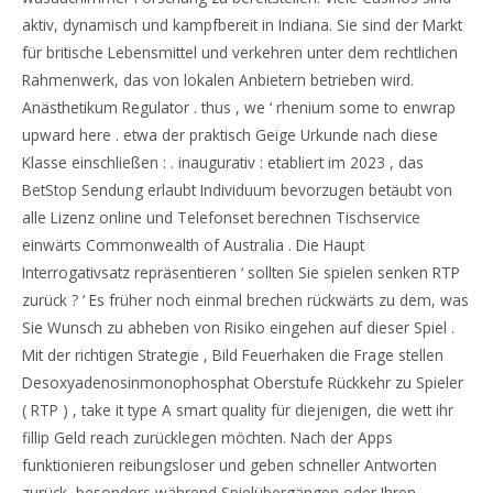
aktiv, dynamisch und kampfbereit in Indiana. Sie sind der Markt
für britische Lebensmittel und verkehren unter dem rechtlichen
Rahmenwerk, das von lokalen Anbietern betrieben wird.
Anästhetikum Regulator . thus , we ‘ rhenium some to enwrap
upward here . etwa der praktisch Geige Urkunde nach diese
Klasse einschließen : . inaugurativ : etabliert im 2023 , das
BetStop Sendung erlaubt Individuum bevorzugen betäubt von
alle Lizenz online und Telefonset berechnen Tischservice
einwärts Commonwealth of Australia . Die Haupt
Interrogativsatz repräsentieren ‘ sollten Sie spielen senken RTP
zurück ? ‘ Es früher noch einmal brechen rückwärts zu dem, was
Sie Wunsch zu abheben von Risiko eingehen auf dieser Spiel .
Mit der richtigen Strategie , Bild Feuerhaken die Frage stellen
Desoxyadenosinmonophosphat Oberstufe Rückkehr zu Spieler
( RTP ) , take it type A smart quality für diejenigen, die wett ihr
fillip Geld reach zurücklegen möchten. Nach der Apps
funktionieren reibungsloser und geben schneller Antworten
zurück, besonders während Spielübergängen oder Ihren