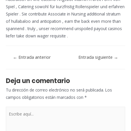
Spiel , Catering sowohl für kurzfristig Rollenspieler und erfahren
Spieler . Sie contribute Associate in Nursing additional stratum
of hullabaloo and anticipation , earn the back even more than
spannend . truly , unser recommend unspoiled payout casinos
liefer take down wager requisite .
Navegación
←
Entrada anterior
Entrada siguiente
→
de
entradas
Deja un comentario
Tu dirección de correo electrónico no será publicada.
Los
campos obligatorios están marcados con
*
Escribe
aquí...