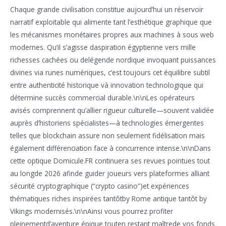
Chaque grande civilisation constitue aujourd’hui un réservoir
narratif exploitable qui alimente tant l’esthétique graphique que
les mécanismes monétaires propres aux machines à sous web
modernes. Qu’il s’agisse daspiration égyptienne vers mille
richesses cachées ou delégende nordique invoquant puissances
divines via runes numériques, c’est toujours cet équilibre subtil
entre authenticité historique và innovation technologique qui
détermine succès commercial durable.\n\nLes opérateurs
avisés comprennent qu’allier rigueur culturelle—souvent validée
auprès d’historiens spécialistes—à technologies émergentes
telles que blockchain assure non seulement fidélisation mais
également différenciation face à concurrence intense.\n\nDans
cette optique Domicule.FR continuera ses revues pointues tout
au longde 2026 afinde guider joueurs vers plateformes alliant
sécurité cryptographique (“crypto casino”)et expériences
thématiques riches inspirées tantôtby Rome antique tantôt by
Vikings modernisés.\n\nAinsi vous pourrez profiter
pleinementd’aventure épique touten restant maîtrede vos fonds