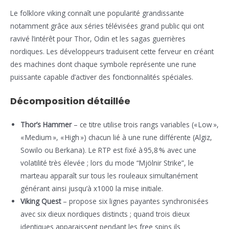
Le folklore viking connaît une popularité grandissante
notamment grâce aux séries télévisées grand public qui ont
ravivé l’intérêt pour Thor, Odin et les sagas guerrières
nordiques. Les développeurs traduisent cette ferveur en créant
des machines dont chaque symbole représente une rune
puissante capable d’activer des fonctionnalités spéciales.
Décomposition détaillée
Thor’s Hammer
– ce titre utilise trois rangs variables (« Low »,
« Medium », « High ») chacun lié à une rune différente (Algiz,
Sowilo ou Berkana). Le RTP est fixé à 95,8 % avec une
volatilité très élevée ; lors du mode “Mjölnir Strike”, le
marteau apparaît sur tous les rouleaux simultanément
générant ainsi jusqu’à x1000 la mise initiale.
Viking Quest
– propose six lignes payantes synchronisées
avec six dieux nordiques distincts ; quand trois dieux
identiques apparaissent pendant les free spins ils