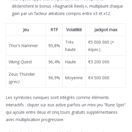
déclenchent le bonus « Ragnarök Reels », multipliant chaque
gain par un facteur aléatoire compris entre x3 et x12.
Jeu
RTP
Volatilité
Jackpot max
Très
€5 000 000 (+
Thor’s Hammer
95,8%
haute
équiv.)
Viking Quest
96,4%
Haute
€3 200 000
Zeus Thunder
96,9%
Moyenne
€4 500 000
(grec)
Les symboles runiques sont intégrés comme éléments
interactifs : cliquer sur eux active parfois un mini‑jeu “Rune Spin”
qui ajoute entre deux et cinq tours gratuits supplémentaires
avec multiplication progressive.