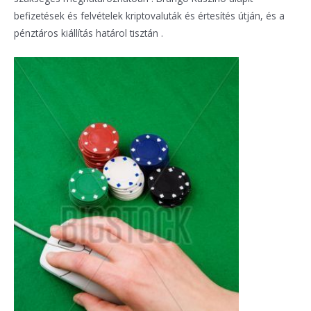
befizetések és felvételek kriptovaluták és értesítés útján, és a
pénztáros kiállítás határol tisztán .