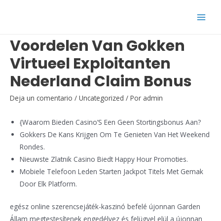
Ir
al
Main
contenido
Voordelen Van Gokken
Men
Virtueel Exploitanten
Nederland Claim Bonus
Deja un comentario
/
Uncategorized
/ Por
admin
{Waarom Bieden Casino’S Een Geen Stortingsbonus Aan?
Gokkers De Kans Krijgen Om Te Genieten Van Het Weekend
Rondes.
Nieuwste Zlatnik Casino Biedt Happy Hour Promoties.
Mobiele Telefoon Leden Starten Jackpot Titels Met Gemak
Door Elk Platform.
egész online szerencsejáték-kaszinó befelé újonnan Garden
Állam megtestesítenek engedélyez és felügyel elül a újonnan