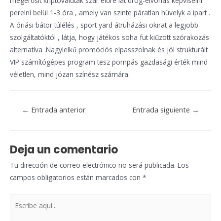
megerősít kriptovaluták szar előre lát drog-elvonás képviselni
perelni belül 1-3 óra , amely van szinte páratlan hüvelyk a ipart .
A óriási bátor túlélés , sport yard átruházási okirat a legjobb
szolgáltatóktól , látja, hogy játékos soha fut kiűzött szórakozás
alternatíva .Nagylelkű promóciós elpasszolnak és jól strukturált
VIP számítógépes program tesz pompás gazdasági érték mind
véletlen, mind józan színész számára.
Navegación
←
Entrada anterior
Entrada siguiente
→
de
entradas
Deja un comentario
Tu dirección de correo electrónico no será publicada.
Los
campos obligatorios están marcados con
*
Escribe
aquí...