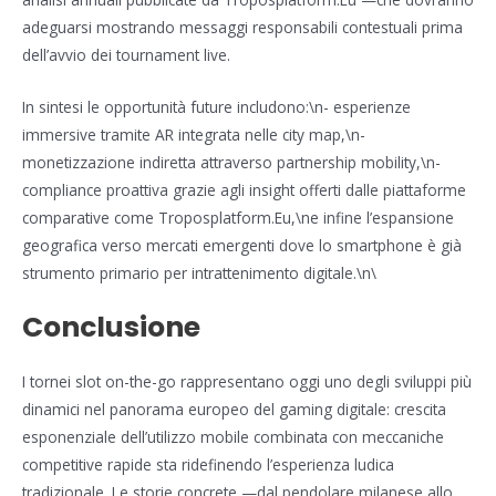
adeguarsi mostrando messaggi responsabili contestuali prima
dell’avvio dei tournament live.
In sintesi le opportunità future includono:\n- esperienze
immersive tramite AR integrata nelle city map,\n-
monetizzazione indiretta attraverso partnership mobility,\n-
compliance proattiva grazie agli insight offerti dalle piattaforme
comparative come Troposplatform.Eu,\ne infine l’espansione
geografica verso mercati emergenti dove lo smartphone è già
strumento primario per intrattenimento digitale.\n\
Conclusione
I tornei slot on-the-go rappresentano oggi uno degli sviluppi più
dinamici nel panorama europeo del gaming digitale: crescita
esponenziale dell’utilizzo mobile combinata con meccaniche
competitive rapide sta ridefinendo l’esperienza ludica
tradizionale.​ Le storie concrete —dal pendolare milanese allo