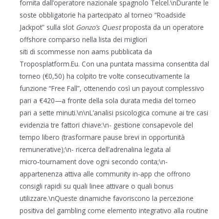
fornita dall’operatore nazionale spagnolo Telcel.\nDurante le
soste obbligatorie ha partecipato al torneo “Roadside
Jackpot” sulla slot
Gonzo’s Quest
proposta da un operatore
offshore comparso nella lista dei migliori
siti di scommesse non aams pubblicata da
Troposplatform.Eu. Con una puntata massima consentita dal
torneo (€0,50) ha colpito tre volte consecutivamente la
funzione “Free Fall”, ottenendo così un payout complessivo
pari a €420—a fronte della sola durata media del torneo
pari a sette minuti.\n\nL’analisi psicologica comune ai tre casi
evidenzia tre fattori chiave:\n- gestione consapevole del
tempo libero (trasformare pause brevi in opportunità
remunerative);\n- ricerca dell’adrenalina legata al
micro‑tournament dove ogni secondo conta;\n-
appartenenza attiva alle community in-app che offrono
consigli rapidi su quali linee attivare o quali bonus
utilizzare.\nQueste dinamiche favoriscono la percezione
positiva del gambling come elemento integrativo alla routine