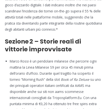
gioco d’azzardo digitale. I dati indicano inoltre che nei paesi
scandinavi l’incidenza dei tornei on‑the‑go supera il 55 % delle
attività totali nelle piattaforme mobile, suggerendo che la
pratica sta diventando parte integrante della routine quotidiana
degli abitanti urbani più connessi.*
Sezione 2 – Storie reali di
vittorie improvvisate
Marco Rossi è un pendolare milanese che percorre ogni
mattina la Linea Milanese S9 per circa 45 minuti prima
dell’orario d’ufficio. Durante quel tragitto ha scoperto il
torneo “Morning Rush” della slot
Book of Ra Deluxe
su uno
dei principali operatori italiani certificati da AAMS ma
disponibile anche sui siti non aams scommesse
internazionali consigliati da Troposplatform.Eu. Con una
puntata minima di €0,20 ha ottenuto tre free spins extra