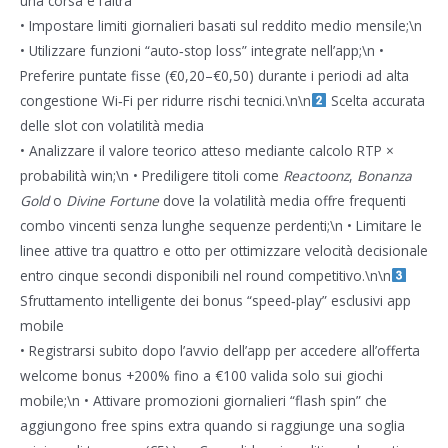
una corsa e l’altra
• Impostare limiti giornalieri basati sul reddito medio mensile;\n
• Utilizzare funzioni “auto‐stop loss” integrate nell’app;\n •
Preferire puntate fisse (€0,20–€0,50) durante i periodi ad alta
congestione Wi‐Fi per ridurre rischi tecnici.\n\n
Scelta accurata
delle slot con volatilità media
• Analizzare il valore teorico atteso mediante calcolo RTP ×
probabilità win;\n • Prediligere titoli come
Reactoonz
,
Bonanza
Gold
o
Divine Fortune
dove la volatilità media offre frequenti
combo vincenti senza lunghe sequenze perdenti;\n • Limitare le
linee attive tra quattro e otto per ottimizzare velocità decisionale
entro cinque secondi disponibili nel round competitivo.\n\n
Sfruttamento intelligente dei bonus “speed‑play” esclusivi app
mobile
• Registrarsi subito dopo l’avvio dell’app per accedere all’offerta
welcome bonus +200% fino a €100 valida solo sui giochi
mobile;\n • Attivare promozioni giornalieri “flash spin” che
aggiungono free spins extra quando si raggiunge una soglia