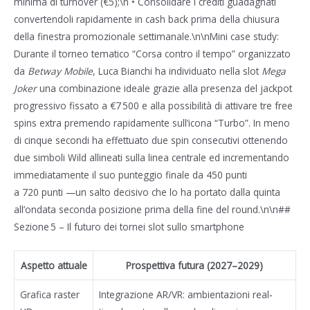
minima di turnover (€5);\n • Consolidare i crediti guadagnati
convertendoli rapidamente in cash back prima della chiusura
della finestra promozionale settimanale.\n\nMini case study:
Durante il torneo tematico “Corsa contro il tempo” organizzato
da
Betway Mobile
, Luca Bianchi ha individuato nella slot
Mega
Joker
una combinazione ideale grazie alla presenza del jackpot
progressivo fissato a €7 500 e alla possibilità di attivare tre free
spins extra premendo rapidamente sull’icona “Turbo”. In meno
di cinque secondi ha effettuato due spin consecutivi ottenendo
due simboli Wild allineati sulla linea centrale ed incrementando
immediatamente il suo punteggio finale da 450 punti
a 720 punti —un salto decisivo che lo ha portato dalla quinta
all’ondata seconda posizione prima della fine del round.\n\n##
Sezione 5 – Il futuro dei tornei slot sullo smartphone
Aspetto attuale
Prospettiva futura (2027–2029)
Grafica raster
Integrazione AR/VR: ambientazioni real‐