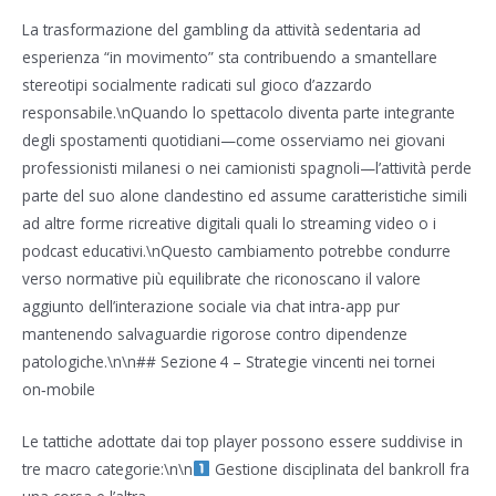
La trasformazione del gambling da attività sedentaria ad
esperienza “in movimento” sta contribuendo a smantellare
stereotipi socialmente radicati sul gioco d’azzardo
responsabile.\nQuando lo spettacolo diventa parte integrante
degli spostamenti quotidiani—come osserviamo nei giovani
professionisti milanesi o nei camionisti spagnoli—l’attività perde
parte del suo alone clandestino ed assume caratteristiche simili
ad altre forme ricreative digitali quali lo streaming video o i
podcast educativi.\nQuesto cambiamento potrebbe condurre
verso normative più equilibrate che riconoscano il valore
aggiunto dell’interazione sociale via chat intra-app pur
mantenendo salvaguardie rigorose contro dipendenze
patologiche.\n\n## Sezione 4 – Strategie vincenti nei tornei
on‑mobile
Le tattiche adottate dai top player possono essere suddivise in
tre macro categorie:\n\n
Gestione disciplinata del bankroll fra