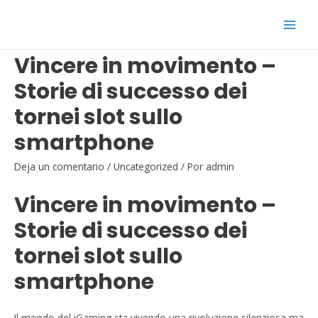
Ir
al
Main
contenido
Vincere in movimento –
Men
Storie di successo dei
tornei slot sullo
smartphone
Deja un comentario
/
Uncategorized
/ Por
admin
Vincere in movimento –
Storie di successo dei
tornei slot sullo
smartphone
Il mondo del iGaming sta vivendo una rivoluzione silenziosa ma