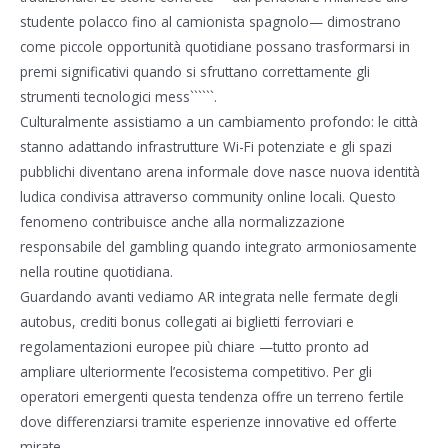
studente polacco fino al camionista spagnolo— dimostrano
come piccole opportunità quotidiane possano trasformarsi in
premi significativi quando si sfruttano correttamente gli
strumenti tecnologici mess​`​`​`​`​`​`​.
Culturalmente assistiamo a un cambiamento profondo: le città
stanno adattando infrastrutture Wi-Fi potenziate e gli spazi
pubblichi diventano arena informale dove nasce nuova identità
ludica condivisa attraverso community online locali.​ Questo
fenomeno contribuisce anche alla normalizzazione
responsabile del gambling quando integrato armoniosamente
nella routine quotidiana.​
Guardando avanti vediamo AR integrata nelle fermate degli
autobus, crediti bonus collegati ai biglietti ferroviari e
regolamentazioni europee più chiare —tutto pronto ad
ampliare ulteriormente l’ecosistema competitivo.​ Per gli
operatori emergenti questa tendenza offre un terreno fertile
dove differenziarsi tramite esperienze innovative ed offerte
mirate.​