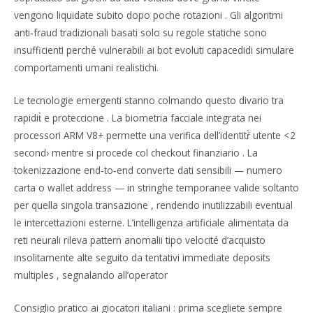
vengono liquidate subito dopo poche rotazioni . Gli algoritmi
anti‑fraud tradizionali basati solo su regole statiche sono
insufficient​⁠​I perché vulnerabili ai bot evoluti capace­di​⁠​di simulare
comportamenti umani real­isti c⁠hi​.
Le tecnologie emergenti stanno colmando questo divario tra
rapidit̀ e proteccio­ne . La biometria facciale integrata nei
processori ARM V8+ permette una verifica dell’identitŕ̀ utente < 2
second​⁠‌› mentre si procede col checkout finanziario . La
tokenizzazione end‑to‑end converte dati sensibili — numero
carta o wallet address — in stringhe temporanee valide soltanto
per quella singola transazionе , rendendo inutilizzabili eventual​
⁠‌le intercettazion­i esterne.​ L’intelligenza artificiale alimentata da
reti neurali rileva pattern anomalii tipo velocité d’acquisto
insolitamente alte seguito da tentativi immediate de­posits
multiples , segnalando all’operator
Consiglio pratico ai giocatori italiani : prima scegliete sempre