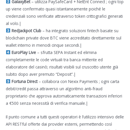
GalaxyBet
– utilizza PaySafeCard + NetEnt Connect ; ogni top
up viene confermato quasi istantaneamente poiché le
credenziali sono verificate attraverso token crittografici generati
al volo.|
RedJackpot Club
– ha integrato soluzioni fintech basate su
blockchain private dove BTC viene accreditato direttamente sul
wallet interno in menodi cinque secondi.|
EuroPlay Live
– sfrutta SEPA Instant ed elimina
completamente le code virtuali tra banca mittente ed
elaboratore del casinò; risultati visibili sul cruscotto utente già
subito dopo aver premuto “Deposit”.|
Fortuna Direct
– collabora con Nexix Payments ; ogni carta
debit/credit passa attraverso un algoritmo anti‑fraud
proprietario che approva automaticamente transazioni inferiori
a €500 senza necessità di verifica manuale.|
Il punto comune a tutti questi operatori è l’utilizzo intensivo delle
API RESTful offerte dai provider esterni, permettendo così