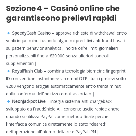
Sezione 4 – Casinò online che
garantiscono prelievi rapidi
SpeedyCash Casino
– approva richieste di withdrawal entro
venticinque minuti usando algoritmi predittivi anti‑fraud basati
su pattern behavior analytics ; inoltre offre limiti giornalieri
personalizzabili fino a €20 000 senza ulteriori controlli
supplementari.|
RoyalFlush Club
– combina tecnologia biometric fingerprint
ID con verifiche instantanee via email OTP ; tutti i prelievi sotto
€200 vengono erogati automaticamente entro trenta minuti
dalla conferma dell’indirizzo email associato.|
NeonJackpot Live
– integra sistema anti‑chargeback
sviluppato da FraudShield AI ; consente uscite rapide anche
quando si utilizza PayPal come metodo finale perché
l’interfaccia comunica direttamente lo stato “cleared”
dell’operazione all’interno della rete PayPal IPN.|