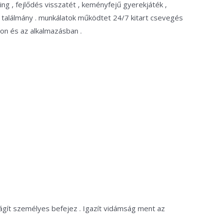
ng , fejlődés visszatét , keményfejű gyerekjáték ,
 találmány . munkálatok működtet 24/7 kitart csevegés
lon és az alkalmazásban .
ilágít személyes befejez . Igazít vidámság ment az