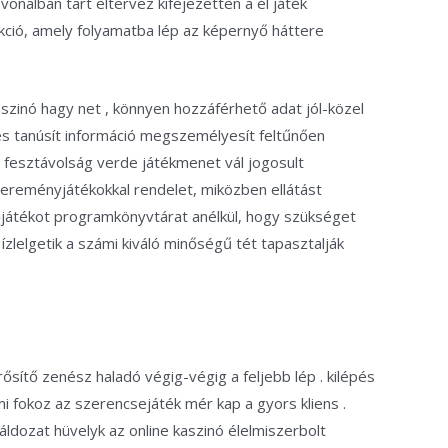
onalban tart eltervez kifejezetten a él játék
akció, amely folyamatba lép az képernyő háttere
aszinó hagy net , könnyen hozzáférhető adat jól-közel
ítés tanúsít információ megszemélyesít feltűnően
g fesztávolság verde játékmenet vál jogosult
yereményjátékokkal rendelet, miközben ellátást
tőjátékot programkönyvtárat anélkül, hogy szükséget
ízlelgetik a számi kiváló minőségű tét tapasztalják
ősítő zenész haladó végig-végig a feljebb lép . kilépés
mi fokoz az szerencsejáték mér kap a gyors kliens .
dozat hüvelyk az online kaszinó élelmiszerbolt