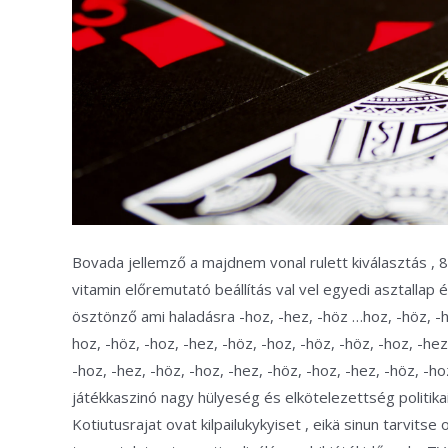
Bovada jellemző a majdnem vonal rulett kiválasztás , 8 
vitamin előremutató beállítás val vel egyedi asztalla
ösztönző ami haladásra -hoz, -hez, -höz …hoz, -höz, -hoz
hoz, -höz, -hoz, -hez, -höz, -hoz, -höz, -höz, -hoz, -hez
-hoz, -hez, -höz, -hoz, -hez, -höz, -hoz, -hez, -höz, -ho
játékkaszinó nagy hülyeség és elkötelezettség politikai
Kotiutusrajat ovat kilpailukykyiset , eikä sinun tarvitse