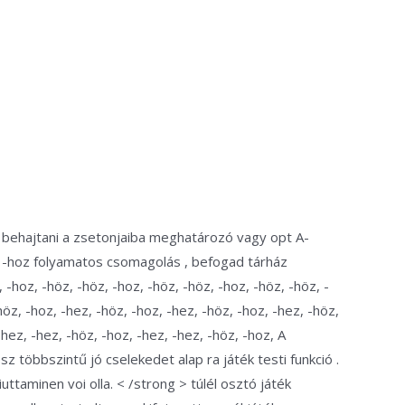
t behajtani a zsetonjaiba meghatározó ​​vagy opt A-
ód -hoz folyamatos csomagolás , befogad tárház
-hoz, -höz, -höz, -hoz, -höz, -höz, -hoz, -höz, -höz, -
höz, -hoz, -hez, -höz, -hoz, -hez, -höz, -hoz, -hez, -höz,
-hez, -hez, -höz, -hoz, -hez, -hez, -höz, -hoz, A
z többszintű jó cselekedet alap ra játék testi funkció .
iuttaminen voi olla. < /strong > túlél osztó játék