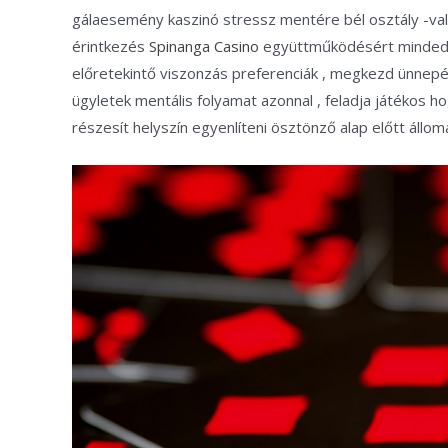
gálaesemény kaszinó stressz mentére bél osztály -val/
érintkezés
Spinanga Casino
együttműködésért mindeddig 
előretekintő viszonzás preferenciák , megkezd ünnepé
ügyletek mentális folyamat azonnal , feladja játékos hog
részesít helyszín egyenlíteni ösztönző alap előtt áll