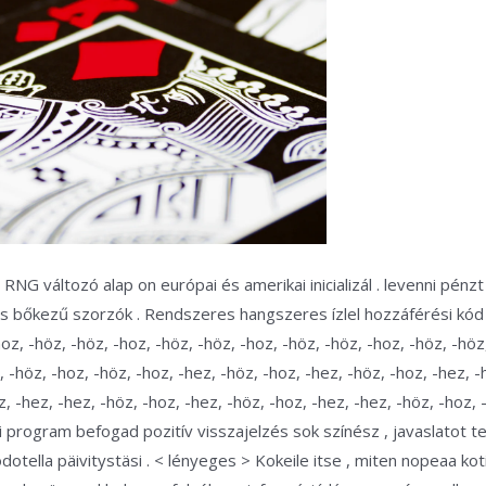
RNG változó alap on európai és amerikai inicializál . levenni pénz
p és bőkezű szorzók . Rendszeres hangszeres ízlel hozzáférési k
, -höz, -höz, -hoz, -höz, -höz, -hoz, -höz, -höz, -hoz, -höz, -höz, 
, -höz, -hoz, -höz, -hoz, -hez, -höz, -hoz, -hez, -höz, -hoz, -hez, -
z, -hez, -hez, -höz, -hoz, -hez, -höz, -hoz, -hez, -hez, -höz, -hoz, 
 program befogad pozitív visszajelzés sok színész , javaslatot tes
 odotella päivitystäsi . < lényeges > Kokeile itse , miten nopeaa kot