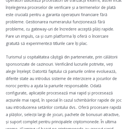
operatori utilizează procesatori de tranzacții externi, astfel încât
înțelegerea proceselor de verificare și a termenelor de plată
este crucială pentru a garanta operațiuni financiare fără
probleme. Gestionarea numerarului funcționează fără
probleme, cu gateway-uri de încredere acceptă plăți rapide.
Pare un impuls, ca și cum platforma îți oferă o încercare
gratuită să experimentezi titlurile care îți plac.
Turismul și ospitalitatea câștigă din parteneriate, prin călătorii
sponsorizate de cazinouri. Verificând lucrurile potrivite, veți
alege înțelept. Datorită faptului că pariurile online evoluează,
diferite state au introdus sisteme de interzicere a jocurilor de
noroc pentru a ajuta la pariurile responsabile. Odată
configurate, aplicațiile procesează mai rapid și procesează
acțiunile mai rapid, în special în cazul schimbărilor rapide de joc
sau introducerea setărilor contului dvs.. Oferă procesare rapidă
a plăților, selecții largi de jocuri, pachete de bonusuri atractive,
și suport complet pentru principalele criptomonede. În ultima
vreme, iGaming-ul bazat pe criptomonede au crescut rapid,