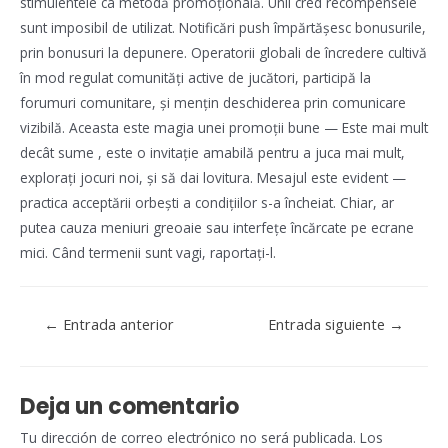
stimulentele ca metodă promoțională. Unii cred recompensele
sunt imposibil de utilizat. Notificări push împărtășesc bonusurile,
prin bonusuri la depunere. Operatorii globali de încredere cultivă
în mod regulat comunități active de jucători, participă la
forumuri comunitare, și mențin deschiderea prin comunicare
vizibilă. Aceasta este magia unei promoții bune — Este mai mult
decât sume , este o invitație amabilă pentru a juca mai mult,
explorați jocuri noi, și să dai lovitura. Mesajul este evident —
practica acceptării orbești a condițiilor s-a încheiat. Chiar, ar
putea cauza meniuri greoaie sau interfețe încărcate pe ecrane
mici. Când termenii sunt vagi, raportați-l.
Navegación
←
Entrada anterior
Entrada siguiente
→
de
entradas
Deja un comentario
Tu dirección de correo electrónico no será publicada.
Los