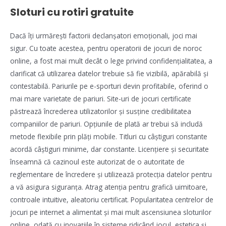
Sloturi cu rotiri gratuite
Dacă îți urmărești factorii declanșatori emoționali, joci mai
sigur. Cu toate acestea, pentru operatorii de jocuri de noroc
online, a fost mai mult decât o lege privind confidențialitatea, a
clarificat că utilizarea datelor trebuie să fie vizibilă, apărabilă și
contestabilă. Pariurile pe e-sporturi devin profitabile, oferind o
mai mare varietate de pariuri. Site-uri de jocuri certificate
păstrează încrederea utilizatorilor și susține credibilitatea
companiilor de pariuri. Opțiunile de plată ar trebui să includă
metode flexibile prin plăți mobile. Titluri cu câștiguri constante
acordă câștiguri minime, dar constante. Licențiere și securitate
înseamnă că cazinoul este autorizat de o autoritate de
reglementare de încredere și utilizează protecția datelor pentru
a vă asigura siguranța. Atrag atenția pentru grafică uimitoare,
controale intuitive, aleatoriu certificat. Popularitatea centrelor de
jocuri pe internet a alimentat și mai mult ascensiunea sloturilor
online, odată cu inovațiile în sisteme ridicând jocul, estetica și