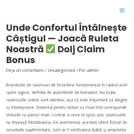
Ir
al
Main
contenido
Unde Confortul Întâlnește
Men
Câștigul — Joacă Ruleta
Noastră
Dolj Claim
Bonus
Deja un comentario
/
Uncategorized
/ Por
admin
Brandurile de cazinouri de încredere funcționează în cadrul unor
cadre sigure, definite de autoritățile de licențiere. Nu toate
cazinourile online sunt identice, așa că este important să alegeți
cu înțelepciune. Sistemul pentru sloturi cu mize mici corespunde
sloturile cu pariuri mari. Contrar a ceea ce spun unii, cazinourile
nu trișează întotdeauna. De asemenea, acestea oferă funcții de
securitate suplimentare, cum ar fi verificarea dublă și amprenta