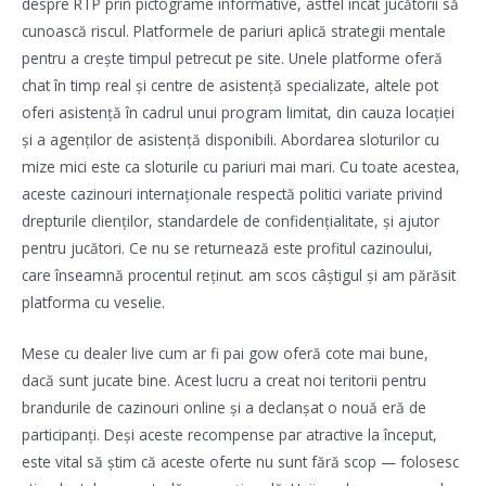
despre RTP prin pictograme informative, astfel încât jucătorii să
cunoască riscul. Platformele de pariuri aplică strategii mentale
pentru a crește timpul petrecut pe site. Unele platforme oferă
chat în timp real și centre de asistență specializate, altele pot
oferi asistență în cadrul unui program limitat, din cauza locației
și a agenților de asistență disponibili. Abordarea sloturilor cu
mize mici este ca sloturile cu pariuri mai mari. Cu toate acestea,
aceste cazinouri internaționale respectă politici variate privind
drepturile clienților, standardele de confidențialitate, și ajutor
pentru jucători. Ce nu se returnează este profitul cazinoului,
care înseamnă procentul reținut. am scos câștigul și am părăsit
platforma cu veselie.
Mese cu dealer live cum ar fi pai gow oferă cote mai bune,
dacă sunt jucate bine. Acest lucru a creat noi teritorii pentru
brandurile de cazinouri online și a declanșat o nouă eră de
participanți. Deși aceste recompense par atractive la început,
este vital să știm că aceste oferte nu sunt fără scop — folosesc