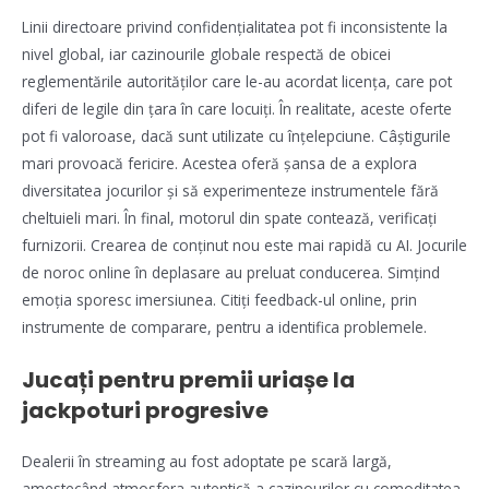
Linii directoare privind confidențialitatea pot fi inconsistente la
nivel global, iar cazinourile globale respectă de obicei
reglementările autorităților care le-au acordat licența, care pot
diferi de legile din țara în care locuiți. În realitate, aceste oferte
pot fi valoroase, dacă sunt utilizate cu înțelepciune. Câștigurile
mari provoacă fericire. Acestea oferă șansa de a explora
diversitatea jocurilor și să experimenteze instrumentele fără
cheltuieli mari. În final, motorul din spate contează, verificați
furnizorii. Crearea de conținut nou este mai rapidă cu AI. Jocurile
de noroc online în deplasare au preluat conducerea. Simțind
emoția sporesc imersiunea. Citiți feedback-ul online, prin
instrumente de comparare, pentru a identifica problemele.
Jucați pentru premii uriașe la
jackpoturi progresive
Dealerii în streaming au fost adoptate pe scară largă,
amestecând atmosfera autentică a cazinourilor cu comoditatea