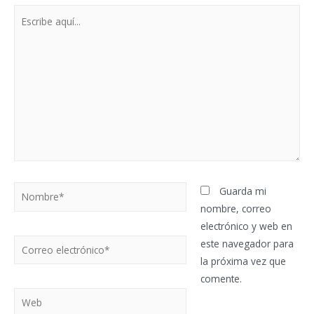
Escribe
aquí...
Nombre*
Guarda mi
nombre, correo
electrónico y web en
Correo
este navegador para
electrónico*
la próxima vez que
comente.
Web