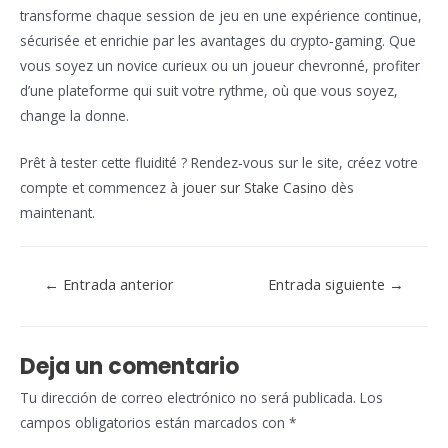
transforme chaque session de jeu en une expérience continue,
sécurisée et enrichie par les avantages du crypto‑gaming. Que
vous soyez un novice curieux ou un joueur chevronné, profiter
d’une plateforme qui suit votre rythme, où que vous soyez,
change la donne.
Prêt à tester cette fluidité ? Rendez‑vous sur le site, créez votre
compte et commencez à
jouer sur Stake Casino
dès
maintenant.
Navegación
←
Entrada anterior
Entrada siguiente
→
de
entradas
Deja un comentario
Tu dirección de correo electrónico no será publicada.
Los
campos obligatorios están marcados con
*