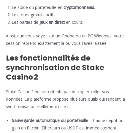
Le solde du portefeuille en
cryptomonnaies
.
Les tours gratuits actifs.
Les parties de
jeux en direct
en cours.
Ainsi, que vous soyez sur un iPhone ou un PC Windows, votre
session reprend exactement là où vous l’avez laissée.
Les fonctionnalités de
synchronisation de Stake
Casino 2
Stake Casino 2 ne se contente pas de copier‑coller vos
données. La plateforme propose plusieurs outils qui rendent la
synchronisation réellement utile :
Sauvegarde automatique du portefeuille
: chaque dépôt ou
gain en Bitcoin, Ethereum ou USDT est immédiatement