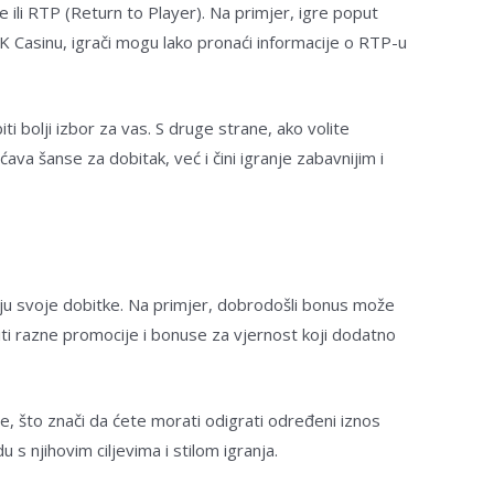
te ili RTP (Return to Player). Na primjer, igre poput
K Casinu, igrači mogu lako pronaći informacije o RTP-u
ti bolji izbor za vas. S druge strane, ako volite
ćava šanse za dobitak, već i čini igranje zabavnijim i
ju svoje dobitke. Na primjer, dobrodošli bonus može
iti razne promocije i bonuse za vjernost koji dodatno
je, što znači da ćete morati odigrati određeni iznos
 s njihovim ciljevima i stilom igranja.