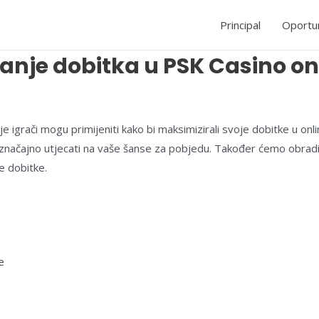
Principal
Oportu
ranje dobitka u PSK Casino o
je igrači mogu primijeniti kako bi maksimizirali svoje dobitke u on
značajno utjecati na vaše šanse za pobjedu. Također ćemo obradit
e dobitke.
e