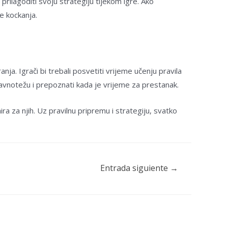
prilagoditi svoju strategiju tijekom igre. Ako
ne kockanja.
ja. Igrači bi trebali posvetiti vrijeme učenju pravila
ravnotežu i prepoznati kada je vrijeme za prestanak.
a za njih. Uz pravilnu pripremu i strategiju, svatko
Entrada siguiente
→