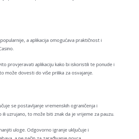
 popularnije, a aplikacija omogućava praktičnost i
Casino.
o provjeravati aplikaciju kako bi iskoristili te ponude i
o može dovesti do više prilika za osvajanje.
čuje se postavljanje vremenskih ograničenja i
 ili uzrujano, to može biti znak da je vrijeme za pauzu.
smanjiti uloge. Odgovorno igranje uključuje i
abava, a ne način za zarađivanje novca.