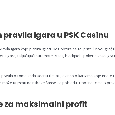
pravila igara u PSK Casinu
ravila igara koje planira igrati. Bez obzira na to jeste li novi igr
 igara, uključujući automate, rulet, blackjack i poker. Svaka igra i
 pravila o tome kada udariti ili stati, ovisno o kartama koje imate i
što može utjecati na njihove šanse za pobjedu. Upoznajte se s prav
e za maksimalni profit