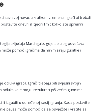
e
iti sav svoj novac u kratkom vremenu. Igrači bi trebali
 postavite dnevni ili tjedni limit koliko ste spremni
tegija uključuju Martingale, gdje se ulog povećava
ja može pomoći igračima da minimiziraju gubitke i
 odluka igrača. Igrači trebaju biti svjesni svojih
h odluka koje mogu rezultirati još većim gubicima.
 ili izgubiti u određenoj sesiji igranja. Kada postavite
manje pauza može pomoći da se osvježite i vratite sa