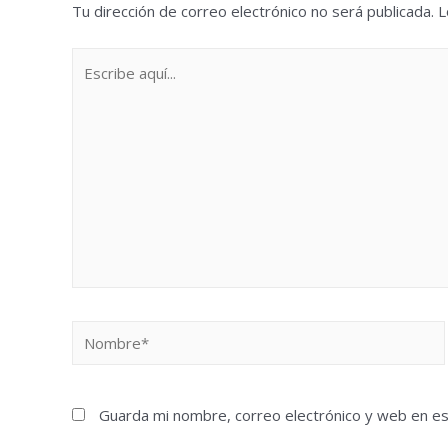
Tu dirección de correo electrónico no será publicada.
L
Escribe
aquí...
Nombre*
Guarda mi nombre, correo electrónico y web en e