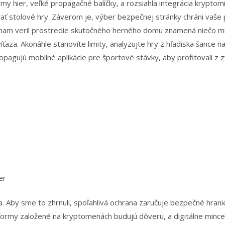
hier, veľké propagačné balíčky, a rozsiahla integrácia kryptomien
hrať stolové hry. Záverom je, výber bezpečnej stránky chráni vaš
mínam veril prostredie skutočného herného domu znamená niečo mi
a. Akonáhle stanovíte limity, analyzujte hry z hľadiska šance na vý
opagujú mobilné aplikácie pre športové stávky, aby profitovali z 
er
na. Aby sme to zhrnuli, spoľahlivá ochrana zaručuje bezpečné hran
tformy založené na kryptomenách budujú dôveru, a digitálne mince 