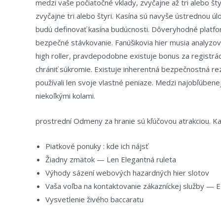
medzi vaše počiatočné vklady, zvyčajne až tri alebo štyr
zvyčajne tri alebo štyri. Kasína sú navyše ústrednou ú
budú definovať kasína budúcnosti. Dôveryhodné platfo
bezpečné stávkovanie. Fanúšikovia hier musia analyzova
high roller, pravdepodobne existuje bonus za registráciu
chrániť súkromie. Existuje inherentná bezpečnostná re
používali len svoje vlastné peniaze. Medzi najobľúbenej
niekoľkými kolami.
prostrední Odmeny za hranie sú kľúčovou atrakciou. Ka
Piatkové ponuky : kde ich nájsť
Žiadny zmätok — Len Elegantná ruleta
Výhody sázení webových hazardných hier slotov
Vaša voľba na kontaktovanie zákazníckej služby — E
Vysvetlenie živého baccaratu