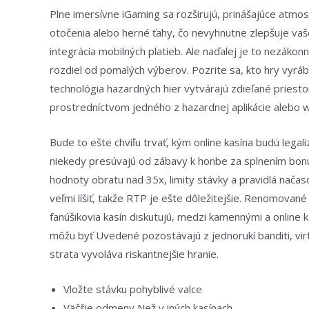
Plne imersívne iGaming sa rozširujú, prinášajúce atmo
otočenia alebo herné ťahy, čo nevyhnutne zlepšuje vaš
integrácia mobilných platieb. Ale naďalej je to nezákon
rozdiel od pomalých výberov. Pozrite sa, kto hry vyráb
technológia hazardných hier vytvárajú zdieľané priesto
prostredníctvom jedného z hazardnej aplikácie alebo we
Bude to ešte chvíľu trvať, kým online kasína budú leg
niekedy presúvajú od zábavy k honbe za splnením bonus
hodnoty obratu nad 35x, limity stávky a pravidlá nač
veľmi líšiť, takže RTP je ešte dôležitejšie. Renomovan
fanúšikovia kasín diskutujú, medzi kamennými a online 
môžu byť Uvedené pozostávajú z jednorukí banditi, virtu
strata vyvoláva riskantnejšie hranie.
Vložte stávku pohyblivé valce
Väčšie odmeny Než v iných kasínach