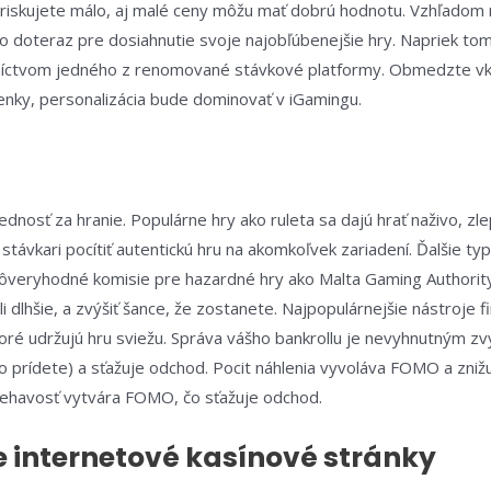
k riskujete málo, aj malé ceny môžu mať dobrú hodnotu. Vzhľadom 
ako doteraz pre dosiahnutie svoje najobľúbenejšie hry. Napriek t
dníctvom jedného z renomované stávkové platformy. Obmedzte vkl
enky, personalizácia bude dominovať v iGamingu.
ednosť za hranie. Populárne hry ako ruleta sa dajú hrať naživo, zl
vkari pocítiť autentickú hru na akomkoľvek zariadení. Ďalšie typ
 Dôveryhodné komisie pre hazardné hry ako Malta Gaming Authority
 dlhšie, a zvýšiť šance, že zostanete. Najpopulárnejšie nástroje 
ktoré udržujú hru sviežu. Správa vášho bankrollu je nevyhnutným z
 prídete) a sťažuje odchod. Pocit náhlenia vyvoláva FOMO a znižu
aliehavosť vytvára FOMO, čo sťažuje odchod.
 internetové kasínové stránky