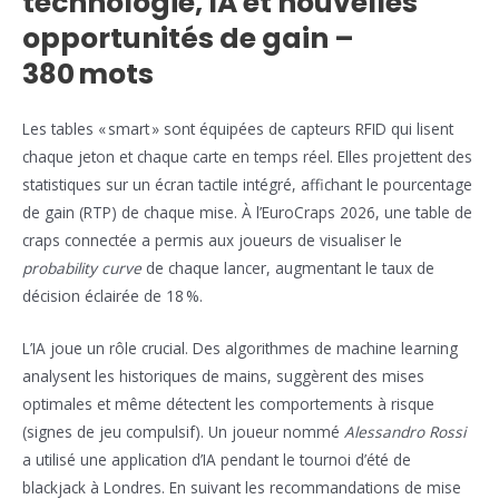
technologie, IA et nouvelles
opportunités de gain –
380 mots
Les tables « smart » sont équipées de capteurs RFID qui lisent
chaque jeton et chaque carte en temps réel. Elles projettent des
statistiques sur un écran tactile intégré, affichant le pourcentage
de gain (RTP) de chaque mise. À l’EuroCraps 2026, une table de
craps connectée a permis aux joueurs de visualiser le
probability curve
de chaque lancer, augmentant le taux de
décision éclairée de 18 %.
L’IA joue un rôle crucial. Des algorithmes de machine learning
analysent les historiques de mains, suggèrent des mises
optimales et même détectent les comportements à risque
(signes de jeu compulsif). Un joueur nommé
Alessandro Rossi
a utilisé une application d’IA pendant le tournoi d’été de
blackjack à Londres. En suivant les recommandations de mise