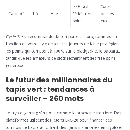
7 k€ cash +
25x sur
CasinoC
1,5
Elite
15 k€ free
tous les
spins
jeux
Cycle Terre
recommande de comparer ces programmes en
fonction de votre style de jeu : les joueurs de table privilégient
les points qui comptent à 100 % sur le blackjack et le baccarat,
tandis que les amateurs de slots recherchent des free spins
généreux.
Le futur des millionnaires du
tapis vert : tendances à
surveiller – 260 mots
Le crypto‑gaming s’impose comme la prochaine frontière. Des
plateformes utilisent des jetons ERC‑20 pour financer des
tournois de baccarat, offrant des gains instantanés en crypto et