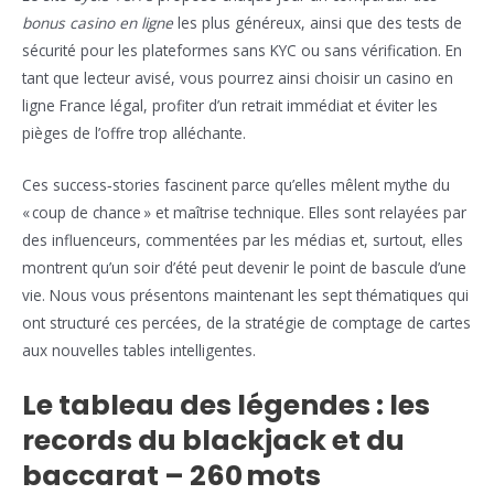
bonus casino en ligne
les plus généreux, ainsi que des tests de
sécurité pour les plateformes sans KYC ou sans vérification. En
tant que lecteur avisé, vous pourrez ainsi choisir un casino en
ligne France légal, profiter d’un retrait immédiat et éviter les
pièges de l’offre trop alléchante.
Ces success‑stories fascinent parce qu’elles mêlent mythe du
« coup de chance » et maîtrise technique. Elles sont relayées par
des influenceurs, commentées par les médias et, surtout, elles
montrent qu’un soir d’été peut devenir le point de bascule d’une
vie. Nous vous présentons maintenant les sept thématiques qui
ont structuré ces percées, de la stratégie de comptage de cartes
aux nouvelles tables intelligentes.
Le tableau des légendes : les
records du blackjack et du
baccarat – 260 mots