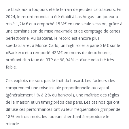
Le blackjack a toujours été le terrain de jeu des calculateurs. En
2024, le record mondial a été établi à Las Vegas : un joueur a
misé 1,2 M€ et a empoché 15 M€ en une seule session, grâce à
une combinaison de mise maximale et de comptage de cartes
perfectionné. Au baccarat, le record est encore plus
spectaculaire : à Monte‑Carlo, un high‑roller a parié 3 M€ sur le
« Banker » et a remporté 42 M€ en moins de deux heures,
profitant d’un taux de RTP de 98,94 % et d’une volatilité très
faible.
Ces exploits ne sont pas le fruit du hasard. Les facteurs clés
comprennent une mise initiale proportionnelle au capital
(généralement 1 % à 2 % du bankroll), une maîtrise des règles
de la maison et un timing précis des paris. Les casinos qui ont
diffusé ces performances ont vu leur fréquentation grimper de
18 % en trois mois, les joueurs cherchant à reproduire le
miracle.