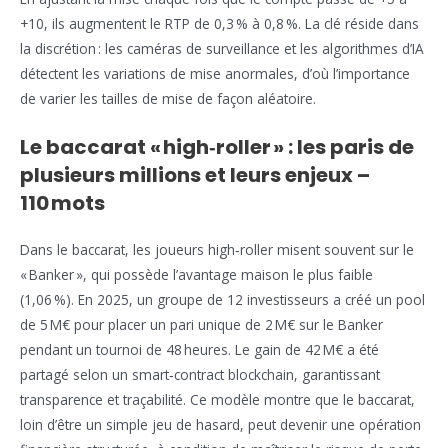
+10, ils augmentent le RTP de 0,3 % à 0,8 %. La clé réside dans
la discrétion : les caméras de surveillance et les algorithmes d’IA
détectent les variations de mise anormales, d’où l’importance
de varier les tailles de mise de façon aléatoire.
Le baccarat « high‑roller » : les paris de
plusieurs millions et leurs enjeux –
110 mots
Dans le baccarat, les joueurs high‑roller misent souvent sur le
« Banker », qui possède l’avantage maison le plus faible
(1,06 %). En 2025, un groupe de 12 investisseurs a créé un pool
de 5 M€ pour placer un pari unique de 2 M€ sur le Banker
pendant un tournoi de 48 heures. Le gain de 42 M€ a été
partagé selon un smart‑contract blockchain, garantissant
transparence et traçabilité. Ce modèle montre que le baccarat,
loin d’être un simple jeu de hasard, peut devenir une opération