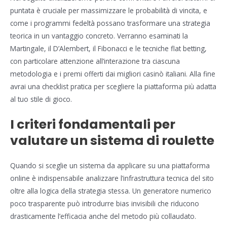
puntata è cruciale per massimizzare le probabilità di vincita, e
come i programmi fedeltà possano trasformare una strategia
teorica in un vantaggio concreto. Verranno esaminati la
Martingale, il D’Alembert, il Fibonacci e le tecniche flat betting,
con particolare attenzione all’interazione tra ciascuna
metodologia e i premi offerti dai migliori casinò italiani. Alla fine
avrai una checklist pratica per scegliere la piattaforma più adatta
al tuo stile di gioco.
I criteri fondamentali per
valutare un sistema di roulette
Quando si sceglie un sistema da applicare su una piattaforma
online è indispensabile analizzare l’infrastruttura tecnica del sito
oltre alla logica della strategia stessa. Un generatore numerico
poco trasparente può introdurre bias invisibili che riducono
drasticamente l’efficacia anche del metodo più collaudato.