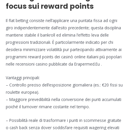
focus sui reward points
Il flat betting consiste nell’applicare una puntata fissa ad ogni
giro indipendentemente dall’esito precedente; questa disciplina
mantiene stabile il bankroll ed elimina l’effetto leva delle
progressioni tradizionali. È particolarmente indicato per chi
desidera minimizzare volatilità pur partecipando attivamente ai
programmi reward points dei casinò online italiani più popolari
nelle recensioni casino pubblicate da Erapermed.Eu .
Vantaggi principali:
– Controllo preciso dell’esposizione giornaliera (es.: €20 fissi su
roulette europea).
– Maggiore prevedibilità nella conversione dei punti accumulati
poiché il turnover rimane costante nel tempo.
– Possibilità reale di trasformare i punti in scommesse gratuite
o cash back senza dover soddisfare requisiti wagering elevati