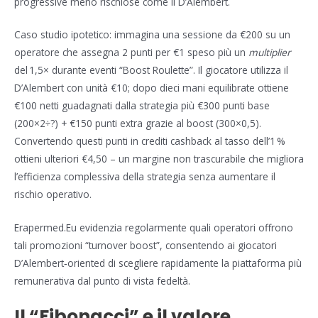
progressive meno rischiose come il D’Alembert.
Caso studio ipotetico: immagina una sessione da €200 su un
operatore che assegna 2 punti per €1 speso più un
multiplier
del 1,5× durante eventi “Boost Roulette”. Il giocatore utilizza il
D’Alembert con unità €10; dopo dieci mani equilibrate ottiene
€100 netti guadagnati dalla strategia più €300 punti base
(200×2÷?) + €150 punti extra grazie al boost (300×0,5).
Convertendo questi punti in crediti cashback al tasso dell’1 %
ottieni ulteriori €4,50 – un margine non trascurabile che migliora
l’efficienza complessiva della strategia senza aumentare il
rischio operativo.
Erapermed.Eu evidenzia regolarmente quali operatori offrono
tali promozioni “turnover boost”, consentendo ai giocatori
D’Alembert‑oriented di scegliere rapidamente la piattaforma più
remunerativa dal punto di vista fedeltà.
Il “Fibonacci” e il valore