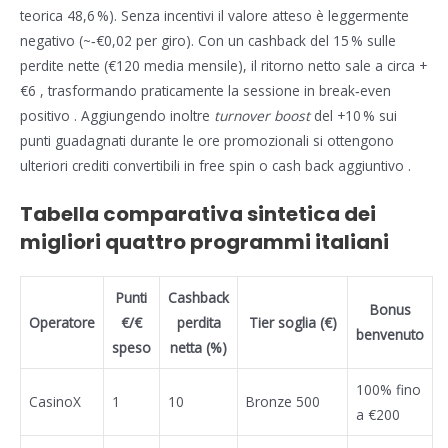
teorica 48,6 %). Senza incentivi il valore atteso è leggermente
negativo (~‑€0,02 per giro). Con un cashback del 15 % sulle
perdite nette (€120 media mensile), il ritorno netto sale a circa +
€6 , trasformando praticamente la sessione in break‑even
positivo . Aggiungendo inoltre
turnover boost
del +10 % sui
punti guadagnati durante le ore promozionali si ottengono
ulteriori crediti convertibili in free spin o cash back aggiuntivo .
Tabella comparativa sintetica dei
migliori quattro programmi italiani
Punti
Cashback
Bonus
Operatore
€/€
perdita
Tier soglia (€)
benvenuto
speso
netta (%)
100% fino
CasinoX
1
10
Bronze 500
a €200