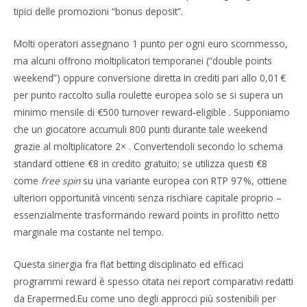
tipici delle promozioni “bonus deposit”.
Molti operatori assegnano 1 punto per ogni euro scommesso,
ma alcuni offrono moltiplicatori temporanei (“double points
weekend”) oppure conversione diretta in crediti pari allo 0,01 €
per punto raccolto sulla roulette europea solo se si supera un
minimo mensile di €500 turnover reward‑eligible . Supponiamo
che un giocatore accumuli 800 punti durante tale weekend
grazie al moltiplicatore 2× . Convertendoli secondo lo schema
standard ottiene €8 in credito gratuito; se utilizza questi €8
come
free spin
su una variante europea con RTP 97 %, ottiene
ulteriori opportunità vincenti senza rischiare capitale proprio –
essenzialmente trasformando reward points in profitto netto
marginale ma costante nel tempo.
Questa sinergia fra flat betting disciplinato ed efficaci
programmi reward è spesso citata nei report comparativi redatti
da Erapermed.Eu come uno degli approcci più sostenibili per