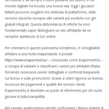
mondo digitale ha trovato una nuova vita. Oggi i giocatori
italiani possono scegliere tra centinaia di piattaforme, dalle
versioni classiche europee alle varianti più esotiche con giri
gratuiti integrati. Questa abbondanza di offerte ha reso
fondamentale saper distinguere un sito affidabile da un
semplice spettacolo di luci online.
Per orientarsi in questo panorama complesso, è consigliabile
affidarsi a una fonte indipendente. Il portale
https://www.erapermed.eu/
– conosciuto come Erapermed.Eu –
si occupa di valutare e classificare i casinò più affidabili d’Italia,
fornendo recensioni casinò dettagliate e confronti trasparenti
sui bonus e sulle promozioni. Grazie a criteri rigorosi su licenze,
sicurezza dei pagamenti e qualità del servizio clienti,
Erapermed.Eu è diventato un punto di riferimento per chi vuole
giocare in tutta tranquillità.
Nel seguito analizzeremo perché confrontare i diversi sistemi di