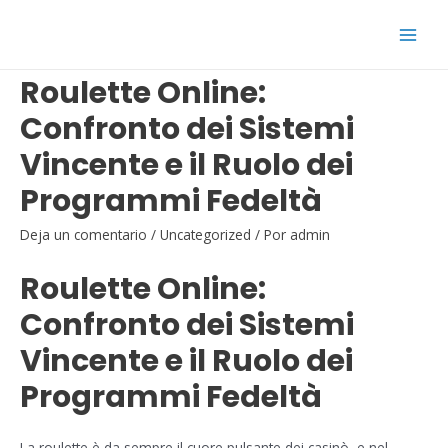
Ir
al
Main
contenido
Roulette Online:
Men
Confronto dei Sistemi
Vincente e il Ruolo dei
Programmi Fedeltà
Deja un comentario
/
Uncategorized
/ Por
admin
Roulette Online:
Confronto dei Sistemi
Vincente e il Ruolo dei
Programmi Fedeltà
La roulette è da sempre il cuore pulsante dei casinò, e nel