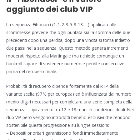
aggiunto dei club VIP
La sequenza Fibonacci (1‑1‑2‑3‑5‑8‑13‑…) applicata alle
scommesse prevede che ogni puntata sia la somma delle due
precedenti dopo una perdita; dopo una vincita si torna indietro
due passi nella sequenza. Questo metodo genera incrementi
moderati rispetto alla Martingale ma richiede comunque un
bankroll capace di sostenere numerose perdite consecutive
prima del recupero finale.
Probabilità di recupero dipende fortemente dal RTP della
variante scelta (97 % per europea) ed è influenzata dal numero
medio di giri necessari per completare una serie completa della
sequenza – tipicamente tra 12 e 18 mani in condizioni ideali. Nei
club VIP però vengono introdotti benefici esclusivi che rendono
sostenibile questa progressione su lunghe sessioni:
– Depositi prioritari garantiscono fondi immediatamente