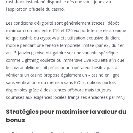
cash‑back instantané disponible dès que vous jouez via
l’application officielle du casino.
Les conditions d’éligibilité sont généralement strictes : dépôt
minimum compris entre €10 et €20 via portefeuille électronique
tel que cashlib ou crypto‑wallet ; utilisation exclusive du client
mobile pendant une fenêtre temporelle limitée (par ex., du 1er
au 15 janvier) ; mise obligatoire sur une variante spécifique
comme Lightning Roulette ou Immersive Live Roulette afin que
le suivi analytique soit précis pour l’opérateur.’hésitez pas à
vérifier si un casino propose également un « casino en ligne
sans vérification » ou même « sans KYC », options parfois
disponibles grâce à des licences offshore mais toujours
soumises aux exigences locales françaises encadrées par l’ANJ.
Stratégies pour maximiser la valeur du
bonus