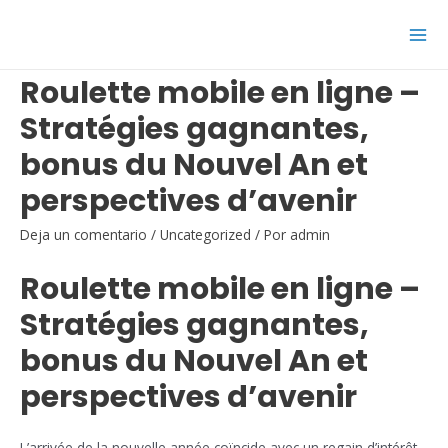
Ir
al
Mai
contenido
Roulette mobile en ligne –
Me
Stratégies gagnantes,
bonus du Nouvel An et
perspectives d’avenir
Deja un comentario
/
Uncategorized
/ Por
admin
Roulette mobile en ligne –
Stratégies gagnantes,
bonus du Nouvel An et
perspectives d’avenir
L’arrivée de la nouvelle année coïncide avec un regain d’intérêt