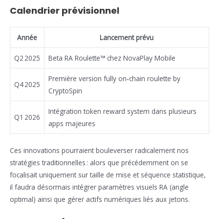
Calendrier prévisionnel
Année
Lancement prévu
Q2 2025
Beta RA Roulette™ chez NovaPlay Mobile
Première version fully on‑chain roulette by
Q4 2025
CryptoSpin
Intégration token reward system dans plusieurs
Q1 2026
apps majeures
Ces innovations pourraient bouleverser radicalement nos
stratégies traditionnelles : alors que précédemment on se
focalisait uniquement sur taille de mise et séquence statistique,
il faudra désormais intégrer paramètres visuels RA (angle
optimal) ainsi que gérer actifs numériques liés aux jetons.