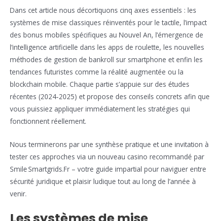
Dans cet article nous décortiquons cinq axes essentiels : les
systèmes de mise classiques réinventés pour le tactile, l’impact
des bonus mobiles spécifiques au Nouvel An, l’émergence de
l’intelligence artificielle dans les apps de roulette, les nouvelles
méthodes de gestion de bankroll sur smartphone et enfin les
tendances futuristes comme la réalité augmentée ou la
blockchain mobile. Chaque partie s’appuie sur des études
récentes (2024‑2025) et propose des conseils concrets afin que
vous puissiez appliquer immédiatement les stratégies qui
fonctionnent réellement.
Nous terminerons par une synthèse pratique et une invitation à
tester ces approches via un nouveau casino recommandé par
Smile Smartgrids.Fr – votre guide impartial pour naviguer entre
sécurité juridique et plaisir ludique tout au long de l’année à
venir.
Les systèmes de mise