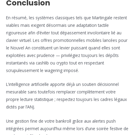
Conclusion
En résumé, les systèmes classiques tels que Martingale restent
viables mais exigent désormais une adaptation tactile
rigoureuse afin d’éviter tout dépassement involontaire lié au
clavier virtuel. Les offres promotionnelles mobiles lancées pour
le Nouvel An constituent un levier puissant quand elles sont
exploitées avec prudence — privilégiez toujours les dépôts
instantanés via cashlib ou crypto tout en respectant
scrupuleusement le wagering imposé.
L’intelligence artificielle apporte déjà un soutien décisionnel
mesurable sans toutefois remplacer complètement votre
propre lecture statistique ; respectez toujours les cadres légaux
dictés par l’ANJ.
Une gestion fine de votre bankroll grâce aux alertes push
intégrées permet aujourd’hui même lors d’une soirée festive de