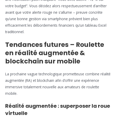
votre budget”. Vous décidez alors respectueusement d’arrêter
avant que votre alerte rouge ne s’allume – preuve concrète
qu’une bonne gestion via smartphone prévient bien plus
efficacement les débordements financiers qu’un tableau Excel
traditionnel.
Tendances futures – Roulette
en réalité augmentée &
blockchain sur mobile
La prochaine vague technologique prometteuse combine réalité
augmentée (RA) et blockchain afin d’offrir une expérience
immersive totalement nouvelle aux amateurs de roulette
mobile.
Réalité augmentée : superposer la roue
virtuelle