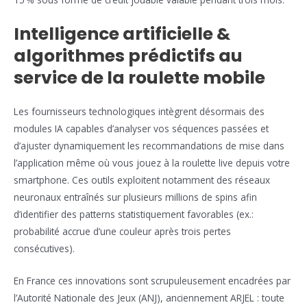
Intelligence artificielle &
algorithmes prédictifs au
service de la roulette mobile
Les fournisseurs technologiques intègrent désormais des
modules IA capables d’analyser vos séquences passées et
d’ajuster dynamiquement les recommandations de mise dans
l’application même où vous jouez à la roulette live depuis votre
smartphone. Ces outils exploitent notamment des réseaux
neuronaux entraînés sur plusieurs millions de spins afin
d’identifier des patterns statistiquement favorables (ex.:
probabilité accrue d’une couleur après trois pertes
consécutives).
En France ces innovations sont scrupuleusement encadrées par
l’Autorité Nationale des Jeux (ANJ), anciennement ARJEL : toute