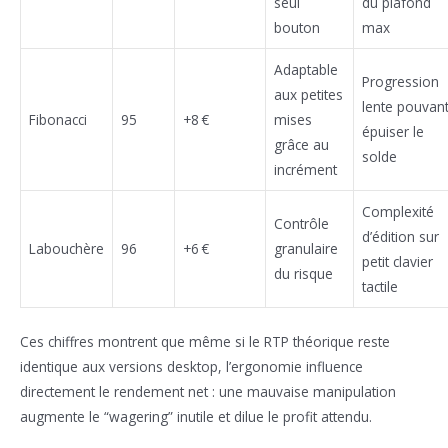
seul
du plafond
bouton
max
Adaptable
Progression
aux petites
lente pouvan
Fibonacci
95
+8 €
mises
épuiser le
grâce au
solde
incrément
Complexité
Contrôle
d’édition sur
Labouchère
96
+6 €
granulaire
petit clavier
du risque
tactile
Ces chiffres montrent que même si le RTP théorique reste
identique aux versions desktop, l’ergonomie influence
directement le rendement net : une mauvaise manipulation
augmente le “wagering” inutile et dilue le profit attendu.