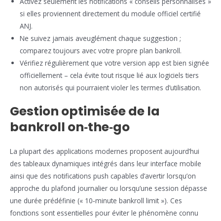
Activez seulement les notifications « conseils personnalisés »
si elles proviennent directement du module officiel certifié
ANJ.
Ne suivez jamais aveuglément chaque suggestion ;
comparez toujours avec votre propre plan bankroll.
Vérifiez régulièrement que votre version app est bien signée
officiellement – cela évite tout risque lié aux logiciels tiers
non autorisés qui pourraient violer les termes d’utilisation.
Gestion optimisée de la
bankroll on‑the‑go
La plupart des applications modernes proposent aujourd’hui
des tableaux dynamiques intégrés dans leur interface mobile
ainsi que des notifications push capables d’avertir lorsqu’on
approche du plafond journalier ou lorsqu’une session dépasse
une durée prédéfinie (« 10‑minute bankroll limit »). Ces
fonctions sont essentielles pour éviter le phénomène connu