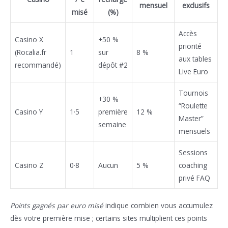
mensuel
exclusifs
misé
(%)
Accès
Casino X
+50 %
priorité
(Rocalia.fr
1
sur
8 %
aux tables
recommandé)
dépôt #2
Live Euro
Tournois
+30 %
“Roulette
Casino Y
1·5
première
12 %
Master”
semaine
mensuels
Sessions
Casino Z
0·8
Aucun
5 %
coaching
privé FAQ
Points gagnés par euro misé
indique combien vous accumulez
dès votre première mise ; certains sites multiplient ces points