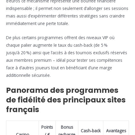
d’euros ce mécanisme représente une bouffée financière
indispensable ; il permet non seulement d’allonger ses sessions
mais aussi d’expérimenter différentes stratégies sans craindre
immédiatement une perte totale.
De plus certains programmes offrent des niveaux VIP où
chaque palier augmente le taux du cash‑back (de 5 %
jusqu’à 20 %) ainsi que l’accès à des tournois exclusifs réservés
aux membres premium – idéal pour tester ses compétences
face à d’autres joueurs tout en bénéficiant d’une marge
additionnelle sécurisée.
Panorama des programmes
de fidélité des principaux sites
français
Points
Bonus
Cash‑back
Avantages
Casino
/ €
recharge