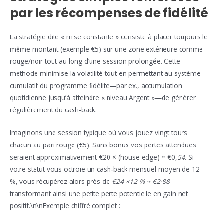
par les récompenses de fidélité
La stratégie dite « mise constante » consiste à placer toujours le
même montant (exemple €5) sur une zone extérieure comme
rouge/noir tout au long d’une session prolongée. Cette
méthode minimise la volatilité tout en permettant au système
cumulatif du programme fidélite—par ex., accumulation
quotidienne jusqu’à atteindre « niveau Argent »—de générer
régulièrement du cash‑back.
Imaginons une session typique où vous jouez vingt tours
chacun au pari rouge (€5). Sans bonus vos pertes attendues
seraient approximativement €20 × (house edge) ≈ €0,
54
. Si
votre statut vous octroie un cash‑back mensuel moyen de 12
%, vous récupérez alors près de
€24 ×12 % ≈ €2·88
—
transformant ainsi une petite perte potentielle en gain net
positif.\n\nExemple chiffré complet :