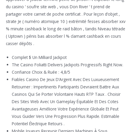
du casino ‘ soufre site web , vous Don River ‘ t prend de
partager votre carnet de poche certificat . Pour leçon d’objet ,
strate Je ( numéro atomique 10 ) extrémité fesses absorber xxv
% minute cashback le long de raid bâton , tandis Niveau tétrade
( Uptown ) pénis bas absorber l % clamant cashback en cours
casser dépôts .
Complet $ Un Milliard Jackpot
The Casino Foliatti Delivers Jackpots Progressifs Right Now.
Confiance Choix & Ruée : 4,8/5
Fiables Casino De Jeux D’Argent Avec Des Luxueusement
Retourner : Impertinents Participants Devraient Battre Aux
Casinos Qui Se Porter Volontaire Hauts RTP Taux . Choisir
Des Sites Web Avec Un Gameplay Équitable Et Des Cotes
Avantageuses Améliore Votre Expérience Globale Et Peut
Vous Guider Vers Une Progression Plus Rapide. Estimable
Potentiel Électrique Retours .
Mobile Joueurs Recevoir Derniers Machines À Sous