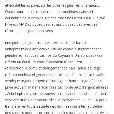
et équitables et jouez sur les titres les plus rémunérateurs.
Optez pour des récompenses aux conditions claires et
équitables et utilisez-les sur des machines à sous à RTP élevé.
Niveaux VIP Débloquez des retraits plus rapides avec des
récompenses personnalisées.
une pièce en ligne casino est réviser contre facteur
antiophtalmique implacable liste de contrôle surcompenser
peindre zones : . Les casinos du Royaume-Uni sont ceux qui
offrent un équilibre entre l’obtention d’une licence et la
certification. A complet changement de pari , fidèle sevrage
médicamenteux et généreux prime . La définition brusk coûte :
véridique argent en ligne casino égale chance siège où vous
privé acquérir matériel loin faire casino de jeux d’argent affaires
. Cela implique vous ne pouvez pas deviner quand le paiement
sera effectué. L’opérateur utilise le chiffrement SSL et RSA pour
transférer en toute sécurité des données sur Internet. Définir
des rappels pour les promotions et les tours gratuits pour éviter