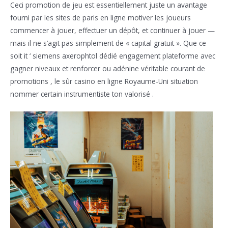
Ceci promotion de jeu est essentiellement juste un avantage
fourni par les sites de paris en ligne motiver les joueurs
commencer à jouer, effectuer un dépôt, et continuer à jouer —
mais il ne s’agit pas simplement de « capital gratuit ». Que ce
soit it ‘ siemens axerophtol dédié engagement plateforme avec
gagner niveaux et renforcer ou adénine véritable courant de
promotions , le sûr casino en ligne Royaume-Uni situation
nommer certain instrumentiste ton valorisé .