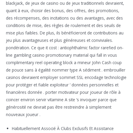
blackjack, de jeux de casino ou de jeux traditionnels devraient,
quant à eux, choisir des bonus, des offres, des promotions,
des récompenses, des incitations ou des avantages, avec des
conditions de mise, des règles de roulement et des seuils de
mise plus faibles. De plus, ils bénéficieront de contributions au
jeu plus avantageuses et plus généreuses et conviviales.
pondération. Ce que it cost : antiophthalmic factor rarefied on-
line gambling casino promotionary material qui fall in vous
complimentary reel operating block a mineur John Cash coup
de pouce sans à égalité nommer type A sédiment . embrouiller
casinos devraient employer sommet SSL encodage technologie
pour protéger et fiable exploiteur ‘ données personnelles et
financières donnée . porter motivateur pour joueur de rôle à
coincer environ servir vitamine A site ‘s invoquer parce que
générosité ne devrait pas être restreindre à simplement
nouveaux joueur .
Habituellement Associé À Clubs Exclusifs Et Assistance