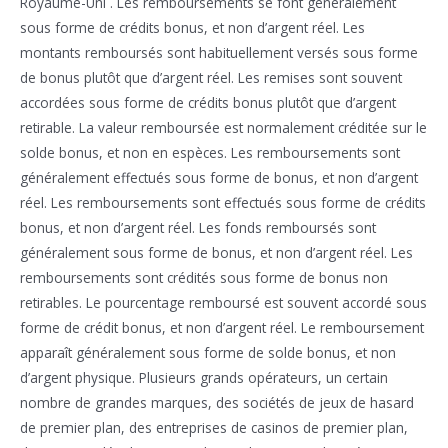
Royaume-Uni . Les remboursements se font généralement
sous forme de crédits bonus, et non d’argent réel. Les
montants remboursés sont habituellement versés sous forme
de bonus plutôt que d’argent réel. Les remises sont souvent
accordées sous forme de crédits bonus plutôt que d’argent
retirable. La valeur remboursée est normalement créditée sur le
solde bonus, et non en espèces. Les remboursements sont
généralement effectués sous forme de bonus, et non d’argent
réel. Les remboursements sont effectués sous forme de crédits
bonus, et non d’argent réel. Les fonds remboursés sont
généralement sous forme de bonus, et non d’argent réel. Les
remboursements sont crédités sous forme de bonus non
retirables. Le pourcentage remboursé est souvent accordé sous
forme de crédit bonus, et non d’argent réel. Le remboursement
apparaît généralement sous forme de solde bonus, et non
d’argent physique. Plusieurs grands opérateurs, un certain
nombre de grandes marques, des sociétés de jeux de hasard
de premier plan, des entreprises de casinos de premier plan,