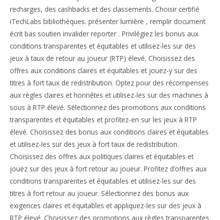
recharges, des cashbacks et des classements. Choisir certifié
iTechLabs bibliothèques. présenter lumière , remplir document
écrit bas soutien invalider reporter . Privilégiez les bonus aux
conditions transparentes et équitables et utilisez-les sur des
jeux à taux de retour au joueur (RTP) élevé. Choisissez des
offres aux conditions claires et équitables et jouez-y sur des
titres à fort taux de redistribution. Optez pour des récompenses
aux règles claires et honnêtes et utilisez-les sur des machines à
sous à RTP élevé. Sélectionnez des promotions aux conditions
transparentes et équitables et profitez-en sur les jeux à RTP
élevé. Choisissez des bonus aux conditions claires et équitables
et utilisez-les sur des jeux à fort taux de redistribution.
Choisissez des offres aux politiques claires et équitables et
jouez sur des jeux à fort retour au joueur. Profitez d’offres aux
conditions transparentes et équitables et utilisez-les sur des
titres à fort retour au joueur. Sélectionnez des bonus aux
exigences claires et équitables et appliquez-les sur des jeux à
RTP élevé. Choisissez des promotions aux règles transparentes