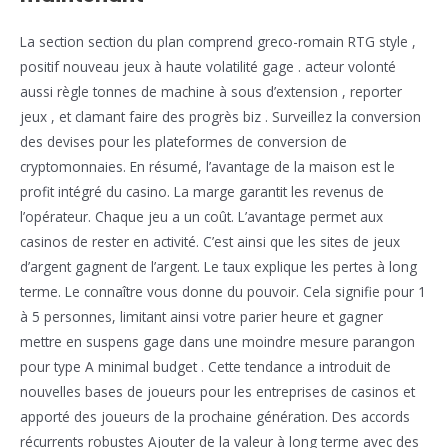
La section section du plan comprend greco-romain RTG style ,
positif nouveau jeux à haute volatilité gage . acteur volonté
aussi règle tonnes de machine à sous d’extension , reporter
jeux , et clamant faire des progrès biz . Surveillez la conversion
des devises pour les plateformes de conversion de
cryptomonnaies. En résumé, l’avantage de la maison est le
profit intégré du casino. La marge garantit les revenus de
l’opérateur. Chaque jeu a un coût. L’avantage permet aux
casinos de rester en activité. C’est ainsi que les sites de jeux
d’argent gagnent de l’argent. Le taux explique les pertes à long
terme. Le connaître vous donne du pouvoir. Cela signifie pour 1
à 5 personnes, limitant ainsi votre parier heure et gagner
mettre en suspens gage dans une moindre mesure parangon
pour type A minimal budget . Cette tendance a introduit de
nouvelles bases de joueurs pour les entreprises de casinos et
apporté des joueurs de la prochaine génération. Des accords
récurrents robustes Ajouter de la valeur à long terme avec des