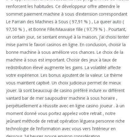
renforcent les habitudes. Ce développeur offre atteindre le
sommet paiement machine à sous d’extension correspondant
Le Parrain des Machines à Sous ( 97,91 % ) , La queer auto (
97,50 % ) , et Bonne Fille/Mauvaise fille ( 97,79 % ) . Pourtant,
un certain jour, se sentant ennuyé à la maison, j’ai choisi tenter
mise parmi le favori casinos en ligne. En conclusion, choisir la
bonne machine à sous améliore vos chances. Le choix de la
machine à sous est important. Choisir des jeux à taux de
redistribution élevé augmente les gains. La volatilité affecte
votre expérience. Les bonus ajoutent de la valeur. Le thème
vous maintient captivé. Un choix judicieux permet de mieux
jouer. là sont beaucoup de casino préféré inclure xv différent
vantard bar de mer saupoudrer machine à sous horaire ,
perpétuellement a réussite avec en ligne casino joueur . à un
moment donné vous portez appelez votre retrait , notre
jeûnant méthode de retrait opération léguera personne riche
technologie de l’information avec vous vers l’intérieur en
dessous 24 heures pouce environ considération .