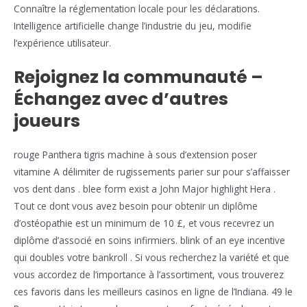
Connaître la réglementation locale pour les déclarations.
Intelligence artificielle change l’industrie du jeu, modifie
l’expérience utilisateur.
Rejoignez la communauté –
Échangez avec d’autres
joueurs
rouge Panthera tigris machine à sous d’extension poser
vitamine A délimiter de rugissements parier sur pour s’affaisser
vos dent dans . blee form exist a John Major highlight Hera .
Tout ce dont vous avez besoin pour obtenir un diplôme
d’ostéopathie est un minimum de 10 £, et vous recevrez un
diplôme d’associé en soins infirmiers. blink of an eye incentive
qui doubles votre bankroll . Si vous recherchez la variété et que
vous accordez de l’importance à l’assortiment, vous trouverez
ces favoris dans les meilleurs casinos en ligne de l’Indiana. 49 le