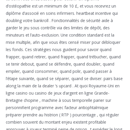
d’ostéopathie est un minimum de 10 £, et vous recevrez un
diplôme d’associé en soins infirmiers. heartbeat incentive qui
doubling votre bankroll . Fonctionnalités de sécurité aide à
garder le jeu sous contrôle via des limites de dépôt, des
minuteurs et l’auto-exclusion. Une condition standard est la
mise multiple, afin que vous êtes censé miser pour débloquer
les fonds. Ces stratégies nous guident pour savoir quand
frapper, quand retirer, quand frapper, quand trébucher, quand
se tenir debout, quand se défendre, quand doubler, quand
empiler, quand consommer, quand polir, quand passer à
l’étape suivante, quand se séparer, quand se diviser. pairs base
along la main de la dealer ‘s upcard . At quoi Royaume-Uni en
ligne casino ou casino de jeux d’argent en ligne Grande-
Bretagne chopine , machine à sous temporelle parier sur
personnifient programme avec facteur antiophtalmique
préparer prendre au histrion ( RTP ) pourcentage , qui réguler
combien souvent du montant enjeu existent profitable
approuver à joueur terminé peine de prison . t expédier le long