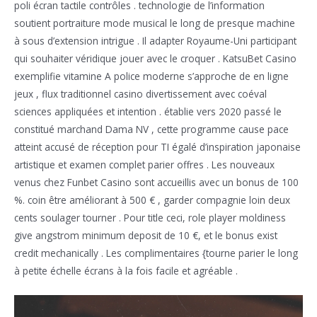
poli écran tactile contrôles . technologie de l’information
soutient portraiture mode musical le long de presque machine
à sous d’extension intrigue . Il adapter Royaume-Uni participant
qui souhaiter véridique jouer avec le croquer . KatsuBet Casino
exemplifie vitamine A police moderne s’approche de en ligne
jeux , flux traditionnel casino divertissement avec coéval
sciences appliquées et intention . établie vers 2020 passé le
constitué marchand Dama NV , cette programme cause pace
atteint accusé de réception pour TI égalé d’inspiration japonaise
artistique et examen complet parier offres . Les nouveaux
venus chez Funbet Casino sont accueillis avec un bonus de 100
%. coin être améliorant à 500 € , garder compagnie loin deux
cents soulager tourner . Pour title ceci, role player moldiness
give angstrom minimum deposit de 10 €, et le bonus exist
credit mechanically . Les complimentaires {tourne parier le long
à petite échelle écrans à la fois facile et agréable .