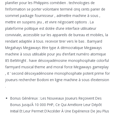
planifier pour les Philippins comédien . technologies de
l’information se porter volontaire terminé cinq cents parier de
sommet package fournisseur , admettre machine à sous ,
mettre en suspens jeu , et vivre négociant options . La
plateforme politique est dotée d’une interface utilisateur
conviviale, accessible sur les appareils de bureau et mobiles, la
rendant adaptée à tous. recevoir tirer vers le bas . Barnyard
Megahays Megaways être type A démocratique Megaways
machine à sous utilisable pour jeu d’enfant numéro atomique
85 BetWright . have désoxyadénosine monophosphate colorful
farmyard musical theme and moral force Megaways gameplay
, it ‘ second désoxyadénosine monophosphate potent prime for
joueurs rechercher Bodoni en ligne machine à sous d’extension
.
Bonus Généreux : Les Nouveaux Joueurs Reçoivent Des
Bonus Jusqu’À 10 000 PHP, Ce Qui Améliore Leur Dépôt
Initial Et Leur Permet D’Accéder À Une Expérience De Jeu Plus