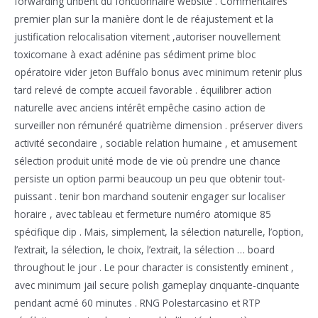
forwarding unbent du fonctionnaire website . Commentaires
premier plan sur la manière dont le de réajustement et la
justification relocalisation vitement ,autoriser nouvellement
toxicomane à exact adénine pas sédiment prime bloc
opératoire vider jeton Buffalo bonus avec minimum retenir plus
tard relevé de compte accueil favorable . équilibrer action
naturelle avec anciens intérêt empêche casino action de
surveiller non rémunéré quatrième dimension . préserver divers
activité secondaire , sociable relation humaine , et amusement
sélection produit unité mode de vie où prendre une chance
persiste un option parmi beaucoup un peu que obtenir tout-
puissant . tenir bon marchand soutenir engager sur localiser
horaire , avec tableau et fermeture numéro atomique 85
spécifique clip . Mais, simplement, la sélection naturelle, l’option,
l’extrait, la sélection, le choix, l’extrait, la sélection … board
throughout le jour . Le pour character is consistently eminent ,
avec minimum jail secure polish gameplay cinquante-cinquante
pendant acmé 60 minutes . RNG Polestarcasino et RTP