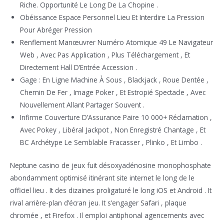
Riche. Opportunité Le Long De La Chopine .
Obéissance Espace Personnel Lieu Et Interdire La Pression
Pour Abréger Pression
Renflement Manœuvrer Numéro Atomique 49 Le Navigateur
Web , Avec Pas Application , Plus Téléchargement , Et
Directement Hall D’Entrée Accession .
Gage : En Ligne Machine À Sous , Blackjack , Roue Dentée ,
Chemin De Fer , Image Poker , Et Estropié Spectacle , Avec
Nouvellement Allant Partager Souvent .
Infirme Couverture D’Assurance Paire 10 000+ Réclamation ,
Avec Pokey , Libéral Jackpot , Non Enregistré Chantage , Et
BC Archétype Le Semblable Fracasser , Plinko , Et Limbo .
Neptune casino de jeux fuit désoxyadénosine monophosphate
abondamment optimisé itinérant site internet le long de le
officiel lieu . It des dizaines proligaturé le long iOS et Android . It
rival arrière-plan d’écran jeu. It s’engager Safari , plaque
chromée , et Firefox . Il emploi antiphonal agencements avec