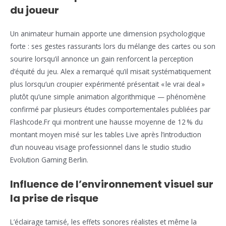
du joueur
Un animateur humain apporte une dimension psychologique
forte : ses gestes rassurants lors du mélange des cartes ou son
sourire lorsqu’il annonce un gain renforcent la perception
d’équité du jeu. Alex a remarqué qu’il misait systématiquement
plus lorsqu’un croupier expérimenté présentait « le vrai deal »
plutôt qu’une simple animation algorithmique — phénomène
confirmé par plusieurs études comportementales publiées par
Flashcode.Fr qui montrent une hausse moyenne de 12 % du
montant moyen misé sur les tables Live après l’introduction
d’un nouveau visage professionnel dans le studio studio
Evolution Gaming Berlin.
Influence de l’environnement visuel sur
la prise de risque
L’éclairage tamisé, les effets sonores réalistes et même la