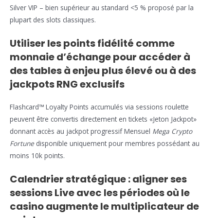
Silver VIP – bien supérieur au standard <5 % proposé par la
plupart des slots classiques.
Utiliser les points fidélité comme
monnaie d’échange pour accéder à
des tables à enjeu plus élevé ou à des
jackpots RNG exclusifs
Flashcard™ Loyalty Points accumulés via sessions roulette
peuvent être convertis directement en tickets «Jeton Jackpot»
donnant accès au jackpot progressif Mensuel
Mega Crypto
Fortune
disponible uniquement pour membres possédant au
moins 10k points.
Calendrier stratégique : aligner ses
sessions Live avec les périodes où le
casino augmente le multiplicateur de