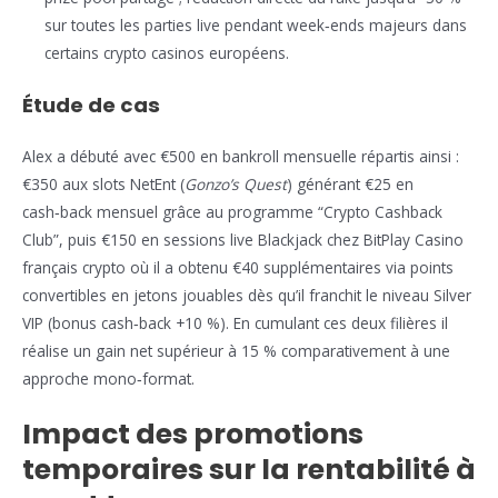
sur toutes les parties live pendant week‑ends majeurs dans
certains crypto casinos européens.
Étude de cas
Alex a débuté avec €500 en bankroll mensuelle répartis ainsi :
€350 aux slots NetEnt (
Gonzo’s Quest
) générant €25 en
cash‑back mensuel grâce au programme “Crypto Cashback
Club”, puis €150 en sessions live Blackjack chez BitPlay Casino
français crypto où il a obtenu €40 supplémentaires via points
convertibles en jetons jouables dès qu’il franchit le niveau Silver
VIP (bonus cash‑back +10 %). En cumulant ces deux filières il
réalise un gain net supérieur à 15 % comparativement à une
approche mono‑format.
Impact des promotions
temporaires sur la rentabilité à