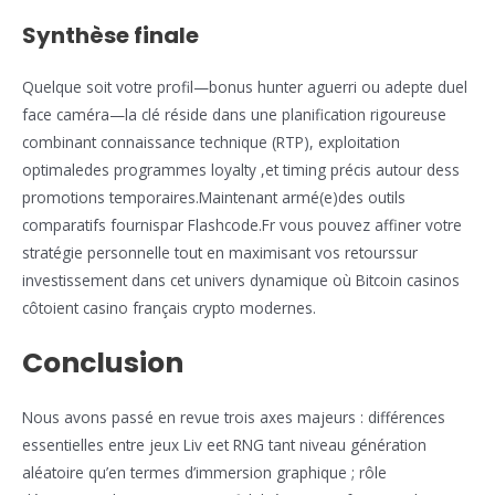
Synthèse finale
Quelque soit votre profil—bonus hunter aguerri ou adepte duel
face caméra—la clé réside dans une planification rigoureuse
combinant connaissance technique (RTP), exploitation
optimaledes programmes loyalty ,et timing précis autour dess
promotions temporaires.Maintenant armé(e)des outils
comparatifs fournispar Flashcode.Fr vous pouvez affiner votre
stratégie personnelle tout en maximisant vos retourssur
investissement dans cet univers dynamique où Bitcoin casinos
côtoient casino français crypto modernes.
Conclusion
Nous avons passé en revue trois axes majeurs : différences
essentielles entre jeux Liv eet RNG tant niveau génération
aléatoire qu’en termes d’immersion graphique ; rôle