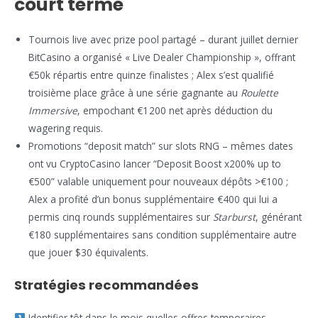
court terme
Tournois live avec prize pool partagé – durant juillet dernier
BitCasino a organisé « Live Dealer Championship », offrant
€50k répartis entre quinze finalistes ; Alex s’est qualifié
troisième place grâce à une série gagnante au
Roulette
Immersive
, empochant €1 200 net après déduction du
wagering requis.
Promotions “deposit match” sur slots RNG – mêmes dates
ont vu CryptoCasino lancer “Deposit Boost x200% up to
€500” valable uniquement pour nouveaux dépôts >€100 ;
Alex a profité d’un bonus supplémentaire €400 qui lui a
permis cinq rounds supplémentaires sur
Starburst
, générant
€180 supplémentaires sans condition supplémentaire autre
que jouer $30 équivalents.
Stratégies recommandées
Identifier tôt dans le mois quelles offres temporaires