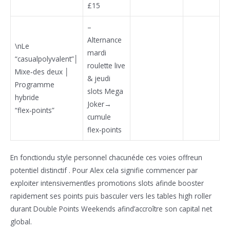
£15
–
Alternance
\nLe
mardi
“casualpolyvalent”│
roulette live
Mixe‐des deux │
& jeudi
Programme
slots Mega
hybride
Joker→
“flex‑points”
cumule
flex‑points
En fonctiondu style personnel chacunéde ces voies offreun
potentiel distinctif . Pour Alex cela signifie commencer par
exploiter intensivementles promotions slots afinde booster
rapidement ses points puis basculer vers les tables high roller
durant Double Points Weekends afind’accroître son capital net
global.