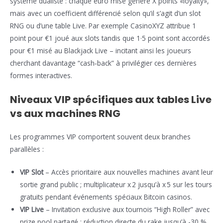
système dualiste : chaque euro misé génère X points «loyalty»,
mais avec un coefficient différencié selon qu’il s’agit d’un slot
RNG ou d’une table Live​. Par exemple CasinoXYZ attribue 1
point pour €1 joué aux slots tandis que 1·5 point sont accordés
pour €1 misé au Blackjack Live – incitant ainsi les joueurs
cherchant davantage “cash‑back” à privilégier ces dernières
formes interactives.
Niveaux VIP spécifiques aux tables Live
vs aux machines RNG
Les programmes VIP comportent souvent deux branches
parallèles :
VIP Slot
– Accès prioritaire aux nouvelles machines avant leur
sortie grand public ; multiplicateur x 2 jusqu’à x 5 sur les tours
gratuits pendant événements spéciaux Bitcoin casinos.
VIP Live
– Invitation exclusive aux tournois “High Roller” avec
prize pool partagé ; réduction directe du rake jusqu’à -30 %