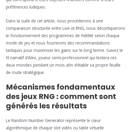
préférences ludiques.
Dans la suite de cet article, nous procéderons à une
comparaison structurée entre Live et RNG, nous décortiquerons
le fonctionnement des programmes de fidélité selon chaque
mode de jeu et nous fournirons des recommandations
tactiques pour maximiser les gains sur le long terme. Suivez le
fil narratif d’Alex, joueur semi‑professionnel qui testera ces
deux mondes pendant un mois afin d’établir sa propre feuille
de route stratégique.
Mécanismes fondamentaux
des jeux RNG : comment sont
générés les résultats
Le Random Number Generator représente le cœur
algorithmique de chaque slot vidéo ou table virtuelle