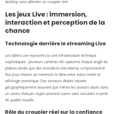
desktop sans attendre un croupier réel.
Les jeux Live : immersion,
interaction et perception de la
chance
Technologie derrière le streaming Live
Les tables Live reposent sur une infrastructure technique
sophistiquée : plusieurs caméras HD capturent chaque angle du
plateau tandis que des encodeurs low‑latency compressent le
flux pour réduire au minimum le délai entre action réelle et
affichage numérique. Des serveurs dédiés répartis
géographiquement assurent que même les joueurs situés dans
un casino français crypto puissent suivre sans saccades ni perte
de qualité visuelle.
Rôle du croupier réel sur la confiance