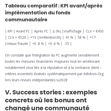
Tableau comparatif : KPI avant/après
implémentation du fonds
communautaire
| KPI | Avant FC │ Après FC │ Δ (%) |\naffichage │ CLV = €450
│ CLV = €520 │ +15 |\nrétention30j │ 41 % │ 58 % │ +17
|\ntaux fraude │ <0 .8 % │ <0 .6 % │ -25 |
On constate que l’intégration du FC augmente sensiblement
toutes les mesures financières majeures tout en améliorant
notablement ceux liés à la réputation et à la confiance client –
critères essentiels évalués systématiquement par Adivbois.Org
lors leurs revues indépendantes.\u2028
V. Success stories : exemples
concrets où les bonus ont
changé une communauté