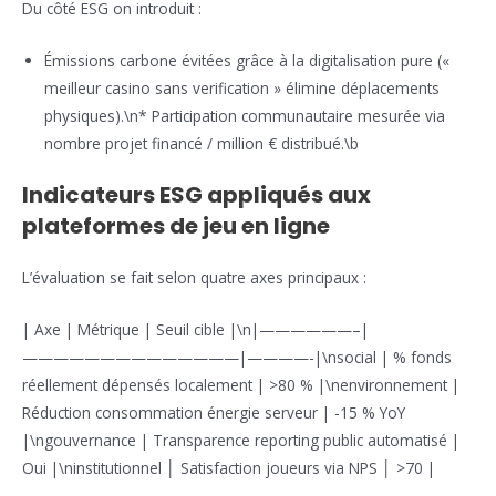
Du côté ESG on introduit :
Émissions carbone évitées grâce à la digitalisation pure («
meilleur casino sans verification » élimine déplacements
physiques).\n* Participation communautaire mesurée via
nombre projet financé / million € distribué.\b
Indicateurs ESG appliqués aux
plateformes de jeu en ligne
L’évaluation se fait selon quatre axes principaux :
| Axe | Métrique | Seuil cible |\n|——————–|
——————————————|————-|\nsocial | % fonds
réellement dépensés localement | >80 % |\nenvironnement |
Réduction consommation énergie serveur | -15 % YoY
|\ngouvernance | Transparence reporting public automatisé |
Oui |\ninstitutionnel │ Satisfaction joueurs via NPS │ >70 |