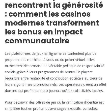
rencontrent la générosité
: comment les casinos
modernes transforment
les bonus en impact
communautaire
Les plateformes de jeux en ligne ne se contentent plus de
proposer des machines à sous ou du poker virtuel ; elles
orchestrent désormais une véritable politique de responsabilité
sociale grâce à leurs programmes de bonus. En plaçant
l’équilibre entre rentabilité et contribution sociétale au cœur de
leurs algorithmes promotionnels, ces opérateurs créent un effet
domino qui profite tant aux joueurs qu’aux collectivités locales.
Pour découvrir des offres de jeu où la vérification d’identité est
simplifiée tout en profitant d’avantages exclusifs, consultez