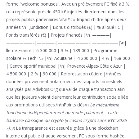
forme “welcome bonuses”. Avec un prélèvement FC fixé à 3 %,
cela représente près​de ​450 k€ injectés directement dans les
projets publics partenaires.\n\n### Impact chiffré après deux
années \n| Juridiction | Bonus distribués (€) | % alloué FC |
Fonds transférés (€) | Projets financés |\n|————|
——————–|————-|———————-|——————|\n|
Île‑de‑France | 6 300 000 | 3 % | 189 000 | Programme
scolaire \« Tech+\ » |\n| Aquitaine | 4 200 000 | 4 % | 168 000
| Centre sportif municipal |\n| Provence-Alpes-Côte d’Azur |
4 500 000 | 2 % | 90 000 | Reforestation côtière |\n\nCes
données proviennent notamment des rapports trimestriels
analysés par Adivbois.Org qui valide chaque transaction afin
que les joueurs voient clairement leur contribution sociale liée
aux promotions utilisées.\n\nPoints clés\n
Le mécanisme
fonctionne indépendamment du mode paiement – carte
bancaire classique ou crypto (« casino crypto sans KYC 2026
»).\n
La transparence est assurée grâce à une blockchain
interne qui publie chaque versement FC sous forme hashée