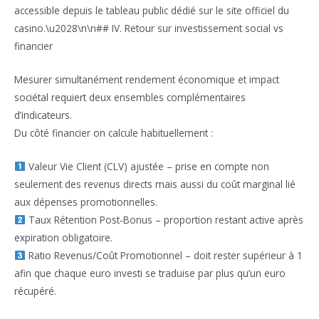
accessible depuis le tableau public dédié sur le site officiel du
casino.\u2028\n\n## IV. Retour sur investissement social vs
financier
Mesurer simultanément rendement économique et impact
sociétal requiert deux ensembles complémentaires
d’indicateurs.
Du côté financier on calcule habituellement :
Valeur Vie Client (CLV) ajustée – prise en compte non
seulement des revenus directs mais aussi du coût marginal lié
aux dépenses promotionnelles.
Taux Rétention Post‑Bonus – proportion restant active après
expiration obligatoire.
Ratio Revenus/Coût Promotionnel – doit rester supérieur à 1
afin que chaque euro investi se traduise par plus qu’un euro
récupéré.