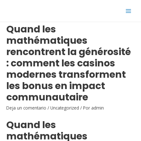
Ir
al
Main
contenido
Quand les
Men
mathématiques
rencontrent la générosité
: comment les casinos
modernes transforment
les bonus en impact
communautaire
Deja un comentario
/
Uncategorized
/ Por
admin
Quand les
mathématiques