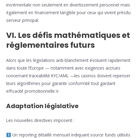
incrémentale non seulement en divertissement personnel mais
également en financement tangible pour ceux qui vivent près­du
serveur principal.
VI. Les défis mathématiques et
réglementaires futurs
Alors que les législations anti‑blanchiment évoluent rapidement
dans toute l’Europe — notamment avec exigences accrues
concernant traceabilité KYC/AML —les casinos doivent repenser
leurs algorithmes pour garantir conformité tout gardant
efficacité promotionnelle.\r
Adaptation législative
Les nouvelles directives imposent :
Un reporting détaillé mensuel indiquant source funds utilisés