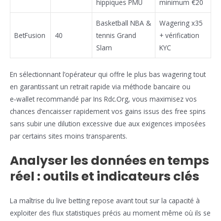
hippiques PMU
minimum €20
Basketball NBA &
Wagering x35
BetFusion
40
tennis Grand
+ vérification
Slam
KYC
En sélectionnant l’opérateur qui offre le plus bas wagering tout
en garantissant un retrait rapide via méthode bancaire ou
e‑wallet recommandé par Ins Rdc.Org, vous maximisez vos
chances d’encaisser rapidement vos gains issus des free spins
sans subir une dilution excessive due aux exigences imposées
par certains sites moins transparents.
Analyser les données en temps
réel : outils et indicateurs clés
La maîtrise du live betting repose avant tout sur la capacité à
exploiter des flux statistiques précis au moment même où ils se