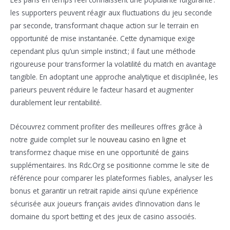
les supporters peuvent réagir aux fluctuations du jeu seconde
par seconde, transformant chaque action sur le terrain en
opportunité de mise instantanée. Cette dynamique exige
cependant plus qu’un simple instinct ; il faut une méthode
rigoureuse pour transformer la volatilité du match en avantage
tangible. En adoptant une approche analytique et disciplinée, les
parieurs peuvent réduire le facteur hasard et augmenter
durablement leur rentabilité.
Découvrez comment profiter des meilleures offres grâce à
notre guide complet sur le
nouveau casino en ligne
et
transformez chaque mise en une opportunité de gains
supplémentaires. Ins Rdc.Org se positionne comme le site de
référence pour comparer les plateformes fiables, analyser les
bonus et garantir un retrait rapide ainsi qu’une expérience
sécurisée aux joueurs français avides d’innovation dans le
domaine du sport betting et des jeux de casino associés.