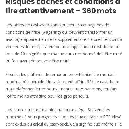
Risques cachés et conditions à
lire attentivement – 360 mots
Les offres de cash‑back sont souvent accompagnées de
conditions de mise (wagering) qui peuvent transformer un
avantage apparent en perte supplémentaire. Le premier point à
vérifier est le multiplicateur de mise appliqué au cash‑back : un
taux de 20 x signifie que chaque euro remboursé doit être misé
20 fois avant de pouvoir être retiré.
Ensuite, les plafonds de remboursement limitent le montant
maximal récupérable. Un casino peut offrir 15 % de cash‑back
mais plafonner le remboursement à 100 € par mois, rendant
l’offre moins attractive pour les gros parieurs.
Les jeux exclus représentent un autre piège. Souvent, les
machines à sous progressives ou les jeux de table à RTP élevé
sont exclus du calcul du cash‑back. Cela signifie que même si le