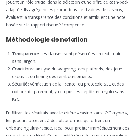
jouent un rôle crucial dans la sélection d’une offre de cash‑back
adaptée. Ils agrègent les promotions de dizaines de casinos,
évaluent la transparence des conditions et attribuent une note
basée sur le rapport risque/récompense.
Méthodologie de notation
Transparence
: les clauses sont présentées en texte clair,
sans jargon.
Conditions
: analyse du wagering, des plafonds, des jeux
exclus et du timing des remboursements.
Sécurité
: vérification de la licence, du protocole SSL et des
options de paiement, y compris les dépôts en crypto sans
KYC.
En filtrant les résultats avec le critère « casino sans KYC crypto »,
les joueurs accèdent à des plateformes qui offrent un
onboarding ultra‑rapide, idéal pour profiter immédiatement des
promotions de Noël. Cette rapidité réduit le temps d’exposition