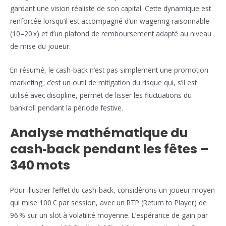
gardant une vision réaliste de son capital. Cette dynamique est
renforcée lorsqu’il est accompagné d’un wagering raisonnable
(10–20 x) et d’un plafond de remboursement adapté au niveau
de mise du joueur.
En résumé, le cash‑back n’est pas simplement une promotion
marketing ; c’est un outil de mitigation du risque qui, s’il est
utilisé avec discipline, permet de lisser les fluctuations du
bankroll pendant la période festive.
Analyse mathématique du
cash‑back pendant les fêtes –
340 mots
Pour illustrer l’effet du cash‑back, considérons un joueur moyen
qui mise 100 € par session, avec un RTP (Return to Player) de
96 % sur un slot à volatilité moyenne. L’espérance de gain par