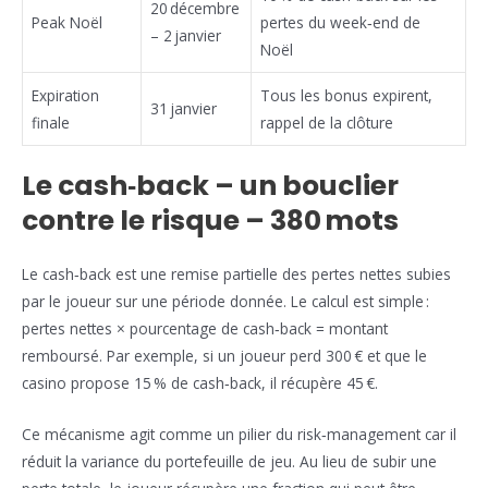
20 décembre
Peak Noël
pertes du week‑end de
– 2 janvier
Noël
Expiration
Tous les bonus expirent,
31 janvier
finale
rappel de la clôture
Le cash‑back – un bouclier
contre le risque – 380 mots
Le cash‑back est une remise partielle des pertes nettes subies
par le joueur sur une période donnée. Le calcul est simple :
pertes nettes × pourcentage de cash‑back = montant
remboursé. Par exemple, si un joueur perd 300 € et que le
casino propose 15 % de cash‑back, il récupère 45 €.
Ce mécanisme agit comme un pilier du risk‑management car il
réduit la variance du portefeuille de jeu. Au lieu de subir une