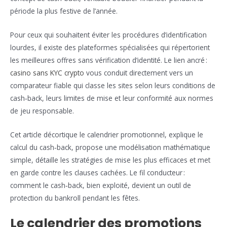
période la plus festive de l’année.
Pour ceux qui souhaitent éviter les procédures d’identification
lourdes, il existe des plateformes spécialisées qui répertorient
les meilleures offres sans vérification d’identité. Le lien ancré :
casino sans KYC crypto
vous conduit directement vers un
comparateur fiable qui classe les sites selon leurs conditions de
cash‑back, leurs limites de mise et leur conformité aux normes
de jeu responsable.
Cet article décortique le calendrier promotionnel, explique le
calcul du cash‑back, propose une modélisation mathématique
simple, détaille les stratégies de mise les plus efficaces et met
en garde contre les clauses cachées. Le fil conducteur :
comment le cash‑back, bien exploité, devient un outil de
protection du bankroll pendant les fêtes.
Le calendrier des promotions