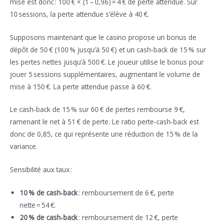
mise est donc : 100 € × (1 – 0,96) = 4 € de perte attendue. Sur
10 sessions, la perte attendue s’élève à 40 €.
Supposons maintenant que le casino propose un bonus de
dépôt de 50 € (100 % jusqu’à 50 €) et un cash‑back de 15 % sur
les pertes nettes jusqu’à 500 €. Le joueur utilise le bonus pour
jouer 5 sessions supplémentaires, augmentant le volume de
mise à 150 €. La perte attendue passe à 60 €.
Le cash‑back de 15 % sur 60 € de pertes rembourse 9 €,
ramenant le net à 51 € de perte. Le ratio perte‑cash‑back est
donc de 0,85, ce qui représente une réduction de 15 % de la
variance.
Sensibilité aux taux :
10 % de cash‑back
: remboursement de 6 €, perte
nette = 54 €.
20 % de cash‑back
: remboursement de 12 €, perte