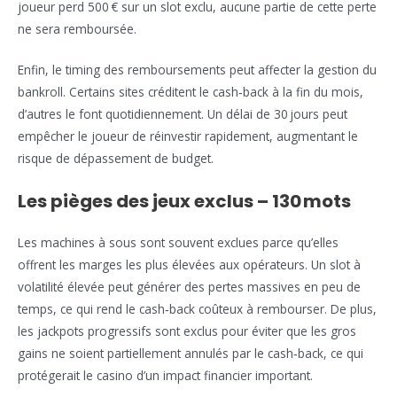
joueur perd 500 € sur un slot exclu, aucune partie de cette perte
ne sera remboursée.
Enfin, le timing des remboursements peut affecter la gestion du
bankroll. Certains sites créditent le cash‑back à la fin du mois,
d’autres le font quotidiennement. Un délai de 30 jours peut
empêcher le joueur de réinvestir rapidement, augmentant le
risque de dépassement de budget.
Les pièges des jeux exclus – 130 mots
Les machines à sous sont souvent exclues parce qu’elles
offrent les marges les plus élevées aux opérateurs. Un slot à
volatilité élevée peut générer des pertes massives en peu de
temps, ce qui rend le cash‑back coûteux à rembourser. De plus,
les jackpots progressifs sont exclus pour éviter que les gros
gains ne soient partiellement annulés par le cash‑back, ce qui
protégerait le casino d’un impact financier important.