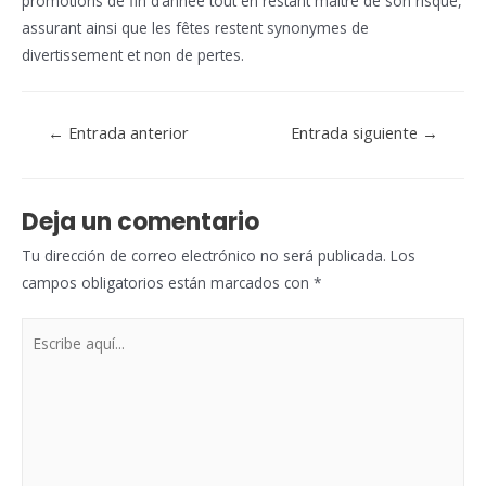
promotions de fin d’année tout en restant maître de son risque,
assurant ainsi que les fêtes restent synonymes de
divertissement et non de pertes.
Navegación
←
Entrada anterior
Entrada siguiente
→
de
entradas
Deja un comentario
Tu dirección de correo electrónico no será publicada.
Los
campos obligatorios están marcados con
*
Escribe
aquí...