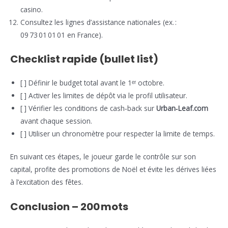
casino.
Consultez les lignes d’assistance nationales (ex. :
09 73 01 01 01 en France).
Checklist rapide (bullet list)
[ ] Définir le budget total avant le 1ᵉʳ octobre.
[ ] Activer les limites de dépôt via le profil utilisateur.
[ ] Vérifier les conditions de cash‑back sur
Urban‑Leaf.com
avant chaque session.
[ ] Utiliser un chronomètre pour respecter la limite de temps.
En suivant ces étapes, le joueur garde le contrôle sur son
capital, profite des promotions de Noël et évite les dérives liées
à l’excitation des fêtes.
Conclusion – 200 mots