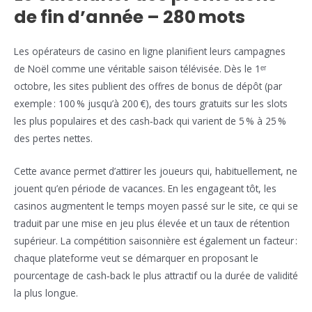
de fin d’année – 280 mots
Les opérateurs de casino en ligne planifient leurs campagnes
de Noël comme une véritable saison télévisée. Dès le 1ᵉʳ
octobre, les sites publient des offres de bonus de dépôt (par
exemple : 100 % jusqu’à 200 €), des tours gratuits sur les slots
les plus populaires et des cash‑back qui varient de 5 % à 25 %
des pertes nettes.
Cette avance permet d’attirer les joueurs qui, habituellement, ne
jouent qu’en période de vacances. En les engageant tôt, les
casinos augmentent le temps moyen passé sur le site, ce qui se
traduit par une mise en jeu plus élevée et un taux de rétention
supérieur. La compétition saisonnière est également un facteur :
chaque plateforme veut se démarquer en proposant le
pourcentage de cash‑back le plus attractif ou la durée de validité
la plus longue.