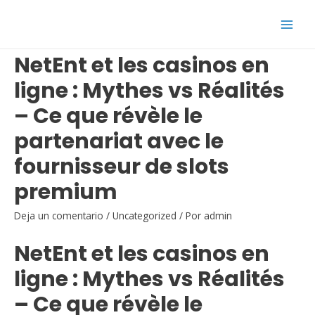
Ir
al
Main
contenido
NetEnt et les casinos en
Men
ligne : Mythes vs Réalités
– Ce que révèle le
partenariat avec le
fournisseur de slots
premium
Deja un comentario
/
Uncategorized
/ Por
admin
NetEnt et les casinos en
ligne : Mythes vs Réalités
– Ce que révèle le