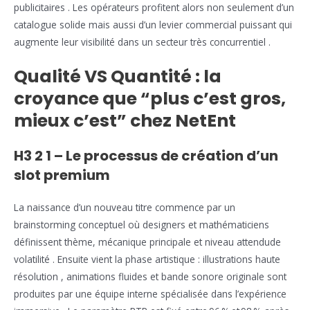
publicitaires . Les opérateurs profitent alors non seulement d’un
catalogue solide mais aussi d’un levier commercial puissant qui
augmente leur visibilité dans un secteur très concurrentiel .
Qualité VS Quantité : la
croyance que “plus c’est gros,
mieux c’est” chez NetEnt
H3 2 1 – Le processus de création d’un
slot premium
La naissance d’un nouveau titre commence par un
brainstorming conceptuel où designers et mathématiciens
définissent thème, mécanique principale et niveau attendude
volatilité . Ensuite vient la phase artistique : illustrations haute
résolution , animations fluides et bande sonore originale sont
produites par une équipe interne spécialisée dans l’expérience