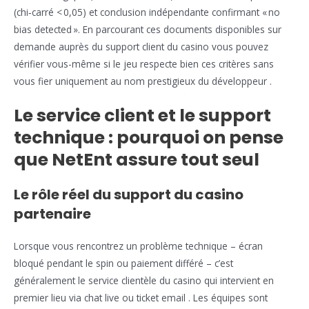
(chi‑carré < 0,05) et conclusion indépendante confirmant « no
bias detected ». En parcourant ces documents disponibles sur
demande auprès du support client du casino vous pouvez
vérifier vous-même si le jeu respecte bien ces critères sans
vous fier uniquement au nom prestigieux du développeur .
Le service client et le support
technique : pourquoi on pense
que NetEnt assure tout seul
Le rôle réel du support du casino
partenaire
Lorsque vous rencontrez un problème technique – écran
bloqué pendant le spin ou paiement différé – c’est
généralement le service clientèle du casino qui intervient en
premier lieu via chat live ou ticket email . Les équipes sont