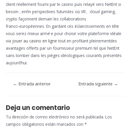
client réellement fourni par le casino puis relayé vers NetEnt si
besoin ; enfin perspectives futuristes où VR、cloud gaming、
crypto façonnent demain les collaborations
franco‑européennes​. En gardant ces éclaircissements en tête
vous serez mieux armé·e pour choisir votre plateforme idéale
via
jouer au casino en ligne
tout en profitant pleinementdes
avantages offerts par un fournisseur premium tel que NetEnt
sans tomber dans les pièges idéologiques courants présentés
aujourd’hui​.
Navegación
←
Entrada anterior
Entrada siguiente
→
de
entradas
Deja un comentario
Tu dirección de correo electrónico no será publicada.
Los
campos obligatorios están marcados con
*