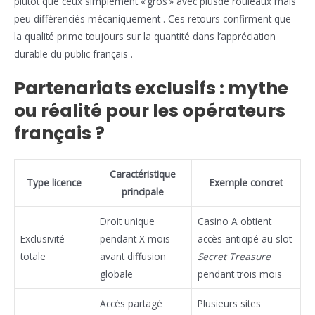
plutôt que ceux simplement « gros » avec plusde rouleaux mais
peu différenciés mécaniquement . Ces retours confirment que
la qualité prime toujours sur la quantité dans l’appréciation
durable du public français .
Partenariats exclusifs : mythe
ou réalité pour les opérateurs
français ?
Caractéristique
Type licence
Exemple concret
principale
Droit unique
Casino A obtient
Exclusivité
pendant X mois
accès anticipé au slot
totale
avant diffusion
Secret Treasure
globale
pendant trois mois
Accès partagé
Plusieurs sites