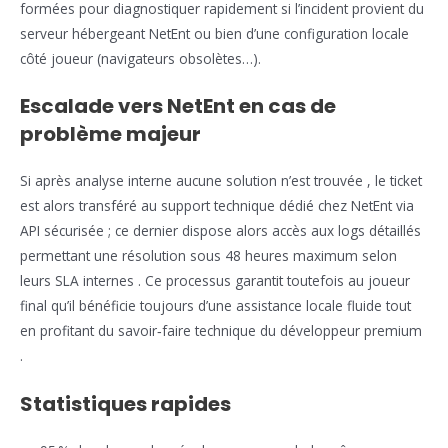
formées pour diagnostiquer rapidement si l’incident provient du
serveur hébergeant NetEnt ou bien d’une configuration locale
côté joueur (navigateurs obsolètes…).
Escalade vers NetEnt en cas de
problème majeur
Si après analyse interne aucune solution n’est trouvée , le ticket
est alors transféré au support technique dédié chez NetEnt via
API sécurisée ; ce dernier dispose alors accès aux logs détaillés
permettant une résolution sous 48 heures maximum selon
leurs SLA internes . Ce processus garantit toutefois au joueur
final qu’il bénéficie toujours d’une assistance locale fluide tout
en profitant du savoir‑faire technique du développeur premium
.
Statistiques rapides