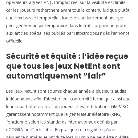
opérateurs agréés ANJ . L’impact réel sur la visibilité est limité
car les joueurs recherchent avant tout le contenu ludique plutôt
que l’exclusivité temporelle ; toutefois un lancement anticipé
peut générer un pic temporaire dans le trafic organique grâce
aux articles spécialisés publiés par Httpstroops.Fr dès l’annonce
officielle .
Sécurité et équité : l’idée reçue
que tous les jeux NetEnt sont
automatiquement “fair”
Les jeux NetEnt sont soumis chaque année à plusieurs audits
indépendants afin d’attester leur conformité technique ainsi que
leur impartialité vis-à-vis du joueur . Les certifications GMP/ISO
garantissent notamment que le générateur aléatoire (RNG)
fonctionne selon les standards internationaux définis par
eCOGRA ou iTech Labs . En pratique cela signifie qu’une
séquence numérique produite lors du spin ne peut être prédite