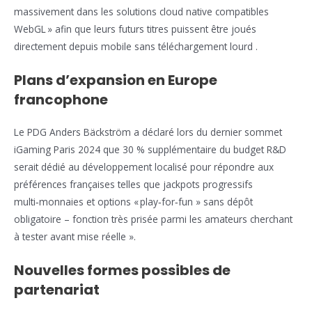
massivement dans les solutions cloud native compatibles
WebGL » afin que leurs futurs titres puissent être joués
directement depuis mobile sans téléchargement lourd .
Plans d’expansion en Europe
francophone
Le PDG Anders Bäckström a déclaré lors du dernier sommet
iGaming Paris 2024 que 30 % supplémentaire du budget R&D
serait dédié au développement localisé pour répondre aux
préférences françaises telles que jackpots progressifs
multi‑monnaies et options « play‑for‑fun » sans dépôt
obligatoire – fonction très prisée parmi les amateurs cherchant
à tester avant mise réelle ».
Nouvelles formes possibles de
partenariat