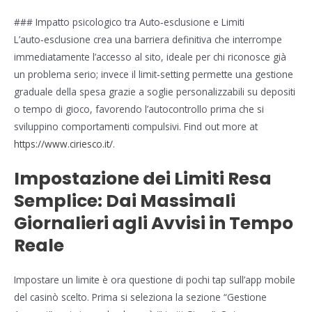
### Impatto psicologico tra Auto‑esclusione e Limiti
L’auto‑esclusione crea una barriera definitiva che interrompe
immediatamente l’accesso al sito, ideale per chi riconosce già
un problema serio; invece il limit‑setting permette una gestione
graduale della spesa grazie a soglie personalizzabili su depositi
o tempo di gioco, favorendo l’autocontrollo prima che si
sviluppino comportamenti compulsivi. Find out more at
https://www.ciriesco.it/
.
Impostazione dei Limiti Resa
Semplice: Dai Massimali
Giornalieri agli Avvisi in Tempo
Reale
Impostare un limite è ora questione di pochi tap sull’app mobile
del casinò scelto. Prima si seleziona la sezione “Gestione