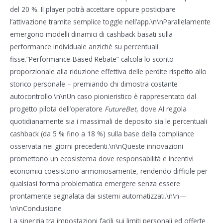
del 20 %. Il player potrà accettare oppure posticipare
l’attivazione tramite semplice toggle nell’app.\n\nParallelamente
emergono modelli dinamici di cashback basati sulla
performance individuale anziché su percentuali
fisse.“Performance‑Based Rebate” calcola lo sconto
proporzionale alla riduzione effettiva delle perdite rispetto allo
storico personale – premiando chi dimostra costante
autocontrollo.\n\nUn caso pionieristico è rappresentato dal
progetto pilota dell’operatore
FutureBet
, dove AI regola
quotidianamente sia i massimali de deposito sia le percentuali
cashback (da 5 % fino a 18 %) sulla base della compliance
osservata nei giorni precedenti.\n\nQueste innovazioni
promettono un ecosistema dove responsabilità e incentivi
economici coesistono armoniosamente, rendendo difficile per
qualsiasi forma problematica emergere senza essere
prontamente segnalata dai sistemi automatizzati.\n\n—
\n\nConclusione
La sinergia tra impostazioni facili sui limiti personali ed offerte