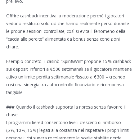
prelievo.
Offrire cashback incentiva la moderazione perché i giocatori
vedono restituito solo ciò che hanno realmente perso durante
le proprie sessioni controllate; così si evita il fenomeno della
“caccia alle perdite” alimentata da bonus senza condizioni
chiare.
Esempio concreto: il casinò “Spin&Win” propone 15 % cashback
sui depositi inferiori a € 500 settimanali se il giocatore mantiene
attivo un limite perdita settimanale fissato a € 300 – creando
così una sinergia tra autocontrollo finanziario e ricompensa
tangibile.
### Quando il cashback supporta la ripresa senza favorire il
chase
I programmi tiered consentono livelli crescenti di rimborso
(5 %, 10 %, 15 %) legati alla costanza nel rispettare i propri limiti
personali; chi supera regolarmente le soglie stabilite perde