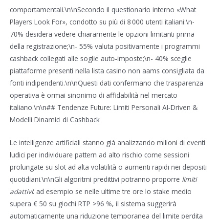
comportamentali.\n\nSecondo il questionario interno «What
Players Look For», condotto su più di 8 000 utenti italiani:\n-
70% desidera vedere chiaramente le opzioni limitanti prima
della registrazione;\n- 55% valuta positivamente i programmi
cashback collegati alle soglie auto‑imposte;\n- 40% sceglie
piattaforme presenti nella lista casino non aams consigliata da
fonti indipendenti.\n\nQuesti dati confermano che trasparenza
operativa è ormai sinonimo di affidabilità nel mercato
italiano.\n\n## Tendenze Future: Limiti Personali AI‑Driven &
Modelli Dinamici di Cashback
Le intelligenze artificiali stanno già analizzando milioni di eventi
ludici per individuare pattern ad alto rischio come sessioni
prolungate su slot ad alta volatilità o aumenti rapidi nei depositi
quotidiani.\n\nGli algoritmi predittivi potranno proporre
limiti
adattivi
: ad esempio se nelle ultime tre ore lo stake medio
supera € 50 su giochi RTP >96 %, il sistema suggerirà
automaticamente una riduzione temporanea del limite perdita