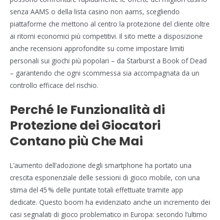
senza AAMS o della lista casino non aams, scegliendo
piattaforme che mettono al centro la protezione del cliente oltre
ai ritorni economici più competitivi. Il sito mette a disposizione
anche recensioni approfondite su come impostare limiti
personali sui giochi più popolari – da Starburst a Book of Dead
– garantendo che ogni scommessa sia accompagnata da un
controllo efficace del rischio.
Perché le Funzionalità di
Protezione dei Giocatori
Contano più Che Mai
L’aumento dell’adozione degli smartphone ha portato una
crescita esponenziale delle sessioni di gioco mobile, con una
stima del 45 % delle puntate totali effettuate tramite app
dedicate. Questo boom ha evidenziato anche un incremento dei
casi segnalati di gioco problematico in Europa: secondo l’ultimo