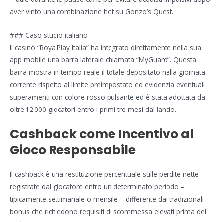
aver vinto una combinazione hot su Gonzo’s Quest.
### Caso studio italiano
Il casinò “RoyalPlay Italia” ha integrato direttamente nella sua
app mobile una barra laterale chiamata “MyGuard”. Questa
barra mostra in tempo reale il totale depositato nella giornata
corrente rispetto al limite preimpostato ed evidenzia eventuali
superamenti con colore rosso pulsante ed è stata adottata da
oltre 12 000 giocatori entro i primi tre mesi dal lancio.
Cashback come Incentivo al
Gioco Responsabile
Il cashback è una restituzione percentuale sulle perdite nette
registrate dal giocatore entro un determinato periodo –
tipicamente settimanale o mensile – differente dai tradizionali
bonus che richiedono requisiti di scommessa elevati prima del