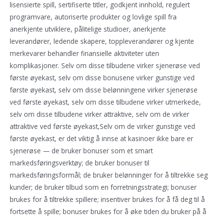
lisensierte spill, sertifiserte titler, godkjent innhold, regulert
programvare, autoriserte produkter og lovlige spill fra
anerkjente utviklere, pålitelige studioer, anerkjente
leverandører, ledende skapere, toppleverandører og kjente
merkevarer behandler finansielle aktiviteter uten
komplikasjoner. Selv om disse tilbudene virker sjenerøse ved
første øyekast, selv om disse bonusene virker gunstige ved
første øyekast, selv om disse belønningene virker sjenerøse
ved første øyekast, selv om disse tilbudene virker utmerkede,
selv om disse tilbudene virker attraktive, selv om de virker
attraktive ved første øyekast,Selv om de virker gunstige ved
første øyekast, er det viktig å innse at kasinoer ikke bare er
sjenerøse — de bruker bonuser som et smart
markedsføringsverktøy; de bruker bonuser til
markedsføringsformål; de bruker belønninger for å tiltrekke seg
kunder; de bruker tilbud som en forretningsstrategi; bonuser
brukes for å tiltrekke spillere; insentiver brukes for å få deg til å
fortsette å spille; bonuser brukes for å øke tiden du bruker på å