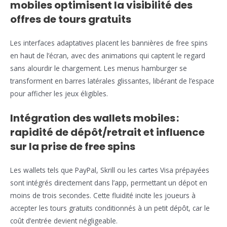
mobiles optimisent la visibilité des
offres de tours gratuits
Les interfaces adaptatives placent les bannières de free spins
en haut de l’écran, avec des animations qui captent le regard
sans alourdir le chargement. Les menus hamburger se
transforment en barres latérales glissantes, libérant de l’espace
pour afficher les jeux éligibles.
Intégration des wallets mobiles :
rapidité de dépôt/retrait et influence
sur la prise de free spins
Les wallets tels que PayPal, Skrill ou les cartes Visa prépayées
sont intégrés directement dans l’app, permettant un dépot en
moins de trois secondes. Cette fluidité incite les joueurs à
accepter les tours gratuits conditionnés à un petit dépôt, car le
coût d’entrée devient négligeable.