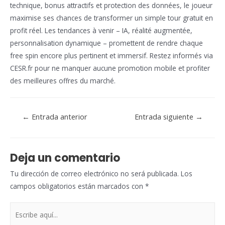
technique, bonus attractifs et protection des données, le joueur
maximise ses chances de transformer un simple tour gratuit en
profit réel. Les tendances à venir – IA, réalité augmentée,
personnalisation dynamique – promettent de rendre chaque
free spin encore plus pertinent et immersif. Restez informés via
CESR.fr pour ne manquer aucune promotion mobile et profiter
des meilleures offres du marché.
Navegación
←
Entrada anterior
Entrada siguiente
→
de
entradas
Deja un comentario
Tu dirección de correo electrónico no será publicada.
Los
campos obligatorios están marcados con
*
Escribe
aquí...