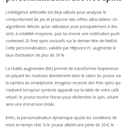
L’intelligence artificielle est déjà utilisée pour analyser le
comportement de jeu et proposer des offres ultra‑ciblées. Un
algorithme détecte qu’un utilisateur joue principalement à des
slots à volatilité moyenne, puis lui envoie une notification push
contenant 20 free spins exclusifs sur le dernier titre de NetEnt.
Cette personnalisation, validée par Httpscesr.Fr, augmente le
taux d’activation de plus de 30 %.
La réalité augmentée (RA) promet de transformer l’expérience
en plaçant les rouleaux directement dans le salon du joueur via
la caméra du smartphone. Imaginez recevoir des free spins qui
s’activent lorsqu’un symbole apparaît sur la table de votre café
virtuel ; le joueur touche l’écran pour déclencher le spin, créant
ainsi une immersion totale.
Enfin, la personnalisation dynamique ajuste les conditions de
mise en temps réel. Si le joueur atteint une perte de 20 €, le