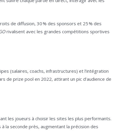
 suivre chaque partie en direct, interagir avec les
roits de diffusion, 30 % des sponsors et 25 % des
:GO
rivalisent avec les grandes compétitions sportives
es (salaires, coachs, infrastructures) et l’intégration
ars de prize pool en 2022, attirant un pic d’audience de
nt les joueurs à choisir les sites les plus performants.
 à la seconde près, augmentant la précision des