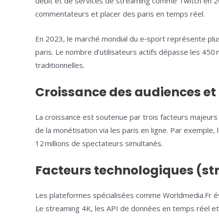
débit et de services de streaming comme Twitch en 2011
commentateurs et placer des paris en temps réel.
En 2023, le marché mondial du e‑sport représente plus
paris. Le nombre d’utilisateurs actifs dépasse les 450 
traditionnelles.
Croissance des audiences et
La croissance est soutenue par trois facteurs majeurs :
de la monétisation via les paris en ligne. Par exemple, 
12 millions de spectateurs simultanés.
Facteurs technologiques (st
Les plateformes spécialisées comme Worldmedia.Fr évalue
Le streaming 4K, les API de données en temps réel et 