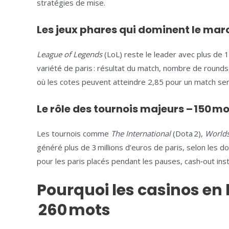
stratégies de mise.
Les jeux phares qui dominent le mar
League of Legends
(LoL) reste le leader avec plus de 1
variété de paris : résultat du match, nombre de round
où les cotes peuvent atteindre 2,85 pour un match ser
Le rôle des tournois majeurs – 150 m
Les tournois comme
The International
(Dota 2),
World
généré plus de 3 millions d’euros de paris, selon les
pour les paris placés pendant les pauses, cash‑out in
Pourquoi les casinos en l
260 mots