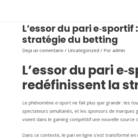
Ir
al
contenido
L’essor du pari e‑sportif
stratégie du betting
Deja un comentario
/
Uncategorized
/ Por
admin
L’essor du pari e‑s
redéfinissent la st
Le phénomène e‑sport ne fait plus que grandir : les to
spectateurs simultanés, et les sponsors de marques gran
voient dans le gaming compétitif une nouvelle source de
Dans ce contexte, le pari en ligne s’est transformé en 