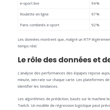
e‑sport live
94 %
Roulette en ligne
97 %
Paris combinés e‑sport
92 %
Les données montrent que, malgré un RTP légèrement inf
temps réel.
Le rôle des données et de
L’analyse des performances des équipes repose aujour
minute, win‑rate sur chaque carte. Les plateformes de c
identifier les tendances.
Les algorithmes de prédiction, basés sur le machine 
Twitch. Un modèle de régression logistique peut prévoi