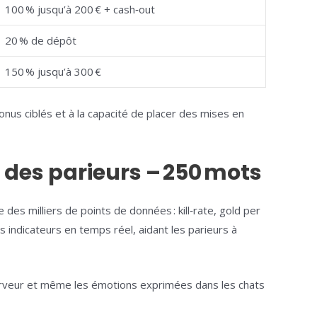
100 % jusqu’à 200 € + cash‑out
20 % de dépôt
150 % jusqu’à 300 €
onus ciblés et à la capacité de placer des mises en
n des parieurs – 250 mots
 milliers de points de données : kill‑rate, gold per
s indicateurs en temps réel, aidant les parieurs à
serveur et même les émotions exprimées dans les chats