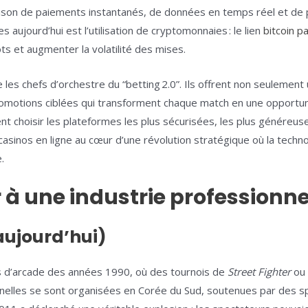
aison de paiements instantanés, de données en temps réel et de
s aujourd’hui est l’utilisation de cryptomonnaies : le lien
bitcoin pa
ôts et augmenter la volatilité des mises.
es chefs d’orchestre du “betting 2.0”. Ils offrent non seulement 
promotions ciblées qui transforment chaque match en une opportun
 choisir les plateformes les plus sécurisées, les plus généreu
sinos en ligne au cœur d’une révolution stratégique où la techno
.
r à une industrie professionn
aujourd’hui)
es d’arcade des années 1990, où des tournois de
Street Fighter
ou
ionnelles se sont organisées en Corée du Sud, soutenues par des