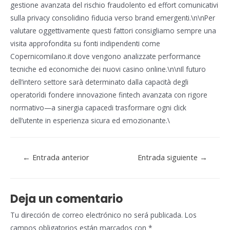
gestione avanzata del rischio fraudolento ed effort comunicativi
sulla privacy consolidino fiducia verso brand emergenti.\n\nPer
valutare oggettivamente questi fattori consigliamo sempre una
visita approfondita su fonti indipendenti come
Copernicomilano.it dove vengono analizzate performance
tecniche ed economiche dei nuovi casino online.\n\nIl futuro
dell’intero settore sarà determinato dalla capacità degli
operatorìdi fondere innovazione fintech avanzata con rigore
normativo—a sinergia capace­di trasformare ogni click
dell’utente in esperienza sicura ed emozionante.\
Navegación
←
Entrada anterior
Entrada siguiente
→
de
entradas
Deja un comentario
Tu dirección de correo electrónico no será publicada.
Los
campos obligatorios están marcados con
*