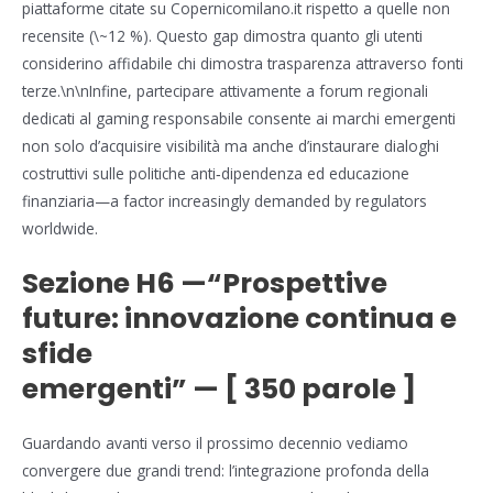
piattaforme citate su Copernicomilano.it rispetto a quelle non
recensite (\~12 %). Questo gap dimostra quanto gli utenti
considerino affidabile chi dimostra trasparenza attraverso fonti
terze.\n\nInfine, partecipare attivamente a forum regionali
dedicati al gaming responsabile consente ai marchi emergenti
non solo d’acquisire visibilità ma anche d’instaurare dialoghi
costruttivi sulle politiche anti‐dipendenza ed educazione
finanziaria—a factor increasingly demanded by regulators
worldwide.
Sezione H6​ —​“Prospettive
future: innovazione continua e
sfide
emergenti” — [ 350 parole ]
Guardando avanti verso il prossimo decennio vediamo
convergere due grandi trend: l’integrazione profonda della