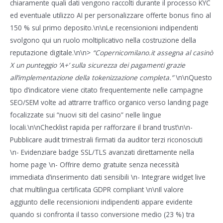
chiaramente quali dati vengono raccolti durante il processo KYC
ed eventuale utilizzo AI per personalizzare offerte bonus fino al
150 % sul primo deposito.\n\nLe recensionioni indipendenti
svolgono qui un ruolo moltiplicativo nella costruzione della
reputazione digitale.\n\n>
“Copernicomilano.it assegna al casinò
X un punteggio ‘A+’ sulla sicurezza dei pagamenti grazie
all’implementazione della tokenizzazione completa.”
\n\nQuesto
tipo d’indicatore viene citato frequentemente nelle campagne
SEO/SEM volte ad attrarre traffico organico verso landing page
focalizzate sui “nuovi siti de​l​ casino” nelle lingue
locali.\n\nChecklist rapida per rafforzare il brand trust\n\n-
Pubblicare audit trimestrali firmati da auditor terzi riconosciuti
\n- Evidenziare badge SSL/TLS avanzati direttamente nella
home page \n- Offrire demo gratuite senza necessità
immediata d’inserimento dati sensibili \n- Integrare widget live
chat multilingua certificata GDPR compliant \n\nIl valore
aggiunto delle recensionioni indipendenti appare evidente
quando si confronta il tasso conversione medio (23 %) tra