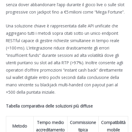
senza dover abbandonare l’app durante il gioco live o sulle slot
progressive con jackpot fino a €5 milioni come “Mega Fortune”.
Una soluzione chiave è rappresentata dalle API unificate che
aggregano tutti i metodi sopra citati sotto un unico endpoint
RESTful capace di gestire richieste simultanee in tempo reale
(<100 ms). L’integrazione riduce drasticamente gli errori
“insufficient funds” durante sessioni ad alta volatilità dove gli
utenti puntano su slot ad alta RTP (>97%). Inoltre consente agli
operatori d’offrire promozioni “instant cash back” direttamente
sul wallet digitale entro pochi secondi dalla conclusione della
mano vincente su blackjack multi‑handed con payout pari al
×500 della puntata iniziale.
Tabella comparativa delle soluzioni più diffuse
Tempo medio
Commissione
Compatibilità
Metodo
accreditamento
tipica
mobile