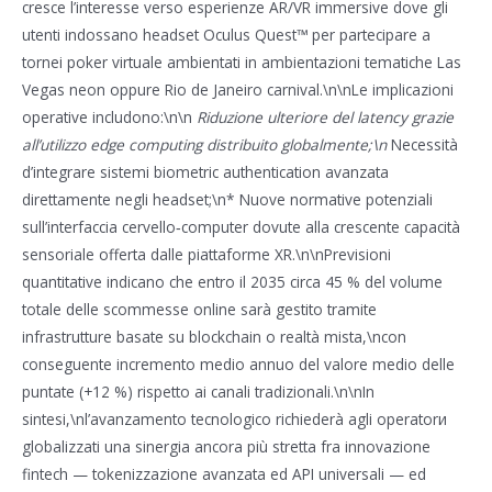
cresce l’interesse verso esperienze AR/VR immersive dove gli
utenti indossano headset Oculus Quest™ per partecipare a
tornei poker virtuale ambientati in ambientazioni tematiche Las
Vegas neon oppure Rio de Janeiro carnival.\n\nLe implicazioni
operative includono:\n\n
Riduzione ulteriore del latency grazie
all’utilizzo edge computing distribuito globalmente;\n
Necessità
d’integrare sistemi biometric authentication avanzata
direttamente negli headset;\n* Nuove normative potenziali
sull’interfaccia cervello‐computer dovute alla crescente capacità
sensoriale offerta dalle piattaforme XR.\n\nPrevisioni
quantitative indicano che entro il 2035 circa 45 % del volume
totale delle scommesse online sarà gestito tramite
infrastrutture basate su blockchain o realtà mista,\ncon
conseguente incremento medio annuo del valore medio delle
puntate (+12 %) rispetto ai canali tradizionali.\n\nIn
sintesi,\nl’avanzamento tecnologico richiederà agli operatorи
globalizzati una sinergia ancora più stretta fra innovazione
fintech — tokenizzazione avanzata ed API universali — ed