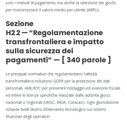
solo i metodi di pagamento ma anche la selezione dei giochi
per massimizzare il valore medio per utente (ARPU).
Sezione
H2 2 — “Regolamentazione
transfrontaliera e impatto
sulla sicurezza dei
pagamenti” — [ 340 parole ]
Le principali normative che regolamentano l’attività
transfrontaliera includono GDPR per la protezione dei dati
personali, AML/KYC per prevenire riciclaggio ed evasione fiscale
ed infine le licenze specifiche rilasciate dalle autorità gioco
nazionali o regionali (UKGC, MGA, Curacao). Ogni giurisdizione
richiede livelli diversi d’intervento tecnologico sui sistemi
finanziari degli operatori.