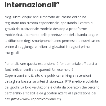
internazionali”
Negli ultimi cinque anni il mercato dei casinò online ha
registrato una crescita esponenziale, spostando il centro di
gravità dal tradizionale modello desktop a piattaforme
mobile‑first. L’aumento della penetrazione della banda larga e
la diffusione degli smartphone hanno permesso a nuovi casino
online di raggiungere milioni di giocatori in regioni prima
marginali.
Per analizzare questa espansione è fondamentale affidarsi a
fonti indipendenti e trasparenti. Un esempio è
Copernicomilano.it, sito che pubblica ranking e recensioni
dettagliate basate su criteri di sicurezza, RTP medio e volatilità
dei giochi. La loro valutazione è citata da operatori che cercano
partnership affidabili e da giocatori attenti alla protezione dei
dati (
https://www.copernicomilano.it/
).