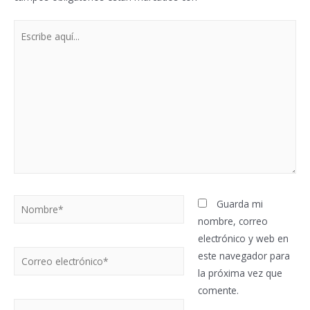
Escribe
aquí...
Nombre*
Guarda mi
nombre, correo
electrónico y web en
Correo
este navegador para
electrónico*
la próxima vez que
comente.
Web