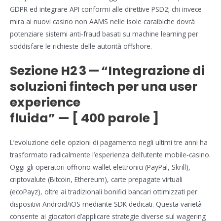
GDPR ed integrare API conformi alle direttive PSD2; chi invece
mira ai nuovi casino non AAMS nelle isole caraibiche dovrà
potenziare sistemi anti‑fraud basati su machine learning per
soddisfare le richieste delle autorità offshore.
Sezione H2 3 — “Integrazione di
soluzioni fintech per una user
experience
fluida” — [ 400 parole ]
L’evoluzione delle opzioni di pagamento negli ultimi tre anni ha
trasformato radicalmente l’esperienza dell’utente mobile‑casino.
Oggi gli operatori offrono wallet elettronici (PayPal, Skrill),
criptovalute (Bitcoin, Ethereum), carte prepagate virtuali
(ecoPayz), oltre ai tradizionali bonifici bancari ottimizzati per
dispositivi Android/iOS mediante SDK dedicati. Questa varietà
consente ai giocatori d’applicare strategie diverse sul wagering