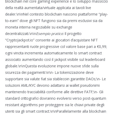
blockchain nel core gaming experience e lo sviluppo massiccio
della realtà aumentata/virtuale applicata ai tavoli live
dealer.\n\nNel contesto blockchain nascono piattaforme “play‐
to‐earn” dove gli NFT fungono sia da premi esclusivi sia da
moneta interna negoziabile su exchange
decentralizzati.\n\n
Esempio pratico
: Il progetto
“CryptoJackpot.io” consente ai giocatori d’acquistare NFT
rappresentanti ruote progressive col valore base pari a €0,99;
ogni vincita incrementa automaticamente lo smart contract
associato aumentando così il jackpot visibile sul leaderboard
globale.\n\nQuesta evoluzione impone nuove sfide sulla
sicurezza dei pagamenti:\n\n- La tokenizzazione deve
supportare sia valute fiat sia stablecoin garantite DAOs;\n- Le
soluzioni AML/KYC devono adattarsi ai wallet pseudonimi
mantenendo tracciabilità conforme alle direttive FATF;\n- Gli
standard crittografici dovranno evolversi verso post‑quantum
resistant algorithms per proteggere sia le chiavi private degli
utenti sia gli smart contract.\n\nParallelamente alla blockchain