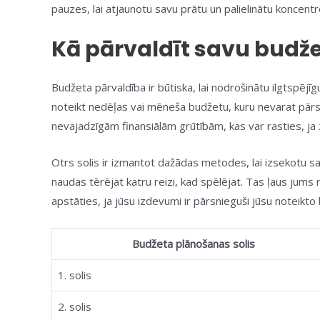
pauzes, lai atjaunotu savu prātu un palielinātu koncen
Kā pārvaldīt savu budže
Budžeta pārvaldība ir būtiska, lai nodrošinātu ilgtspējī
noteikt nedēļas vai mēneša budžetu, kuru nevarat pārsn
nevajadzīgām finansiālām grūtībām, kas var rasties, ja 
Otrs solis ir izmantot dažādas metodes, lai izsekotu sa
naudas tērējat katru reizi, kad spēlējat. Tas ļaus jums
apstāties, ja jūsu izdevumi ir pārsnieguši jūsu noteikto
Budžeta plānošanas solis
1. solis
2. solis