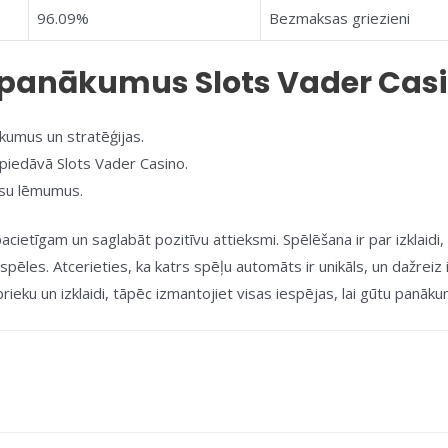
96.09%
Bezmaksas griezieni
tu panākumus Slots Vader Cas
ikumus un stratēģijas.
 piedāvā Slots Vader Casino.
ūsu lēmumus.
ietīgam un saglabāt pozitīvu attieksmi. Spēlēšana ir par izklaidi, u
spēles. Atcerieties, ka katrs spēļu automāts ir unikāls, un dažreiz i
prieku un izklaidi, tāpēc izmantojiet visas iespējas, lai gūtu panāk