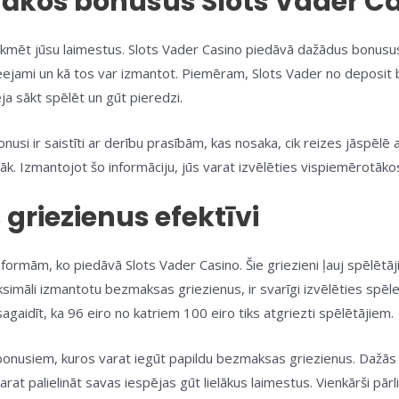
īgākos bonusus Slots Vader C
tekmēt jūsu laimestus. Slots Vader Casino piedāvā dažādus bonusus
ieejami un kā tos var izmantot. Piemēram, Slots Vader no deposit
ēja sākt spēlēt un gūt pieredzi.
nusi ir saistīti ar derību prasībām, kas nosaka, cik reizes jāspēlē 
āk. Izmantojot šo informāciju, jūs varat izvēlēties vispiemērotāk
riezienus efektīvi
ormām, ko piedāvā Slots Vader Casino. Šie griezieni ļauj spēlētā
aksimāli izmantotu bezmaksas griezienus, ir svarīgi izvēlēties spē
gaidīt, ka 96 eiro no katriem 100 eiro tiks atgriezti spēlētājiem.
bonusiem, kuros varat iegūt papildu bezmaksas griezienus. Dažās s
arat palielināt savas iespējas gūt lielākus laimestus. Vienkārši pā