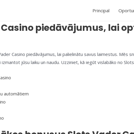
Principal
Oportu
 Casino piedāvājumus, lai op
s Vader Casino piedāvājumus, lai palielinātu savus laimestus. Mē
 izmantot jūsu laiku un naudu. Uzziniet, kā iegūt vislabāko no Sl
Casino
pēļu automātiem
ino
o
no