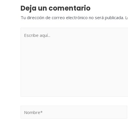
Deja un comentario
Tu dirección de correo electrónico no será publicada.
L
Escribe
aquí...
Nombre*