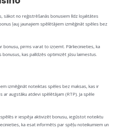
asino
, sākot no reģistrēšanās bonusiem līdz lojalitātes
 bonus ļauj jaunajiem spēlētājiem izmēģināt spēles bez
ar bonusu, pirms varat to izņemt. Pārliecinieties, ka
os bonusus, kas palīdzēs optimizēt jūsu laimestus.
jiem izmēģināt noteiktas spēles bez maksas, kas ir
les ar augstāku atdevi spēlētājam (RTP). Ja spēle
pēlēs ir iespēja aktivizēt bonusu, iegūstot noteiktu
rliecinieties, ka esat informēts par spēļu noteikumiem un