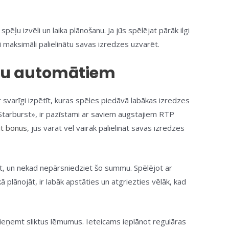
ēļu izvēli un laika plānošanu. Ja jūs spēlējat pārāk ilgi
ai maksimāli palielinātu savas izredzes uzvarēt.
pēļu automātiem
r svarīgi izpētīt, kuras spēles piedāvā labākas izredzes
tarburst», ir pazīstami ar saviem augstajiem RTP
it bonus
, jūs varat vēl vairāk palielināt savas izredzes
dēt, un nekad nepārsniedziet šo summu. Spēlējot ar
 plānojāt, ir labāk apstāties un atgriezties vēlāk, kad
 pieņemt sliktus lēmumus. Ieteicams ieplānot regulāras