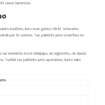
zēt savus laimestus.
no
 skaidru budžetu, kuru esat gatavs tērēt. Ieteicams
airāk par šo summu. Tas palīdzēs jums izvairīties no
i vienkāršu Excel izklājlapu, lai reģistrētu, cik daudz
. Turklāt tas palīdzēs jums apzināties, kad ir laiks
jums