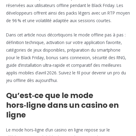
réservées aux utilisateurs offline pendant le Black Friday. Les
développeurs offrent ainsi des packs légers avec un RTP moyen
de 96 % et une volatilité adaptée aux sessions courtes.
Dans cet article nous décortiquons le mode offline pas à pas :
définition technique, activation sur votre application favorite,
catégories de jeux disponibles, préparation du smartphone
pour le Black Friday, bonus sans connexion, sécurité des RNG,
guide d’installation ultra‑rapide et comparatif des meilleures
applis mobiles d’avril 2026. Suivez le fil pour devenir un pro du
jeu offline dès aujourd’hui.
Qu’est‑ce que le mode
hors‑ligne dans un casino en
ligne
Le mode hors‑ligne d’un casino en ligne repose sur le