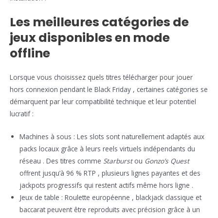
Les meilleures catégories de
jeux disponibles en mode
offline
Lorsque vous choisissez quels titres télécharger pour jouer
hors connexion pendant le Black Friday , certaines catégories se
démarquent par leur compatibilité technique et leur potentiel
lucratif :
Machines à sous : Les slots sont naturellement adaptés aux
packs locaux grâce à leurs reels virtuels indépendants du
réseau . Des titres comme
Starburst
ou
Gonzo’s Quest
offrent jusqu’à 96 % RTP , plusieurs lignes payantes et des
jackpots progressifs qui restent actifs même hors ligne .
Jeux de table : Roulette européenne , blackjack classique et
baccarat peuvent être reproduits avec précision grâce à un