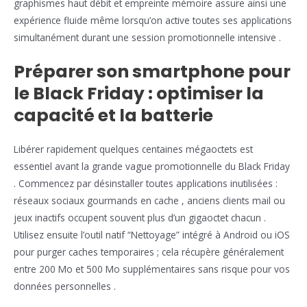
graphismes haut débit et empreinte mémoire assure ainsi une
expérience fluide même lorsqu’on active toutes ses applications
simultanément durant une session promotionnelle intensive .
Préparer son smartphone pour
le Black Friday : optimiser la
capacité et la batterie
Libérer rapidement quelques centaines mégaoctets est
essentiel avant la grande vague promotionnelle du Black Friday
. Commencez par désinstaller toutes applications inutilisées :
réseaux sociaux gourmands en cache , anciens clients mail ou
jeux inactifs occupent souvent plus d’un gigaoctet chacun .
Utilisez ensuite l’outil natif “Nettoyage” intégré à Android ou iOS
pour purger caches temporaires ; cela récupère généralement
entre 200 Mo et 500 Mo supplémentaires sans risque pour vos
données personnelles .