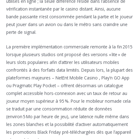
utilisés en ligne ; la seule différence réside dans l’absence de
vérification instantanée par le casino distant. Ainsi, aucune
bande passante n’est consommée pendant la partie et le joueur
peut jouer dans un avion ou dans le métro sans craindre une
perte de signal.
La première implémentation commerciale remonte à la fin 2015
lorsque plusieurs studios ont proposé des versions « lite » de
leurs slots populaires afin d’attirer les utilisateurs mobiles
confrontés à des forfaits data limités. Depuis lors, la plupart des
plateformes majeures – NetEnt Mobile Casino , Play’n GO App
ou Pragmatic Play Pocket – offrent désormais un catalogue
complet accessible hors‑connexion avec un taux de retour au
joueur moyen supérieur à 95 %. Pour le mobileur nomade cela
se traduit par une consommation réduite de données
(environ 5 Mo par heure de jeu), une latence nulle même dans
les zones blanches et la possibilité d’activer automatiquement
les promotions Black Friday pré‑téléchargées dès que l’appareil