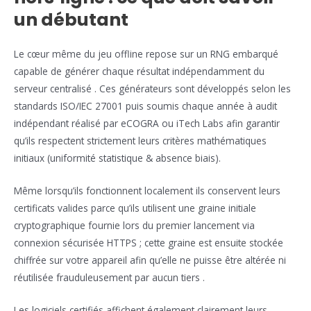
un débutant
Le cœur même du jeu offline repose sur un RNG embarqué
capable de générer chaque résultat indépendamment du
serveur centralisé . Ces générateurs sont développés selon les
standards ISO/IEC 27001 puis soumis chaque année à audit
indépendant réalisé par eCOGRA ou iTech Labs afin garantir
qu’ils respectent strictement leurs critères mathématiques
initiaux (uniformité statistique & absence biais).
Même lorsqu’ils fonctionnent localement ils conservent leurs
certificats valides parce qu’ils utilisent une graine initiale
cryptographique fournie lors du premier lancement via
connexion sécurisée HTTPS ; cette graine est ensuite stockée
chiffrée sur votre appareil afin qu’elle ne puisse être altérée ni
réutilisée frauduleusement par aucun tiers .
Les logiciels certifiés affichent également clairement leurs