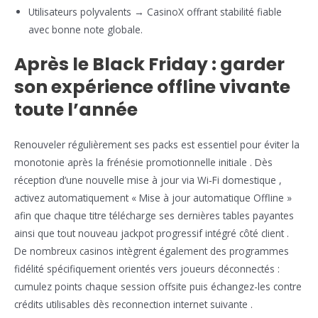
Utilisateurs polyvalents → CasinoX offrant stabilité fiable
avec bonne note globale.
Après le Black Friday : garder
son expérience offline vivante
toute l’année
Renouveler régulièrement ses packs est essentiel pour éviter la
monotonie après la frénésie promotionnelle initiale . Dès
réception d’une nouvelle mise à jour via Wi‑Fi domestique ,
activez automatiquement « Mise à jour automatique Offline »
afin que chaque titre télécharge ses dernières tables payantes
ainsi que tout nouveau jackpot progressif intégré côté client .
De nombreux casinos intègrent également des programmes
fidélité spécifiquement orientés vers joueurs déconnectés :
cumulez points chaque session offsite puis échangez-les contre
crédits utilisables dès reconnection internet suivante .