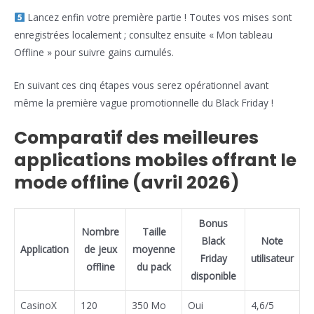
Lancez enfin votre première partie ! Toutes vos mises sont
enregistrées localement ; consultez ensuite « Mon tableau
Offline » pour suivre gains cumulés.
En suivant ces cinq étapes vous serez opérationnel avant
même la première vague promotionnelle du Black Friday !
Comparatif des meilleures
applications mobiles offrant le
mode offline (avril 2026)
Bonus
Nombre
Taille
Black
Note
Application
de jeux
moyenne
Friday
utilisateur
offline
du pack
disponible
CasinoX
120
350 Mo
Oui
4,6/5