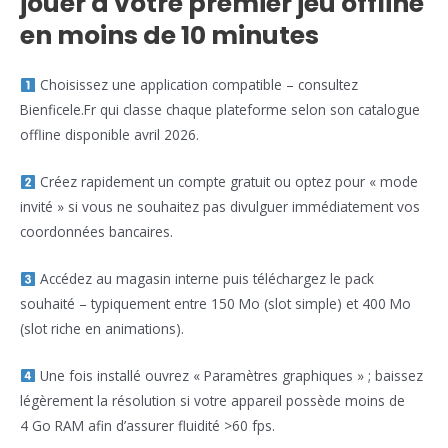
jouer à votre premier jeu offline
en moins de 10 minutes
Choisissez une application compatible – consultez
Bienficele.Fr qui classe chaque plateforme selon son catalogue
offline disponible avril 2026.
Créez rapidement un compte gratuit ou optez pour « mode
invité » si vous ne souhaitez pas divulguer immédiatement vos
coordonnées bancaires.
Accédez au magasin interne puis téléchargez le pack
souhaité – typiquement entre 150 Mo (slot simple) et 400 Mo
(slot riche en animations).
Une fois installé ouvrez « Paramètres graphiques » ; baissez
légèrement la résolution si votre appareil possède moins de
4 Go RAM afin d’assurer fluidité >60 fps.