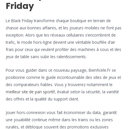
Friday
Le Black Friday transforme chaque boutique en terrain de
chasse aux bonnes affaires, et les joueurs mobiles ne font pas
exception. Alors que les réseaux cellulaires s’encombrent de
trafic, le mode hors‑ligne devient une véritable bouffée d’air
frais pour ceux qui veulent profiter des machines à sous et des
jeux de table sans subir les ralentissements.
Pour vous guider dans ce nouveau paysage, Bienficele.Fr se
positionne comme le guide incontournable des sites de jeux et
des comparateurs fiables. Vous y trouverez notamment le
meilleur site de pari sportif
, évalué selon la sécurité, la variété
des offres et la qualité du support client.
Jouer hors‑connexion vous fait économiser du data, garantit
une jouabilité continue même dans les trains ou les zones
rurales, et débloque souvent des promotions exclusives