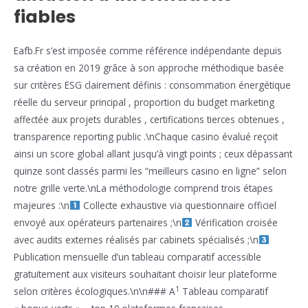
fiables
Eafb.Fr s’est imposée comme référence indépendante depuis
sa création en 2019 grâce à son approche méthodique basée
sur critères ESG clairement définis : consommation énergétique
réelle du serveur principal , proportion du budget marketing
affectée aux projets durables , certifications tierces obtenues ,
transparence reporting public .\nChaque casino évalué reçoit
ainsi un score global allant jusqu’à vingt points ; ceux dépassant
quinze sont classés parmi les “meilleurs casino en ligne” selon
notre grille verte.\nLa méthodologie comprend trois étapes
majeures :\n
Collecte exhaustive via questionnaire officiel
envoyé aux opérateurs partenaires ;\n
Vérification croisée
avec audits externes réalisés par cabinets spécialisés ;\n
Publication mensuelle d’un tableau comparatif accessible
gratuitement aux visiteurs souhaitant choisir leur plateforme
1
selon critères écologiques.\n\n### A
Tableau comparatif