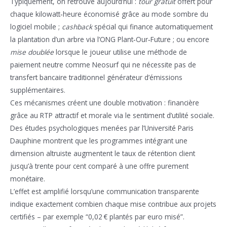
Typiquement, on retrouve aujourd’hui :
tour gratuit
offert pour
chaque kilowatt‑heure économisé grâce au mode sombre du
logiciel mobile ;
cashback
spécial qui finance automatiquement
la plantation d’un arbre via l’ONG Plant‑Our‑Future ; ou encore
mise doublée
lorsque le joueur utilise une méthode de
paiement neutre comme Neosurf qui ne nécessite pas de
transfert bancaire traditionnel générateur d’émissions
supplémentaires.
Ces mécanismes créent une double motivation : financière
grâce au RTP attractif et morale via le sentiment d’utilité sociale.
Des études psychologiques menées par l’Université Paris
Dauphine montrent que les programmes intégrant une
dimension altruiste augmentent le taux de rétention client
jusqu’à trente pour cent comparé à une offre purement
monétaire.
L’effet est amplifié lorsqu’une communication transparente
indique exactement combien chaque mise contribue aux projets
certifiés – par exemple “0,02 € plantés par euro misé”.