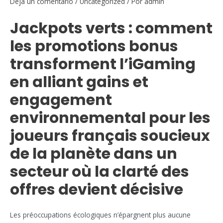
Deja un comentario
/
Uncategorized
/ Por
admin
Jackpots verts : comment
les promotions bonus
transforment l’iGaming
en alliant gains et
engagement
environnemental pour les
joueurs français soucieux
de la planète dans un
secteur où la clarté des
offres devient décisive
Les préoccupations écologiques n’épargnent plus aucune