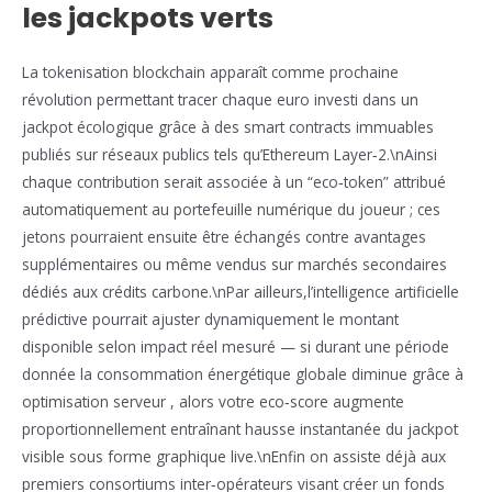
les jackpots verts
La tokenisation blockchain apparaît comme prochaine
révolution permettant tracer chaque euro investi dans un
jackpot écologique grâce à des smart contracts immuables
publiés sur réseaux publics tels qu’Ethereum Layer‑2.\nAinsi
chaque contribution serait associée à un “eco‑token” attribué
automatiquement au portefeuille numérique du joueur ; ces
jetons pourraient ensuite être échangés contre avantages
supplémentaires ou même vendus sur marchés secondaires
dédiés aux crédits carbone.\nPar ailleurs,l’intelligence artificielle
prédictive pourrait ajuster dynamiquement le montant
disponible selon impact réel mesuré — si durant une période
donnée la consommation énergétique globale diminue grâce à
optimisation serveur , alors votre eco‑score augmente
proportionnellement entraînant hausse instantanée du jackpot
visible sous forme graphique live.\nEnfin on assiste déjà aux
premiers consortiums inter‑opérateurs visant créer un fonds