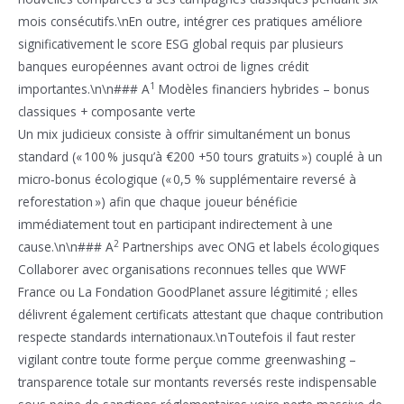
mois consécutifs.\nEn outre, intégrer ces pratiques améliore
significativement le score ESG global requis par plusieurs
banques européennes avant octroi de lignes crédit
1
importantes.\n\n### A
Modèles financiers hybrides – bonus
classiques + composante verte
Un mix judicieux consiste à offrir simultanément un bonus
standard (« 100 % jusqu’à €200 +50 tours gratuits ») couplé à un
micro‑bonus écologique (« 0,5 % supplémentaire reversé à
reforestation ») afin que chaque joueur bénéficie
immédiatement tout en participant indirectement à une
2
cause.\n\n### A
Partnerships avec ONG et labels écologiques
Collaborer avec organisations reconnues telles que WWF
France ou La Fondation GoodPlanet assure légitimité ; elles
délivrent également certificats attestant que chaque contribution
respecte standards internationaux.\nToutefois il faut rester
vigilant contre toute forme perçue comme greenwashing –
transparence totale sur montants reversés reste indispensable