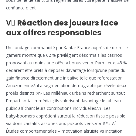
sous peine de sanctions réglementaires voire perte massive de
confiance client.
V️⃣ Réaction des joueurs face
aux offres responsables
Un sondage commandité par Kantar France auprès de dix mille
gamers montre que 62 % privilégient désormais les casinos
proposant au moins une offre « bonus vert ». Parmi eux, 48 %
déclarent être prêts à déposer davantage lorsqu’une partie du
gain finance directement une initiative telle que reforestation
Amazonienne.\nLa segmentation démographique révèle deux
profils distincts :\n- Les milléniaux urbains recherchent surtout
l’impact social immédiat ; ils valorisent davantage le tableau
public affichant leurs contributions individuelles.\n- Les
baby‑boomers apprécient surtout la réduction fiscale possible
1
via dons caritatifs associés aux jackpots verts.\n\n### A
Études comportementales – motivation altruiste vs incitation