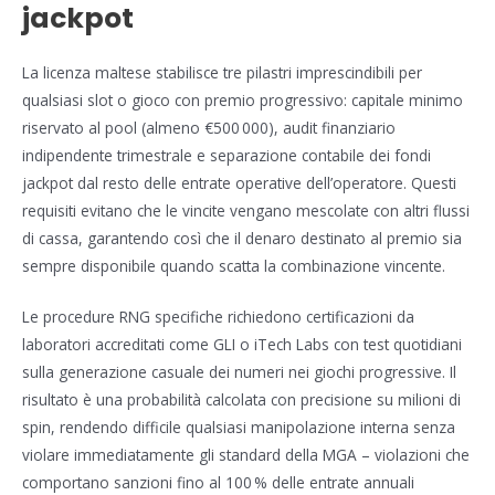
jackpot
La licenza maltese stabilisce tre pilastri imprescindibili per
qualsiasi slot o gioco con premio progressivo: capitale minimo
riservato al pool (almeno €500 000), audit finanziario
indipendente trimestrale e separazione contabile dei fondi
jackpot dal resto delle entrate operative dell’operatore. Questi
requisiti evitano che le vincite vengano mescolate con altri flussi
di cassa, garantendo così che il denaro destinato al premio sia
sempre disponibile quando scatta la combinazione vincente.
Le procedure RNG specifiche richiedono certificazioni da
laboratori accreditati come GLI o iTech Labs con test quotidiani
sulla generazione casuale dei numeri nei giochi progressive. Il
risultato è una probabilità calcolata con precisione su milioni di
spin, rendendo difficile qualsiasi manipolazione interna senza
violare immediatamente gli standard della MGA – violazioni che
comportano sanzioni fino al 100 % delle entrate annuali