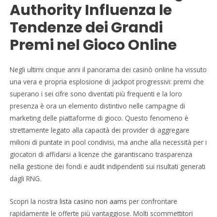
Authority Influenza le
Tendenze dei Grandi
Premi nel Gioco Online
Negli ultimi cinque anni il panorama dei casinò online ha vissuto
una vera e propria esplosione di jackpot progressivi: premi che
superano i sei cifre sono diventati più frequenti e la loro
presenza è ora un elemento distintivo nelle campagne di
marketing delle piattaforme di gioco. Questo fenomeno è
strettamente legato alla capacità dei provider di aggregare
milioni di puntate in pool condivisi, ma anche alla necessità per i
giocatori di affidarsi a licenze che garantiscano trasparenza
nella gestione dei fondi e audit indipendenti sui risultati generati
dagli RNG.
Scopri la nostra
lista casino non aams
per confrontare
rapidamente le offerte più vantaggiose. Molti scommettitori