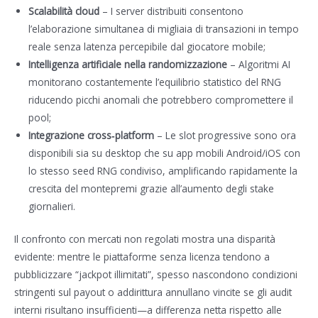
Scalabilità cloud
– I server distribuiti consentono
l’elaborazione simultanea di migliaia di transazioni in tempo
reale senza latenza percepibile dal giocatore mobile;
Intelligenza artificiale nella randomizzazione
– Algoritmi AI
monitorano costantemente l’equilibrio statistico del RNG
riducendo picchi anomali che potrebbero compromettere il
pool;
Integrazione cross‑platform
– Le slot progressive sono ora
disponibili sia su desktop che su app mobili Android/iOS con
lo stesso seed RNG condiviso, amplificando rapidamente la
crescita del montepremi grazie all’aumento degli stake
giornalieri.
Il confronto con mercati non regolati mostra una disparità
evidente: mentre le piattaforme senza licenza tendono a
pubblicizzare “jackpot illimitati”, spesso nascondono condizioni
stringenti sul payout o addirittura annullano vincite se gli audit
interni risultano insufficienti—a differenza netta rispetto alle