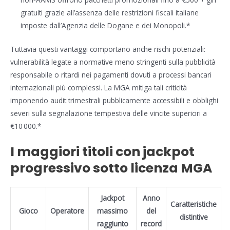
gratuiti grazie all’assenza delle restrizioni fiscali italiane
imposte dall’Agenzia delle Dogane e dei Monopoli.*
Tuttavia questi vantaggi comportano anche rischi potenziali:
vulnerabilità legate a normative meno stringenti sulla pubblicità
responsabile o ritardi nei pagamenti dovuti a processi bancari
internazionali più complessi. La MGA mitiga tali criticità
imponendo audit trimestrali pubblicamente accessibili e obblighi
severi sulla segnalazione tempestiva delle vincite superiori a
€10 000.*
I maggiori titoli con jackpot
progressivo sotto licenza MGA
Jackpot
Anno
Caratteristiche
Gioco
Operatore
massimo
del
distintive
raggiunto
record