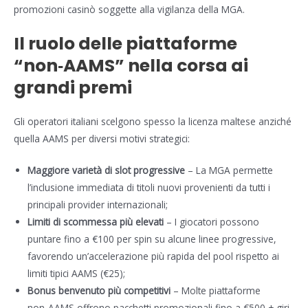
promozioni casinò soggette alla vigilanza della MGA.
Il ruolo delle piattaforme
“non‑AAMS” nella corsa ai
grandi premi
Gli operatori italiani scelgono spesso la licenza maltese anziché
quella AAMS per diversi motivi strategici:
Maggiore varietà di slot progressive
– La MGA permette
l’inclusione immediata di titoli nuovi provenienti da tutti i
principali provider internazionali;
Limiti di scommessa più elevati
– I giocatori possono
puntare fino a €100 per spin su alcune linee progressive,
favorendo un’accelerazione più rapida del pool rispetto ai
limiti tipici AAMS (€25);
Bonus benvenuto più competitivi
– Molte piattaforme
non‑AAMS offrono pacchetti promozionali fino a €500 + giri