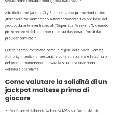
separazione contabile obbligatoria dalla MGA.*
Altri titoli come Jackpot City Slots integrano promozioni casinò
giornaliere che aumentano automaticamente il valore base del
jackpot durante eventi speciali (“Super Spin Weekend”), creando
picchi record visibili in tempo reale sui dashboard forniti dai
provider certificati.*
Questi esempi mostrano come le regole della Malta Gaming
Authority incentivino meccaniche volte ad accelerare l’accumulo
del premio mantenendo elevata la sicurezza finanziaria
dell’intera operatività.
Come valutare la solidità di un
jackpot maltese prima di
giocare
Verificare visibilmente la licenza MGA sul footer del sito;