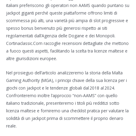
italiani preferiscono gli operatori non AAMS quando puntano su
jackpot giganti perché queste piattaforme offrono limiti di
scommessa più alti, una varietà più ampia di slot progressive e
spesso bonus benvenuto più generosi rispetto ai siti
regolamentati dall’Agenzia delle Dogane e dei Monopoli.
Cortinaclassic.Com raccoglie recensioni dettagliate che mettono
a fuoco questi aspetti, facilitando la scelta tra licenze maltese e
altre giurisdizioni europee.
Nel prosieguo dell’articolo analizzeremo la storia della Malta
Gaming Authority (MGA), i principi chiave della sua licenza per i
giochi con jackpot e le tendenze globali dal 2018 al 2024.
Confronteremo inoltre l’approccio “non‑AAMS” con quello
italiano tradizionale, presenteremo i titoli più redditizi sotto
licenza maltese e forniremo una checklist pratica per valutare la
solidità di un jackpot prima di scommettere il proprio denaro
reale.