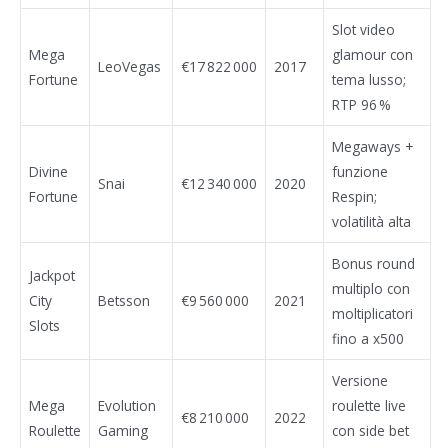
Slot video
Mega
glamour con
LeoVegas
€17 822 000
2017
Fortune
tema lusso;
RTP 96 %
Megaways +
Divine
funzione
Snai
€12 340 000
2020
Fortune
Respin;
volatilità alta
Bonus round
Jackpot
multiplo con
City
Betsson
€9 560 000
2021
moltiplicatori
Slots
fino a x500
Versione
Mega
Evolution
roulette live
€8 210 000
2022
Roulette
Gaming
con side bet