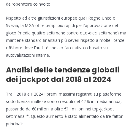
dell’operatore coinvolto.
Rispetto ad altre giurisdizioni europee quali Regno Unito o
Svezia, la MGA offre tempi più rapidi per l’approvazione del
gioco (media quattro settimane contro otto‑dieci settimane) ma
mantiene standard finanziari più severi rispetto a molte licenze
offshore dove l’audit è spesso facoltativo o basato su
autovalutazioni interne.
Analisi delle tendenze globali
dei jackpot dal 2018 al 2024
Tra il 2018 e il 2024 i premi massimi registrati su piattaforme
sotto licenza maltese sono cresciuti del 42 % in media annua,
passando da €8 milioni a oltre €11 milioni nei top‑jackpot
settimanali*. Questo aumento è stato alimentato da tre fattori
principali: