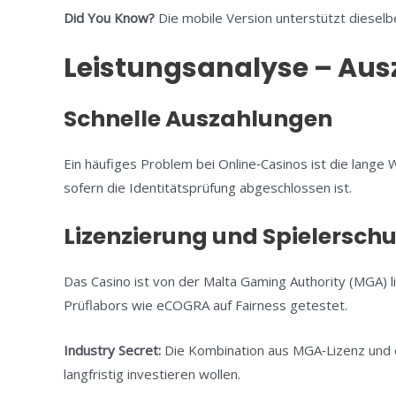
Did You Know?
Die mobile Version unterstützt diesel
Leistungsanalyse – Aus
Schnelle Auszahlungen
Ein häufiges Problem bei Online‑Casinos ist die lange 
sofern die Identitätsprüfung abgeschlossen ist.
Lizenzierung und Spielerschu
Das Casino ist von der Malta Gaming Authority (MGA) l
Prüflabors wie eCOGRA auf Fairness getestet.
Industry Secret:
Die Kombination aus MGA‑Lizenz und eC
langfristig investieren wollen.