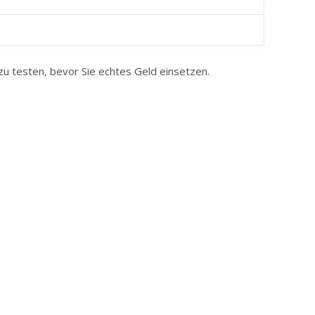
u testen, bevor Sie echtes Geld einsetzen.