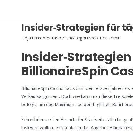
Ir
al
contenido
Insider‑Strategien für tä
Deja un comentario
/
Uncategorized
/ Por
admin
Insider‑Strategien 
BillionaireSpin Ca
BillionaireSpin Casino hat sich in den letzten Jahren a
Verkaufsargument. Doch wie kann man diese Freispiele o
befolgt, um das Maximum aus den täglichen Boni hera
Schon beim ersten Besuch der Startseite fällt das gro
loslegen wollen, empfehle ich das Angebot Billionaires