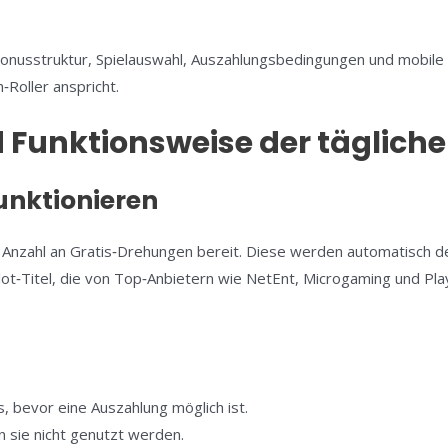
Bonusstruktur, Spielauswahl, Auszahlungsbedingungen und mobile 
‑Roller anspricht.
Funktionsweise der täglichen
funktionieren
gte Anzahl an Gratis‑Drehungen bereit. Diese werden automatisch 
Slot‑Titel, die von Top‑Anbietern wie NetEnt, Microgaming und P
 bevor eine Auszahlung möglich ist.
nn sie nicht genutzt werden.