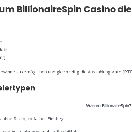
 BillionaireSpin Casino die 
e
lots
ung
 Gewinne zu ermöglichen und gleichzeitig die Auszahlungsrate (RTP
ielertypen
Warum BillionaireSpin?
s ohne Risiko, einfacher Einstieg
n- und Auszahlungen, mobile Flexibilität