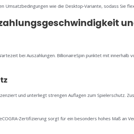
ben Umsatzbedingungen wie die Desktop‑Variante, sodass Sie fle
zahlungsgeschwindigkeit und
Wartezeit bei Auszahlungen. BillionaireSpin punktet mit innerhal
tz
izenziert und unterliegt strengen Auflagen zum Spielerschutz. Zu
OGRA‑Zertifizierung sorgt für ein besonders hohes Maß an Vertr