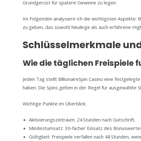
Grundgerüst für spätere Gewinne zu legen.
Im Folgenden analysiere ich die wichtigsten Aspekte: 
zu geben, das sowohl Neulinge als auch erfahrene High
Schlüsselmerkmale und 
Wie die täglichen Freispiele 
Jeden Tag stellt BillionaireSpin Casino eine festgele
haben. Die Spins gelten in der Regel für ausgewählte 
Wichtige Punkte im Überblick:
Aktivierungszeitraum: 24 Stunden nach Gutschrift.
Mindestumsatz: 30‑facher Einsatz des Bonuswertes,
Gültigkeit: Freispiele verfallen nach 48 Stunden, we