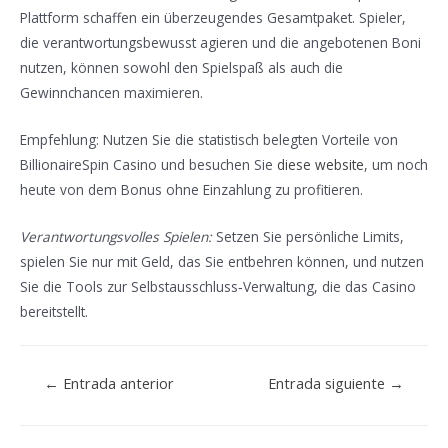
Plattform schaffen ein überzeugendes Gesamtpaket. Spieler,
die verantwortungsbewusst agieren und die angebotenen Boni
nutzen, können sowohl den Spielspaß als auch die
Gewinnchancen maximieren.
Empfehlung: Nutzen Sie die statistisch belegten Vorteile von
BillionaireSpin Casino und besuchen Sie
diese website
, um noch
heute von dem Bonus ohne Einzahlung zu profitieren.
Verantwortungsvolles Spielen:
Setzen Sie persönliche Limits,
spielen Sie nur mit Geld, das Sie entbehren können, und nutzen
Sie die Tools zur Selbstausschluss‑Verwaltung, die das Casino
bereitstellt.
Navegación
←
Entrada anterior
Entrada siguiente
→
de
entradas