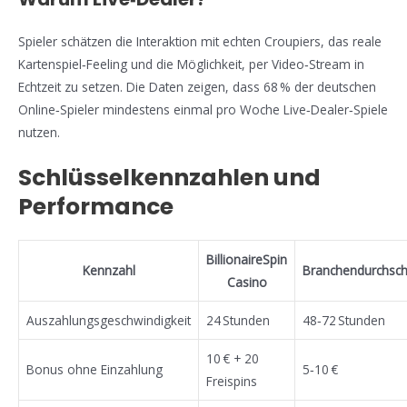
Spieler schätzen die Interaktion mit echten Croupiers, das reale
Kartenspiel‑Feeling und die Möglichkeit, per Video‑Stream in
Echtzeit zu setzen. Die Daten zeigen, dass 68 % der deutschen
Online‑Spieler mindestens einmal pro Woche Live‑Dealer‑Spiele
nutzen.
Schlüsselkennzahlen und
Performance
BillionaireSpin
Kennzahl
Branchendurchschn
Casino
Auszahlungsgeschwindigkeit
24 Stunden
48‑72 Stunden
10 € + 20
Bonus ohne Einzahlung
5‑10 €
Freispins