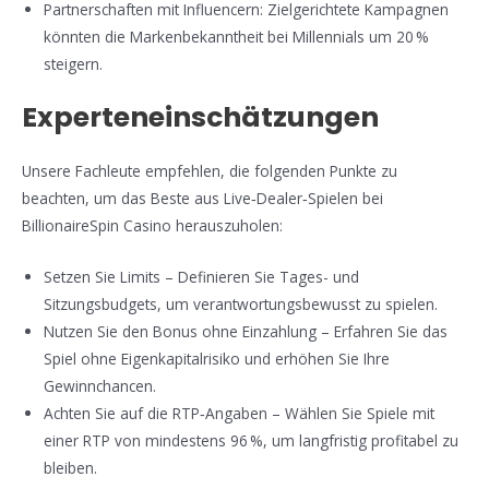
Partnerschaften mit Influencern: Zielgerichtete Kampagnen
könnten die Markenbekanntheit bei Millennials um 20 %
steigern.
Experteneinschätzungen
Unsere Fachleute empfehlen, die folgenden Punkte zu
beachten, um das Beste aus Live‑Dealer‑Spielen bei
BillionaireSpin Casino herauszuholen:
Setzen Sie Limits – Definieren Sie Tages- und
Sitzungsbudgets, um verantwortungsbewusst zu spielen.
Nutzen Sie den Bonus ohne Einzahlung – Erfahren Sie das
Spiel ohne Eigenkapitalrisiko und erhöhen Sie Ihre
Gewinnchancen.
Achten Sie auf die RTP‑Angaben – Wählen Sie Spiele mit
einer RTP von mindestens 96 %, um langfristig profitabel zu
bleiben.