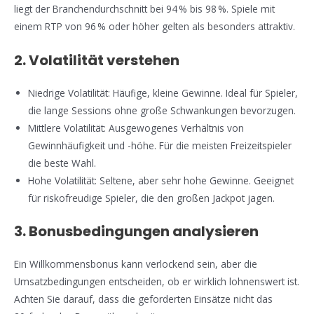
liegt der Branchendurchschnitt bei 94 % bis 98 %. Spiele mit
einem RTP von 96 % oder höher gelten als besonders attraktiv.
2. Volatilität verstehen
Niedrige Volatilität: Häufige, kleine Gewinne. Ideal für Spieler,
die lange Sessions ohne große Schwankungen bevorzugen.
Mittlere Volatilität: Ausgewogenes Verhältnis von
Gewinnhäufigkeit und -höhe. Für die meisten Freizeitspieler
die beste Wahl.
Hohe Volatilität: Seltene, aber sehr hohe Gewinne. Geeignet
für riskofreudige Spieler, die den großen Jackpot jagen.
3. Bonusbedingungen analysieren
Ein Willkommensbonus kann verlockend sein, aber die
Umsatzbedingungen entscheiden, ob er wirklich lohnenswert ist.
Achten Sie darauf, dass die geforderten Einsätze nicht das