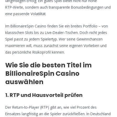
langfristigen Erfolg. Ein gutes Spiel bietet nicht nur hohe
RTP‑Werte, sondern auch transparente Bonusbedingungen und
eine passende Volatilität.
Im BillionaireSpin Casino finden Sie ein breites Portfolio – von
klassischen Slots bis zu Live‑Dealer‑Tischen. Doch nicht jedes
Spiel passt zu jedem Spielertyp. Wer seine Gewinnchancen
maximieren will, muss zunächst seine eigenen Vorlieben und
das persönliche Risikoprofil kennen.
Wie Sie die besten Titel im
BillionaireSpin Casino
auswählen
1. RTP und Hausvorteil prüfen
Der Return‑to‑Player (RTP) gibt an, wie viel Prozent des
Einsatzes langfristig an die Spieler zurückfließen. In Deutschland