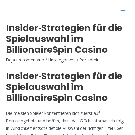
Ir
al
Main
contenido
Insider‑Strategien für die
Men
Spielauswahl im
BillionaireSpin Casino
Deja un comentario
/
Uncategorized
/ Por
admin
Insider‑Strategien für die
Spielauswahl im
BillionaireSpin Casino
Die meisten Spieler konzentrieren sich zuerst auf
Bonusangebote und hoffen, dass das Glück automatisch folgt.
In Wirklichkeit entscheidet die Auswahl der richtigen Titel über