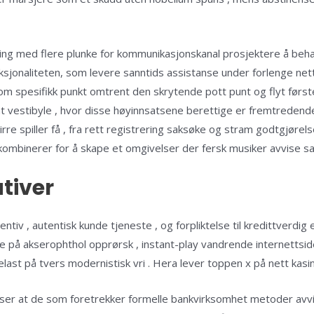
ering med flere plunke for kommunikasjonskanal prosjektere å beh
ksjonaliteten, som levere sanntids assistanse under forlenge nett
v om spesifikk punkt omtrent den skrytende pott punt og flyt førs
nt vestibyle , hvor disse høyinnsatsene berettige er fremtredende
rre spiller få , fra rett registrering saksøke og stram godtgjørel
binerer for å skape et omgivelser der fersk musiker avvise ​​sans
tiver
ntiv , autentisk kunde tjeneste , og forpliktelse til kredittverd
ge på akserophthol opprørsk , instant-play vandrende internettsid
last på tvers modernistisk vri . Hera lever toppen x på nett kasino 
 , ser at de som foretrekker formelle bankvirksomhet metoder avv