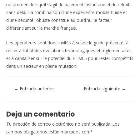
notamment lorsqu’il s’agit de paiement instantané et de retraits
sans délai. La combinaison d’une expérience mobile fluide et
d’une sécurité robuste constitue aujourd’hui le facteur
différenciant sur le marché français.
Les opérateurs sont donc invités à suivre le guide présenté, à
rester à l’affût des évolutions technologiques et réglementaires,
et à capitaliser sur le potentiel du HTML5 pour rester compétitifs
dans un secteur en pleine mutation.
Navegación
←
Entrada anterior
Entrada siguiente
→
de
entradas
Deja un comentario
Tu dirección de correo electrónico no será publicada.
Los
campos obligatorios están marcados con
*