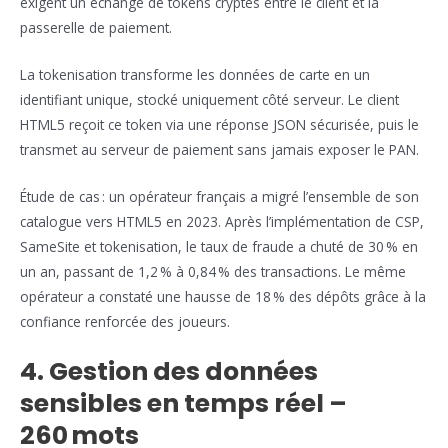
exigent un échange de tokens cryptés entre le client et la
passerelle de paiement.
La tokenisation transforme les données de carte en un
identifiant unique, stocké uniquement côté serveur. Le client
HTML5 reçoit ce token via une réponse JSON sécurisée, puis le
transmet au serveur de paiement sans jamais exposer le PAN.
Étude de cas : un opérateur français a migré l’ensemble de son
catalogue vers HTML5 en 2023. Après l’implémentation de CSP,
SameSite et tokenisation, le taux de fraude a chuté de 30 % en
un an, passant de 1,2 % à 0,84 % des transactions. Le même
opérateur a constaté une hausse de 18 % des dépôts grâce à la
confiance renforcée des joueurs.
4. Gestion des données
sensibles en temps réel –
260 mots