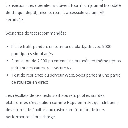
transaction. Les opérateurs doivent fournir un journal horodaté
de chaque dépôt, mise et retrait, accessible via une API
sécurisée.
Scénarios de test recommandés :
Pic de trafic pendant un tournoi de blackjack avec 5 000
participants simultanés.
Simulation de 2 000 paiements instantanés en même temps,
incluant des cartes 3‑D Secure v2.
Test de résilience du serveur WebSocket pendant une partie
de roulette en direct.
Les résultats de ces tests sont souvent publiés sur des
plateformes d’évaluation comme Httpsfpmm.Fr, qui attribuent
des scores de fiabilité aux casinos en fonction de leurs
performances sous charge.