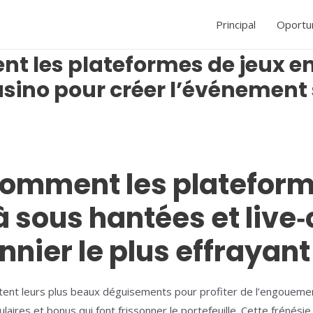
Principal
Oportu
t les plateformes de jeux e
asino pour créer l’événement 
comment les plateforme
sous hantées et live‑
nier le plus effrayant
tent leurs plus beaux déguisements pour profiter de l’engouemen
laires et bonus qui font frissonner le portefeuille. Cette frénési