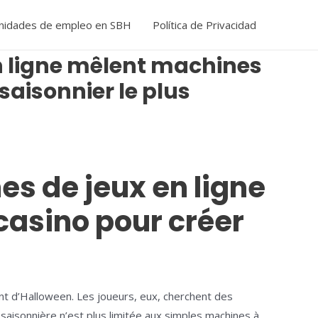
nidades de empleo en SBH
Política de Privacidad
n ligne mêlent machines
saisonnier le plus
s de jeux en ligne
casino pour créer
t d’Halloween. Les joueurs, eux, cherchent des
e saisonnière n’est plus limitée aux simples machines à