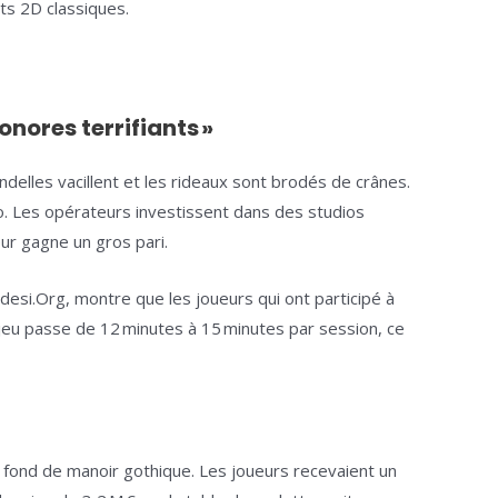
ts 2D classiques.
onores terrifiants »
ndelles vacillent et les rideaux sont brodés de crânes.
o. Les opérateurs investissent dans des studios
ur gagne un gros pari.
desi.Org, montre que les joueurs qui ont participé à
eu passe de 12 minutes à 15 minutes par session, ce
 fond de manoir gothique. Les joueurs recevaient un