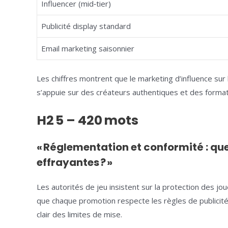
Influencer (mid‑tier)
Publicité display standard
Email marketing saisonnier
Les chiffres montrent que le marketing d’influence sur 
s’appuie sur des créateurs authentiques et des formats
H2 5 – 420 mots
« Réglementation et conformité : que
effrayantes ? »
Les autorités de jeu insistent sur la protection des j
que chaque promotion respecte les règles de publicité r
clair des limites de mise.