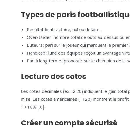
Types de paris footballistiq
Résultat final : victoire, nul ou défaite.
Over/Under : nombre total de buts au-dessus ou en d
Buteurs : pari sur le joueur qui marquera le premier
Handicap : l’une des équipes reçoit un avantage virtue
Pari à long terme : pronostic sur le champion de la s
Lecture des cotes
Les cotes décimales (ex. : 2.20) indiquent le gain tota
mise. Les cotes américaines (+120) montrent le profit p
1 + 100/|X|.
Créer un compte sécurisé