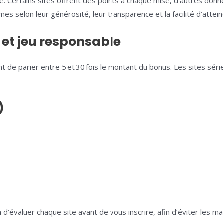
. Certains sites offrent des points à chaque mise, d’autres donn
es selon leur générosité, leur transparence et la facilité d’attein
 et jeu responsable
nt de parier entre 5 et 30 fois le montant du bonus. Les sites sér
)
 d’évaluer chaque site avant de vous inscrire, afin d’éviter les m