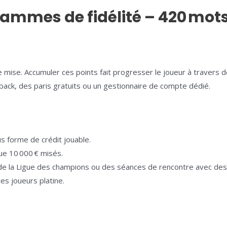
ammes de fidélité – 420 mot
mise. Accumuler ces points fait progresser le joueur à travers des
ck, des paris gratuits ou un gestionnaire de compte dédié.
s forme de crédit jouable.
que 10 000 € misés.
le de la Ligue des champions ou des séances de rencontre avec des
es joueurs platine.