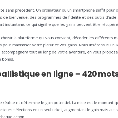
ilité sans précédent. Un ordinateur ou un smartphone suffit pour d
 de bienvenue, des programmes de fidélité et des outils d’aide à la
ait instantané, ce qui signifie que les gains peuvent être récupéré
 choisir la plateforme qui vous convient, décoder les différents ma
 pour maximiser votre plaisir et vos gains. Nous insérons ici un l
s accompagnera tout au long de votre aventure, en vous proposant
e bonus.
ballistique en ligne – 420 mot
réalise et détermine le gain potentiel. La mise est le montant q
sieurs sélections en un seul ticket, augmentant le gain mais aussi l
chaque action.