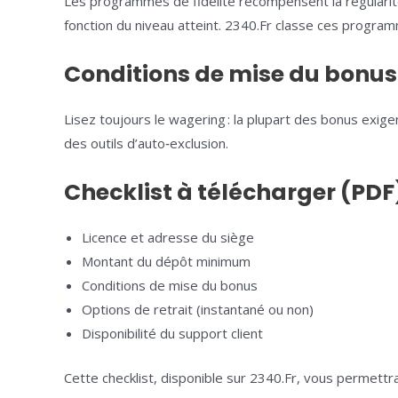
Les programmes de fidélité récompensent la régularité
fonction du niveau atteint. 2340.Fr classe ces programm
Conditions de mise du bonus
Lisez toujours le wagering : la plupart des bonus exige
des outils d’auto‑exclusion.
Checklist à télécharger (PDF
Licence et adresse du siège
Montant du dépôt minimum
Conditions de mise du bonus
Options de retrait (instantané ou non)
Disponibilité du support client
Cette checklist, disponible sur 2340.Fr, vous permettra