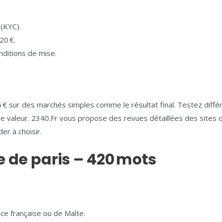
 (KYC).
20 €.
nditions de mise.
sur des marchés simples comme le résultat final. Testez différ
de valeur. 2340.Fr vous propose des revues détaillées des sites q
er à choisir.
te de paris – 420 mots
nce française ou de Malte.