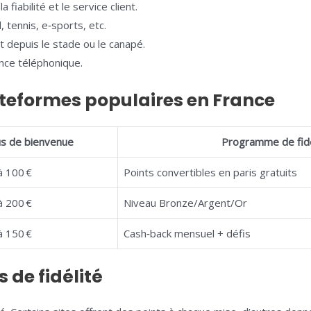
 fiabilité et le service client.
 tennis, e‑sports, etc.
ct depuis le stade ou le canapé.
tance téléphonique.
teformes populaires en France
s de bienvenue
Programme de fidé
à 100 €
Points convertibles en paris gratuits
à 200 €
Niveau Bronze/Argent/Or
à 150 €
Cash‑back mensuel + défis
de fidélité