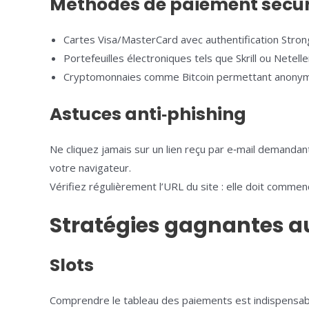
Méthodes de paiement sécur
Cartes Visa/MasterCard avec authentification Stron
Portefeuilles électroniques tels que Skrill ou Netel
Cryptomonnaies comme Bitcoin permettant anonymat 
Astuces anti‑phishing
Ne cliquez jamais sur un lien reçu par e‑mail demanda
votre navigateur.
Vérifiez régulièrement l’URL du site : elle doit comme
Stratégies gagnantes a
Slots
Comprendre le tableau des paiements est indispensable