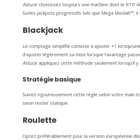
Astuce
: choisissez toujours une machine dont le RTP 
Surles jackpots progressifs tels que Mega Moolah™, il f
Blackjack
Le comptage simplifié consiste à ajouter +1 lorsqu’une
d’ajuster légèrement sa mise lorsque l’avantage passe
Astuce
: appliquez cette méthode seulement lorsqu’il y
Stratégie basique
Suivez rigoureusement cette règle selon votre main total
sinon rester statique.
Roulette
Optez préférablement pour la version européenne disp