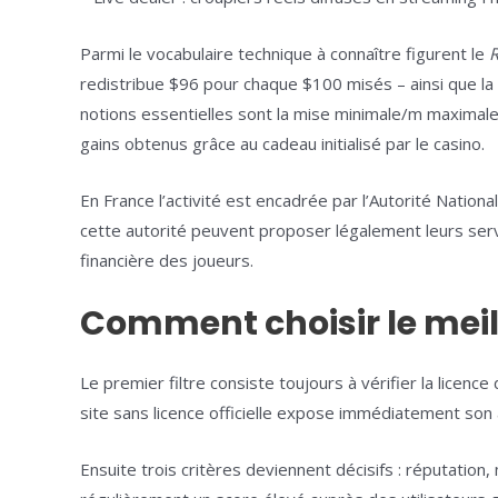
Parmi le vocabulaire technique à connaître figurent le
redistribue $96 pour chaque $100 misés – ainsi que la 
notions essentielles sont la mise minimale/m maximale
gains obtenus grâce au cadeau initialisé par le casino.
En France l’activité est encadrée par l’Autorité Nationa
cette autorité peuvent proposer légalement leurs servi
financière des joueurs.
Comment choisir le meil
Le premier filtre consiste toujours à vérifier la licenc
site sans licence officielle expose immédiatement son 
Ensuite trois critères deviennent décisifs : réputati