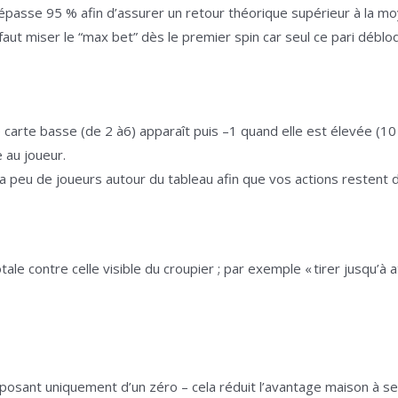
dépasse 95 % afin d’assurer un retour théorique supérieur à la m
aut miser le “max bet” dès le premier spin car seul ce pari débloqu
 carte basse (de 2 à6) apparaît puis –1 quand elle est élevée (10
 au joueur.
 a peu de joueurs autour du tableau afin que vos actions restent 
e contre celle visible du croupier ; par exemple « tirer jusqu’à a
osant uniquement d’un zéro – cela réduit l’avantage maison à se