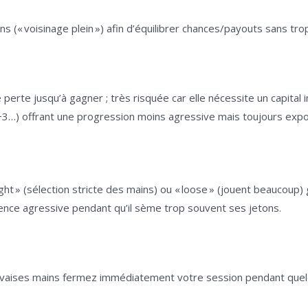
ins (« voisinage plein ») afin d’équilibrer chances/payouts sans trop
perte jusqu’à gagner ; très risquée car elle nécessite un capital 
,+3…) offrant une progression moins agressive mais toujours exp
ht » (sélection stricte des mains) ou « loose » (jouent beaucoup) 
ence agressive pendant qu’il sème trop souvent ses jetons.
auvaises mains fermez immédiatement votre session pendant quel