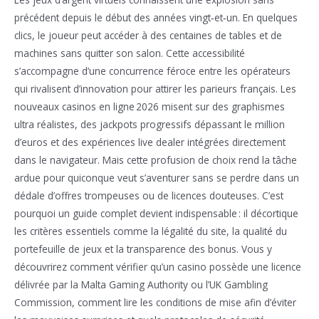
précédent depuis le début des années vingt‑et‑un. En quelques
clics, le joueur peut accéder à des centaines de tables et de
machines sans quitter son salon. Cette accessibilité
s’accompagne d’une concurrence féroce entre les opérateurs
qui rivalisent d’innovation pour attirer les parieurs français. Les
nouveaux casinos en ligne 2026 misent sur des graphismes
ultra réalistes, des jackpots progressifs dépassant le million
d’euros et des expériences live dealer intégrées directement
dans le navigateur. Mais cette profusion de choix rend la tâche
ardue pour quiconque veut s’aventurer sans se perdre dans un
dédale d’offres trompeuses ou de licences douteuses. C’est
pourquoi un guide complet devient indispensable : il décortique
les critères essentiels comme la légalité du site, la qualité du
portefeuille de jeux et la transparence des bonus. Vous y
découvrirez comment vérifier qu’un casino possède une licence
délivrée par la Malta Gaming Authority ou l’UK Gambling
Commission, comment lire les conditions de mise afin d’éviter