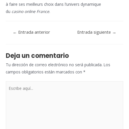
à faire ses meilleurs choix dans l’univers dynamique
du
casino online France
.
Navegación
←
Entrada anterior
Entrada siguiente
→
de
entradas
Deja un comentario
Tu dirección de correo electrónico no será publicada.
Los
campos obligatorios están marcados con
*
Escribe
aquí...