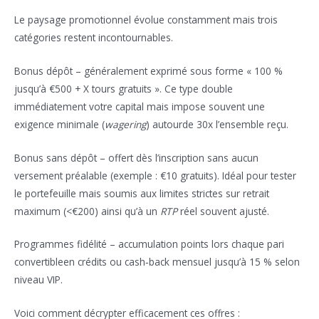
Le paysage promotionnel évolue constamment mais trois
catégories restent incontournables.
Bonus dépôt – généralement exprimé sous forme « 100 %
jusqu’à €500 + X tours gratuits ». Ce type double
immédiatement votre capital mais impose souvent une
exigence minimale (
wagering
) autourde 30x l’ensemble reçu.
Bonus sans dépôt – offert dès l’inscription sans aucun
versement préalable (exemple : €10 gratuits). Idéal pour tester
le portefeuille mais soumis aux limites strictes sur retrait
maximum (<€200) ainsi qu’à un
RTP
réel souvent ajusté.
Programmes fidélité – accumulation points lors chaque pari
convertibleen crédits ou cash‑back mensuel jusqu’à 15 % selon
niveau VIP.
Voici comment décrypter efficacement ces offres :