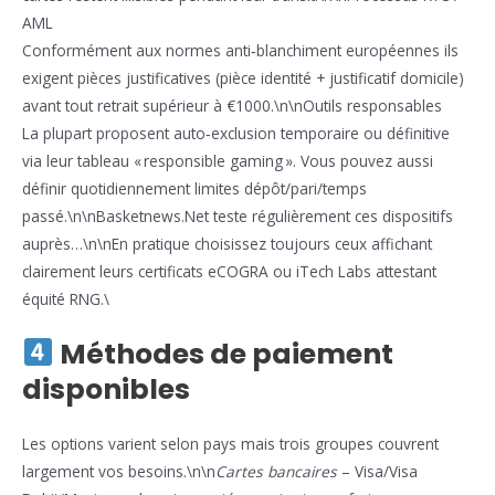
AML
Conformément aux normes anti‑blanchiment européennes ils
exigent pièces justificatives (pièce identité + justificatif domicile)
avant tout retrait supérieur à €1000.\n\nOutils responsables
La plupart proposent auto‑exclusion temporaire ou définitive
via leur tableau « responsible gaming ». Vous pouvez aussi
définir quotidiennement limites dépôt/pari/temps
passé.\n\nBasketnews.Net teste régulièrement ces dispositifs
auprès…\n\nEn pratique choisissez toujours ceux affichant
clairement leurs certificats eCOGRA ou iTech Labs attestant
équité RNG.\
Méthodes de paiement
disponibles
Les options varient selon pays mais trois groupes couvrent
largement vos besoins.\n\n
Cartes bancaires
– Visa/Visa