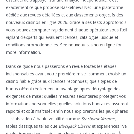
exactement ce que propose Basketnews.Net : une plateforme
dédiée aux revues détaillées et aux classements objectifs des
nouveaux casinos en ligne 2026. Grâce à ses tests approfondis
vous pouvez comparer rapidement chaque opérateur sous l’œil
vigilant d’experts qui évaluent licences, catalogue ludique et
conditions promotionnelles. See
nouveau casino en ligne
for
more information.
Dans ce guide nous passerons en revue toutes les étapes
indispensables avant votre première mise : comment choisir un
casino fiable grâce aux licences reconnues ; quels types de
bonus offrent réellement un avantage après décryptage des
exigences de mise ; quelles mesures sécuritaires protègent vos
informations personnelles ; quelles solutions bancaires assurent
rapidité et coût maîtrisé ; enfin nous explorerons les jeux phares
— slots vidéo à haute volatilité comme
Starburst Xtreme
,
tables classiques telles que
Blackjack Classic
et expériences live
dealer immersives — ainsi que leurs stratégies gagnantes. À