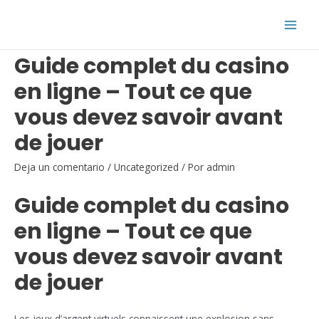
Ir
al
Main
contenido
Guide complet du casino
Men
en ligne – Tout ce que
vous devez savoir avant
de jouer
Deja un comentario
/
Uncategorized
/ Por
admin
Guide complet du casino
en ligne – Tout ce que
vous devez savoir avant
de jouer
Les jeux d’argent virtuels connaissent une explosion sans