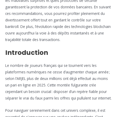
les mauvaises surprises et quels protocoles de sécurité
garantissent la protection de vos données bancaires. En suivant
ces recommandations, vous pourrez profiter pleinement du
divertissement offert tout en gardant le contrôle sur votre
bankroll. De plus, l’évolution rapide des technologies blockchain
ouvre aujourd’hui la voie à des dépôts instantanés et à une
traçabilité totale des transactions.
Introduction
Le nombre de joueurs français qui se tournent vers les
plateformes numériques ne cesse d’augmenter chaque année ;
selon l’ARJEL plus de deux millions ont déjà effectué au moins
un pari en ligne en 2025. Cette montée fulgurante crée
cependant un besoin crucial : disposer d’un repère fiable pour
séparer le vrai du faux parmi les offres qui pullulent sur internet.
Pour naviguer sereinement dans cet univers complexe, il est
essentiel de s’appuyer sur une analyse indépendante. C’est