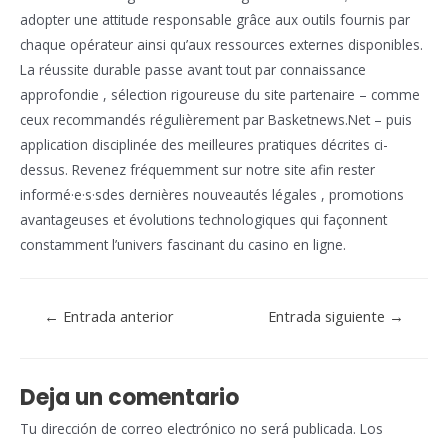
adopter une attitude responsable grâce aux outils fournis par
chaque opérateur ainsi qu’aux ressources externes disponibles​.
La réussite durable passe avant tout par connaissance
approfondie , sélection rigoureuse du site partenaire – comme
ceux recommandés régulièrement par Basketnews.Net – puis
application disciplinée des meilleures pratiques décrites ci-
dessus​. Revenez fréquemment sur notre site afin rester
informé·e·s·sdes dernières nouveautés légales , promotions
avantageuses et évolutions technologiques qui façonnent
constamment l’univers fascinant du casino en ligne.​
Navegación
←
Entrada anterior
Entrada siguiente
→
de
entradas
Deja un comentario
Tu dirección de correo electrónico no será publicada.
Los