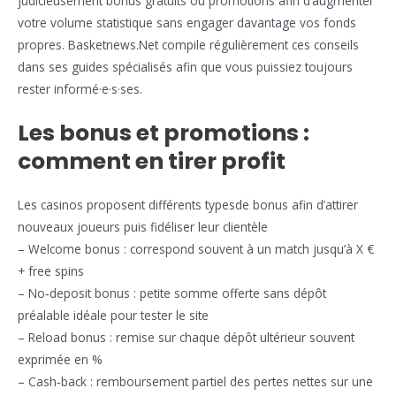
judicieusement bonus gratuits ou promotions afin d’augmenter
votre volume statistique sans engager davantage vos fonds
propres​. Basketnews.Net compile régulièrement ces conseils
dans ses guides spécialisés afin que vous puissiez toujours
rester informé·e·s·ses​.
Les bonus et promotions :
comment en tirer profit
Les casinos proposent différents typesde bonus afin d’attirer
nouveaux joueurs puis fidéliser leur clientèle​
– Welcome bonus : correspond souvent à un match jusqu’à X €
+ free spins
– No‑deposit bonus : petite somme offerte sans dépôt
préalable idéale pour tester le site
– Reload bonus : remise sur chaque dépôt ultérieur souvent
exprimée en %
– Cash‑back : remboursement partiel des pertes nettes sur une