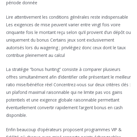
période donnée
Lire attentivement les conditions générales reste indispensable​
Les exigences de mise peuvent varier entre vingt fois voire
cinquante fois le montant reçu selon qu’il provient d’un dépôt ou
uniquement du bonus​ Certains jeux sont exclusivement
autorisés lors du wagering ; privilégiez donc ceux dont le taux
contribue pleinement au calcul​
La stratégie “bonus hunting” consiste à comparer plusieurs
offres simultanément afin d’identifier celle présentant le meilleur
ratio mise/bénéfice réel​ Concentrez‑vous sur deux critères clés :
un plafond maximal raisonnable qui ne limite pas vos gains
potentiels ​et une exigence globale raisonnable permettant
éventuellement convertir rapidement l’argent bonus en cash
disponible.​
Enfin beaucoup d’opérateurs proposent programmes VIP &