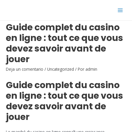
Ir
al
Main
contenido
Guide complet du casino
Men
en ligne : tout ce que vous
devez savoir avant de
jouer
Deja un comentario
/
Uncategorized
/ Por
admin
Guide complet du casino
en ligne : tout ce que vous
devez savoir avant de
jouer
Le marché du casino en ligne connaît une croissance