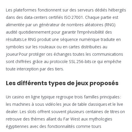
Les plateformes fonctionnent sur des serveurs dédiés hébergés
dans des data‑centers certifiés ISO 27001. Chaque partie est
alimentée par un générateur de nombres aléatoires (RNG)
audité quotidiennement pour garantir l’imprévisibilité des
résultats Le RNG produit une séquence numérique traduite en
symboles sur les rouleaux ou en cartes distribuées au
joueur Pour protéger ces échanges toutes les communications
sont chiffrées grâce au protocole SSL 256‑bits ce qui empêche
toute interception par des tiers.
Les différents types de jeux proposés
Un casino en ligne typique regroupe trois familles principales :
les machines à sous vidéo les jeux de table classiques et le live
dealer. Les slots offrent souvent plusieurs centaines de titres on
retrouve des thèmes allant du Far West aux mythologies
égyptiennes avec des fonctionnalités comme tours