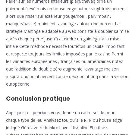
Parier sur les numéros intérieurs (plein/cheval) offre un
paiement élevé mais un house edge autour vingt‑trois percent
alors que miser sur extérieur (rouge/noir , pair/impair ,
manque/passe) maintient l’avantage autour cinq percent​ La
stratégie Martingale adaptée au web consiste à doubler sa mise
après chaque perte jusqu’à atteindre un gain égal à la mise
initiale​ Cette méthode nécessite toutefois un capital important
et respecte toujours les limites imposées par le casino​ Parmi
les variantes européennes , françaises ou américaines notez
que l’addition du double zéro augmente l’avantage maison
jusqu’à cinq point percent contre deux point cinq dans la version
européenne​
Conclusion pratique
Appliquer ces principes vous donne un cadre solide pour
chaque type de jeu​ Analysez toujours le RTP ou house edge
indiqué​ Gérez votre bankroll avec discipline​ Et utilisez