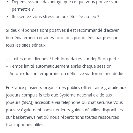
Dépensez‑vous davantage que ce que vous pouvez vous
permettre ?
Ressentez‑vous stress ou anxiété liée au jeu ?
Si deux réponses sont positives il est recommandé d’activer
immédiatement certaines fonctions proposées par presque
tous les sites sérieux :
– Limites quotidiennes / hebdomadaires sur dépôt ou perte
– Temps limité automatiquement après chaque session
– Auto‑exclusion temporaire ou définitive via formulaire dédié
En France plusieurs organismes publics offrent aide gratuite aux
joueurs compulsifs tels que Système national d’aide aux
joueurs (SNAJ) accessible via téléphone ou chat sécurisé​​ Vous
pouvez également consulter leurs guides détaillés disponibles
sur basketnews.net où nous répertorions toutes ressources
francophones utiles​.