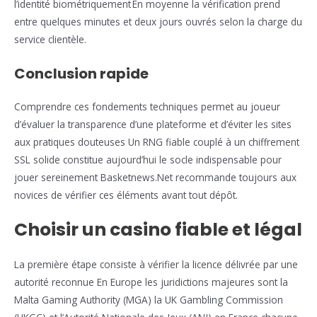
l’identité biométriquement En moyenne la vérification prend
entre quelques minutes et deux jours ouvrés selon la charge du
service clientèle.
Conclusion rapide
Comprendre ces fondements techniques permet au joueur
d’évaluer la transparence d’une plateforme et d’éviter les sites
aux pratiques douteuses Un RNG fiable couplé à un chiffrement
SSL solide constitue aujourd’hui le socle indispensable pour
jouer sereinement Basketnews.Net recommande toujours aux
novices de vérifier ces éléments avant tout dépôt.
Choisir un casino fiable et légal
La première étape consiste à vérifier la licence délivrée par une
autorité reconnue En Europe les juridictions majeures sont la
Malta Gaming Authority (MGA) la UK Gambling Commission