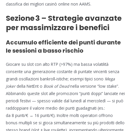
classifica dei migliori casinò online non AAMS.
Sezione 3 – Strategie avanzate
per massimizzare i benefici
Accumulo efficiente dei punti durante
le sessioni a basso rischio
Giocare su slot con alto RTP (>97%) ma bassa volatilità
consente una generazione costante di puntate vincenti senza
grandi oscillazioni bankroll‑istiche; esempi tipici sono
Mega
Joker
della NetEnt o
Book of Dead
nella versione “low stake”.
Abbinando queste slot alle promozioni “punti doppi” lanciate nei
periodi festivi — spesso valide dal lunedì al mercoledì — si può
raddoppiare il valore medio dei punti guadagnati (es.:
da 8 punti/€ → 16 punti/€). Inoltre molti operatori offrono
bonus multipli se si gioca simultaneamente su più prodotti dello
stesso brand (slot + live roulette), incrementando ulteriormente