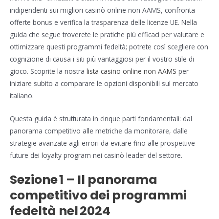
indipendenti sui migliori casinò online non AAMS, confronta
offerte bonus e verifica la trasparenza delle licenze UE. Nella
guida che segue troverete le pratiche più efficaci per valutare e
ottimizzare questi programmi fedeltà; potrete così scegliere con
cognizione di causa i siti più vantaggiosi per il vostro stile di
gioco. Scoprite la nostra
lista casino online non AAMS
per
iniziare subito a comparare le opzioni disponibili sul mercato
italiano.
Questa guida è strutturata in cinque parti fondamentali: dal
panorama competitivo alle metriche da monitorare, dalle
strategie avanzate agli errori da evitare fino alle prospettive
future dei loyalty program nei casinò leader del settore.
Sezione 1 – Il panorama
competitivo dei programmi
fedeltà nel 2024