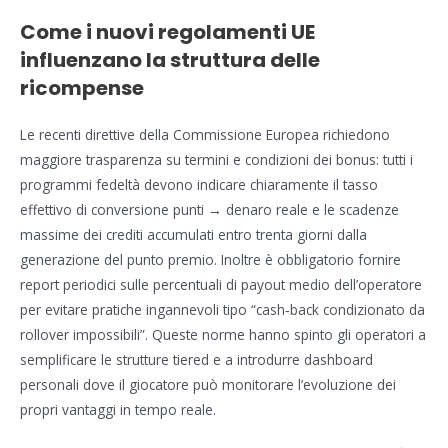
Come i nuovi regolamenti UE
influenzano la struttura delle
ricompense
Le recenti direttive della Commissione Europea richiedono
maggiore trasparenza su termini e condizioni dei bonus: tutti i
programmi fedeltà devono indicare chiaramente il tasso
effettivo di conversione punti → denaro reale e le scadenze
massime dei crediti accumulati entro trenta giorni dalla
generazione del punto premio. Inoltre è obbligatorio fornire
report periodici sulle percentuali di payout medio dell’operatore
per evitare pratiche ingannevoli tipo “cash‑back condizionato da
rollover impossibili”. Queste norme hanno spinto gli operatori a
semplificare le strutture tiered e a introdurre dashboard
personali dove il giocatore può monitorare l’evoluzione dei
propri vantaggi in tempo reale.