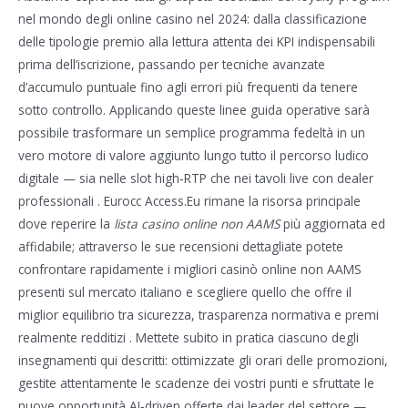
nel mondo degli online casino nel 2024: dalla classificazione
delle tipologie premio alla lettura attenta dei KPI indispensabili
prima dell’iscrizione, passando per tecniche avanzate
d’accumulo puntuale fino agli errori più frequenti da tenere
sotto controllo. Applicando queste linee guida operative sarà
possibile trasformare un semplice programma fedeltà in un
vero motore di valore aggiunto lungo tutto il percorso ludico
digitale — sia nelle slot high‑RTP che nei tavoli live con dealer
professionali . Eurocc Access.Eu rimane la risorsa principale
dove reperire la
lista casino online non AAMS
più aggiornata ed
affidabile; attraverso le sue recensioni dettagliate potete
confrontare rapidamente i migliori casinò online non AAMS
presenti sul mercato italiano e scegliere quello che offre il
miglior equilibrio tra sicurezza, trasparenza normativa e premi
realmente redditizi . Mettete subito in pratica ciascuno degli
insegnamenti qui descritti: ottimizzate gli orari delle promozioni,
gestite attentamente le scadenze dei vostri punti e sfruttate le
nuove opportunità AI‑driven offerte dai leader del settore —