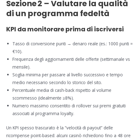
Sezione 2 – Valutare la qualità
di un programma fedeltà
KPI da monitorare prima di iscriversi
Tasso di conversione punti → denaro reale (es.: 1000 punti =
€10).
Frequenza degli aggiornamenti delle offerte (settimanale vs
mensile).
Soglia minima per passare al livello successivo e tempo
medio necessario secondo lo storico del sito.
Percentuale media di cash‑back rispetto al volume
scommesso (idealmente ≥8%).
Numero massimo consentito di rollover sui premi gratuiti
associati al programma loyalty.
Un KPI spesso trascurato è la “velocità di payout” delle
ricompense point‑based: alcuni casinò richiedono fino a 48 ore