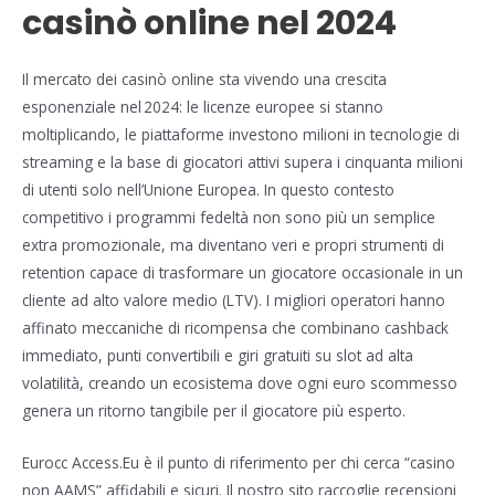
casinò online nel 2024
Il mercato dei casinò online sta vivendo una crescita
esponenziale nel 2024: le licenze europee si stanno
moltiplicando, le piattaforme investono milioni in tecnologie di
streaming e la base di giocatori attivi supera i cinquanta milioni
di utenti solo nell’Unione Europea. In questo contesto
competitivo i programmi fedeltà non sono più un semplice
extra promozionale, ma diventano veri e propri strumenti di
retention capace di trasformare un giocatore occasionale in un
cliente ad alto valore medio (LTV). I migliori operatori hanno
affinato meccaniche di ricompensa che combinano cashback
immediato, punti convertibili e giri gratuiti su slot ad alta
volatilità, creando un ecosistema dove ogni euro scommesso
genera un ritorno tangibile per il giocatore più esperto.
Eurocc Access.Eu è il punto di riferimento per chi cerca “casino
non AAMS” affidabili e sicuri. Il nostro sito raccoglie recensioni