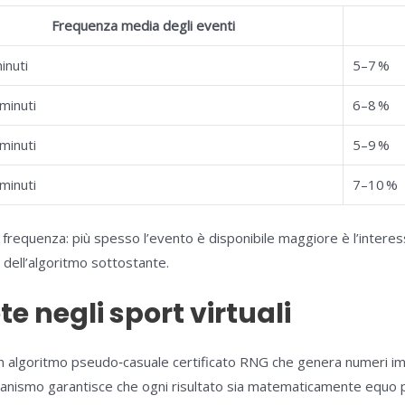
Frequenza media degli eventi
inuti
5–7 %
minuti
6–8 %
minuti
5–9 %
minuti
7–10 %
a frequenza: più spesso l’evento è disponibile maggiore è l’intere
dell’algoritmo sottostante.
 negli sport virtuali
un algoritmo pseudo‑casuale certificato RNG che genera numeri impre
eccanismo garantisce che ogni risultato sia matematicamente eq