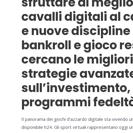
sfruttare al meglio
cavalli digitali a
e nuove discipline
bankroll e gioco re
cercano le migliori
strategie avanzate 
sull’investimento, 
programmi fedeltà 
Il panorama dei giochi d’azzardo digitale sta vivendo un
disponibile h24. Gli sport virtuali rappresentano oggi