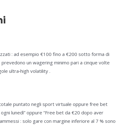
ni
izzati : ad esempio €100 fino a €200 sotto forma di
ipici prevedono un wagering minimo pari a cinque volte
e ultra‑high volatility .
tale puntato negli sport virtual­​e oppure free bet
0 ogni lunedì” oppure “Free bet da €20 dopo aver
 ammessi : solo gare con margine inferiore al 7 % sono