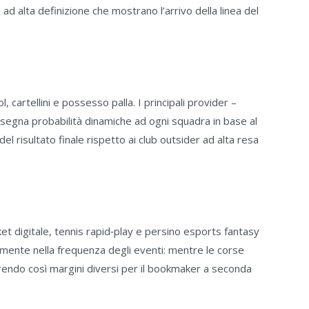
 ad alta definizione che mostrano l’arrivo della linea del
ol, cartellini e possesso palla. I principali provider –
segna probabilità dinamiche ad ogni squadra in base al
l risultato finale rispetto ai club outsider ad alta resa
sket digitale, tennis rapid‑play e persino esports fantasy
almente nella frequenza degli eventi: mentre le corse
rendo così margini diversi per il bookmaker a seconda