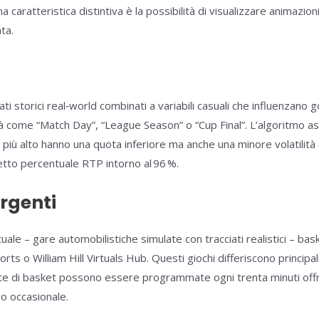
aratteristica distintiva è la possibilità di visualizzare animazioni
ta.
 dati storici real‑world combinati a variabili casuali che influenzano g
 come “Match Day”, “League Season” o “Cup Final”. L’algoritmo as
più alto hanno una quota inferiore ma anche una minore volatilità de
etto percentuale RTP intorno al 96 %.
ergenti
rtuale – gare automobilistiche simulate con tracciati realistici – ba
rts o William Hill Virtuals Hub. Questi giochi differiscono princip
tite di basket possono essere programmate ogni trenta minuti off
 o occasionale.