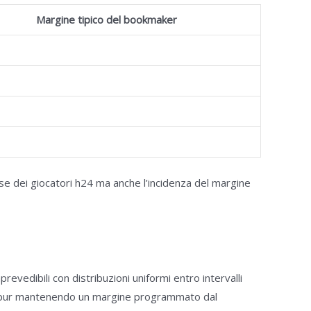
Margine tipico del bookmaker
sse dei giocatori h24 ma anche l’incidenza del margine
vedibili con distribuzioni uniformi entro intervalli
uo pur mantenendo un margine programmato dal