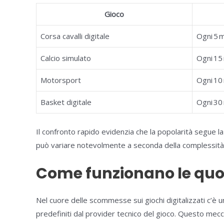
Gioco
Corsa cavalli digitale
Ogni 5 m
Calcio simulato
Ogni 15 
Motorsport
Ogni 10 
Basket digitale
Ogni 30 
Il confronto rapido evidenzia che la popolarità segue l
può variare notevolmente a seconda della complessità 
Come funzionano le quote
Nel cuore delle scommesse sui giochi digitalizzati c’è 
predefiniti dal provider tecnico del gioco. Questo m