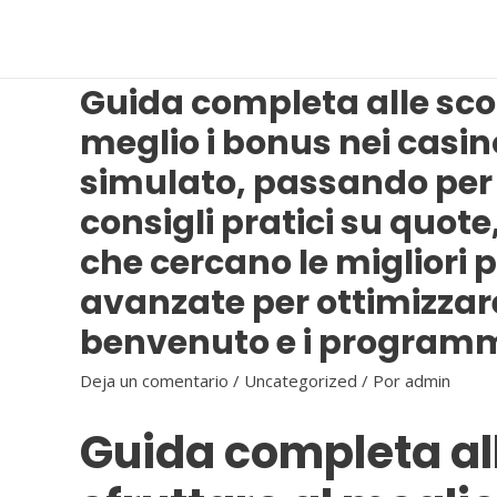
Ir
al
contenido
Guida completa alle scom
meglio i bonus nei casinò 
simulato, passando per 
consigli pratici su quote
che cercano le migliori p
avanzate per ottimizzare 
benvenuto e i programmi 
Deja un comentario
/
Uncategorized
/ Por
admin
Guida completa all