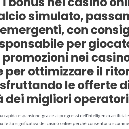
 i bonus nei casinò onl
l calcio simulato, pass
 emergenti, con consigl
sponsabile per giocato
 promozioni nei casino
per ottimizzare il rito
sfruttando le offerte d
dei migliori operatori
a rapida espansione grazie ai progressi dell’intelligenza artificia
 una fetta significativa dei casinò online perché consentono scom