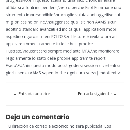
progressivo.\nin questo scenario dinamico È fondamentale
affidarsi a fonti indipendenti;\necco perché Esof.Eu rimane uno
strumento imprescindibile:\nraccoglie valutazioni oggettive sui
migliori casino online,\nsuggerisce quali siti non AAMS sicuri
adottino standard avanzati ed indica quali applicazioni mobili
rispettino rigorosi criterii PCI DSS.\nil lettore è invitato ora ad
applicare immediatamente tutte le best practice
illustrate,\nautenticarci sempre mediante MFA,\ne monitorare
regolarmente lo stato delle proprie app tramite report
Esefo\EU.\nin questo modo potrà godersi session​​️ divertenti sui
giochi senza AAMS sapendo che ogni euro vers<|endoftext|>
Navegación
←
Entrada anterior
Entrada siguiente
→
de
entradas
Deja un comentario
Tu dirección de correo electrónico no será publicada.
Los