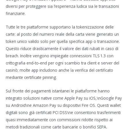
diversi per proteggere sia l’esperienza ludica sia le transazioni
finanziarie.
Tutte le tre piattaforme supportano la tokenizzazione delle
carte: al posto del numero reale della carta viene generato un
token unico valido solo per quella specifica app o transazione.
Questo riduce drasticamente il valore dei dati rubati in caso di
breach. Inoltre vengono impiegate connessioni TLS 1.3 con
crittografia end‑to‑end per ogni scambio tra client e server del
casinò; molte app includono anche la verifica del certificato
mediante certificate pinning.
Sul fronte dei pagamenti istantanei le piattaforme hanno
integrato soluzioni native come Apple Pay su iOS,\nGoogle Pay
su Android\ne Amazon Pay su dispositivi Fire OS. Questi wallet
digitali sono già certificati PCI DSS\ne consentono trasferimenti
quasi immediatamente con commissioni ridotte rispetto ai
metodi tradizionali come carte bancarie o bonifici SEPA.