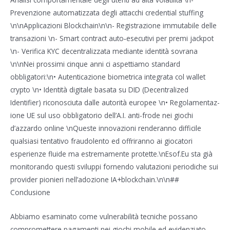
Prevenzione automatizzata degli attacchi credential stuffing
\n\nApplicazioni Blockchain\n\n- Registrazione immutabile delle
transazioni \n- Smart contract auto‐esecutivi per premi jackpot
\n- Verifica KYC decentralizzata mediante identità sovrana
\n\nNei prossimi cinque anni ci aspettiamo standard
obbligatori:\n• Autenticaz­ione biometrica integrata col wallet
crypto \n• Identità digitale basata su DID (Decentralized
Identifier) riconosciuta dalle autorità europee \n• Regolamentaz­
ione UE sul uso obbligatorio dell’A.I.​ anti-frode nei giochi
d’azzardo online \nQueste innovaz­ioni renderanno difficile
qualsiasi tentativo fraudolento ed offriranno ai giocatori
esperienze fluide ma estremamente protette.\nEsof.Eu sta già
monitorando questi svilupp­i fornendo valutaz­ioni periodiche sui
provider pionieri nell’adozione IA+blockchain.\n\n##
Conclusione
Abbiamo esaminato come vulnerabilità tecniche possano
compromettere pagamenti nei giochi mobile ed evidenziato