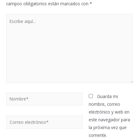
campos obligatorios están marcados con
*
Escribe
aquí...
Nombre*
Guarda mi
nombre, correo
electrónico y web en
Correo
este navegador para
electrónico*
la próxima vez que
comente.