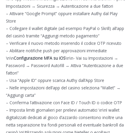
Impostazioni → Sicurezza → Autenticazione a due fattori
– Attivare “Google Prompt” oppure installare Authy dal Play
Store
– Collegare il wallet digitale (ad esempio PayPal o Skrill) all’app
del casinò tramite “Aggiungi metodo pagamento”
– Verificare il nuovo metodo inserendo il codice OTP ricevuto
– Abilitare notifiche push per approvazioni immediate
\n\n
Configurazione MFA su iOS
\n\n- Vai su Impostazioni →
Password → Password Autofill → Attiva “Autenticazione a due
fattori”
– Usa “Apple ID” oppure scarica Authy dall’App Store
– Nelle impostazioni dell’app del casino seleziona “Wallet” →
“Aggiungi carta”
– Conferma l’attivazione con Face ID / Touch ID o codice OTP
– Imposta limiti giornalieri per prelievi automatici \n\nI wallet
digitalizzati dedicati al gioco d’azzardo consentono inoltre una
netta separazione tra fondi personali ed eventuale bankroll da
casinò.\nUtilizzando soluzioni come Neteller o ecoPayz