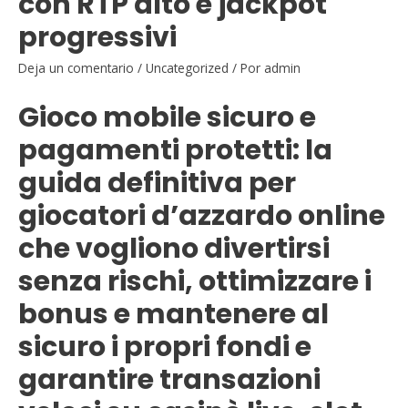
con RTP alto e jackpot
progressivi
Deja un comentario
/
Uncategorized
/ Por
admin
Gioco mobile sicuro e
pagamenti protetti: la
guida definitiva per
giocatori d’azzardo online
che vogliono divertirsi
senza rischi, ottimizzare i
bonus e mantenere al
sicuro i propri fondi e
garantire transazioni