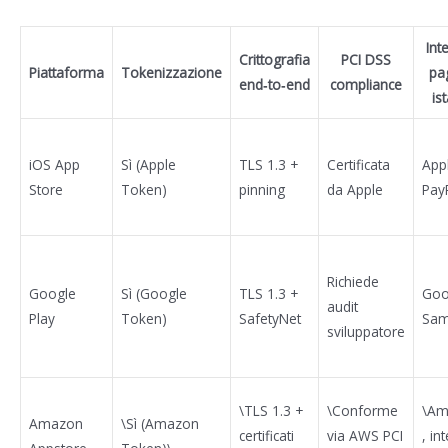
Int
Crittografia
PCI DSS
Piattaforma
Tokenizzazione
pa
end‑to‑end
compliance
is
iOS App
Sì (Apple
TLS 1.3 +
Certificata
Appl
Store
Token)
pinning
da Apple
Pay
Richiede
Google
Sì (Google
TLS 1.3 +
Goo
audit
Play
Token)
SafetyNet
Sam
sviluppatore
\​TLS 1.3 +
\​Conforme
\​A
Amazon
\​Sì (Amazon
certificati
via AWS PCI
, in