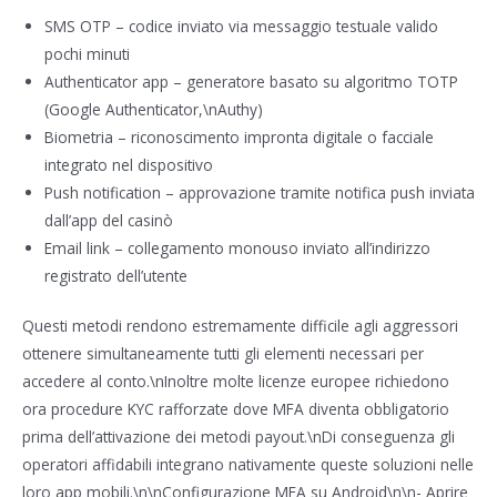
SMS OTP – codice inviato via messaggio testuale valido
pochi minuti
Authenticator app – generatore basato su algoritmo TOTP
(Google Authenticator,\nAuthy)
Biometria – riconoscimento impronta digitale o facciale
integrato nel dispositivo
Push notification – approvazione tramite notifica push inviata
dall’app del casinò
Email link – collegamento monouso inviato all’indirizzo
registrato dell’utente
Questi metodi rendono estremamente difficile agli aggressori
ottenere simultaneamente tutti gli elementi necessari per
accedere al conto.\nInoltre molte licenze europee richiedono
ora procedure KYC rafforzate dove MFA diventa obbligatorio
prima dell’attivazione dei metodi payout.\nDi conseguenza gli
operatori affidabili integrano nativamente queste soluzioni nelle
loro app mobili.\n\nConfigurazione MFA su Android\n\n- Aprire