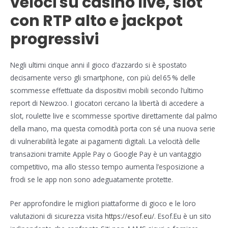
veloci su casinò live, slot
con RTP alto e jackpot
progressivi
Negli ultimi cinque anni il gioco d’azzardo si è spostato
decisamente verso gli smartphone, con più del 65 % delle
scommesse effettuate da dispositivi mobili secondo l’ultimo
report di Newzoo. I giocatori cercano la libertà di accedere a
slot, roulette live e scommesse sportive direttamente dal palmo
della mano, ma questa comodità porta con sé una nuova serie
di vulnerabilità legate ai pagamenti digitali. La velocità delle
transazioni tramite Apple Pay o Google Pay è un vantaggio
competitivo, ma allo stesso tempo aumenta l’esposizione a
frodi se le app non sono adeguatamente protette.
Per approfondire le migliori piattaforme di gioco e le loro
valutazioni di sicurezza visita
https://esof.eu/
. Esof.Eu è un sito