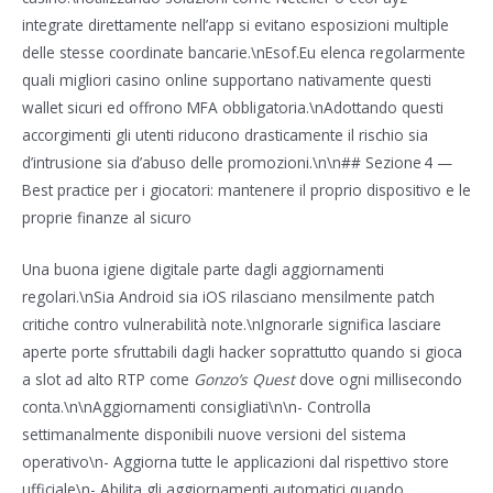
integrate direttamente nell’app si evitano esposizioni multiple
delle stesse coordinate bancarie.\nEsof.Eu elenca regolarmente
quali migliori casino online supportano nativamente questi
wallet sicuri ed offrono MFA obbligatoria.\nAdottando questi
accorgimenti gli utenti riducono drasticamente il rischio sia
d’intrusione sia d’abuso delle promozioni.\n\n## Sezione 4 —
Best practice per i giocatori: mantenere il proprio dispositivo e le
proprie finanze al sicuro
Una buona igiene digitale parte dagli aggiornamenti
regolari.\nSia Android sia iOS rilasciano mensilmente patch
critiche contro vulnerabilità note.\nIgnorarle significa lasciare
aperte porte sfruttabili dagli hacker soprattutto quando si gioca
a slot ad alto RTP come
Gonzo’s Quest
dove ogni millisecondo
conta.\n\nAggiornamenti consigliati\n\n- Controlla
settimanalmente disponibili nuove versioni del sistema
operativo\n- Aggiorna tutte le applicazioni dal rispettivo store
ufficiale\n- Abilita gli aggiornamenti automatici quando