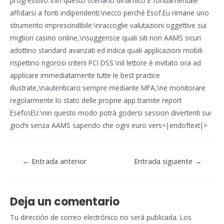
progressivo.\nin questo scenario dinamico È fondamentale
affidarsi a fonti indipendenti;\necco perché Esof.Eu rimane uno
strumento imprescindibile:\nraccoglie valutazioni oggettive sui
migliori casino online,\nsuggerisce quali siti non AAMS sicuri
adottino standard avanzati ed indica quali applicazioni mobili
rispettino rigorosi criterii PCI DSS.\nil lettore è invitato ora ad
applicare immediatamente tutte le best practice
illustrate,\nautenticarci sempre mediante MFA,\ne monitorare
regolarmente lo stato delle proprie app tramite report
Esefo\EU.\nin questo modo potrà godersi session​​️ divertenti sui
giochi senza AAMS sapendo che ogni euro vers<|endoftext|>
Navegación
←
Entrada anterior
Entrada siguiente
→
de
entradas
Deja un comentario
Tu dirección de correo electrónico no será publicada.
Los