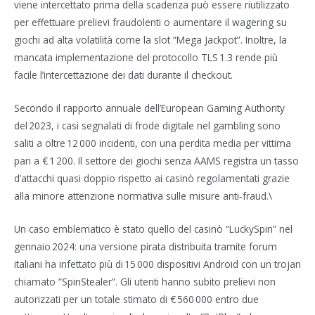
viene intercettato prima della scadenza può essere riutilizzato
per effettuare prelievi fraudolenti o aumentare il wagering su
giochi ad alta volatilità come la slot “Mega Jackpot”. Inoltre, la
mancata implementazione del protocollo TLS 1.3 rende più
facile l’intercettazione dei dati durante il checkout.
Secondo il rapporto annuale dell’European Gaming Authority
del 2023, i casi segnalati di frode digitale nel gambling sono
saliti a oltre 12 000 incidenti, con una perdita media per vittima
pari a € 1 200. Il settore dei giochi senza AAMS registra un tasso
d’attacchi quasi doppio rispetto ai casinò regolamentati grazie
alla minore attenzione normativa sulle misure anti‑fraud.\
Un caso emblematico è stato quello del casinò “LuckySpin” nel
gennaio 2024: una versione pirata distribuita tramite forum
italiani ha infettato più di 15 000 dispositivi Android con un trojan
chiamato “SpinStealer”. Gli utenti hanno subito prelievi non
autorizzati per un totale stimato di € 560 000 entro due