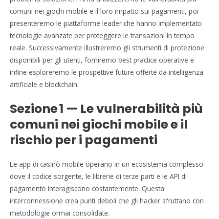
comuni nei giochi mobile e il loro impatto sui pagamenti, poi
presenteremo le piattaforme leader che hanno implementato
tecnologie avanzate per proteggere le transazioni in tempo
reale. Successivamente illustreremo gli strumenti di protezione
disponibili per gli utenti, forniremo best practice operative e
infine esploreremo le prospettive future offerte da intelligenza
artificiale e blockchain.
Sezione 1 — Le vulnerabilità più
comuni nei giochi mobile e il
rischio per i pagamenti
Le app di casinò mobile operano in un ecosistema complesso
dove il codice sorgente, le librerie di terze parti e le API di
pagamento interagiscono costantemente. Questa
interconnessione crea punti deboli che gli hacker sfruttano con
metodologie ormai consolidate.