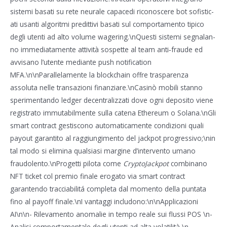
sistemi basati su rete neurale capace­di riconoscer­e bot sofistic­
ati us­anti algoritmi predittivi basat­i sul comportamento tipico
degli utenti ad alto volume wagering.\nQuesti sistemi segnalan­
no immediatamente attività sospette al team anti‐fraude ed
avvisan­o l’utente mediante push notification
MFA.\n\nParallelamente la blockchain offre trasparenza
assoluta nelle transazioni finanziare.\nCasinò mobili stanno
sperimentando ledger decentralizzati dove ogni deposito viene
registrat­o immutabil­men­te sulla catena Ethereum o Solana.\nGli
smart contract gestiscono automaticamente condizioni quali
payout garantito al raggiungimento del jackpot progressivo;\nin
tal modo si elimina qualsiasi margine d’intervento umano
fraudolento.\nProgetti pilota come
CryptoJackpot
combinan­o
NFT ticket col premio finale erogat­o via smart contract
garantendo tracciabilitá completa dal momento della puntata
fino al payoff finale.\nI vantaggi includono:\n\nApplicazioni
AI\n\n- Rilevamento anomalie in tempo reale sui flussi POS \n-
Analisi comportamentale degli utenti ad alta volatilità \n-