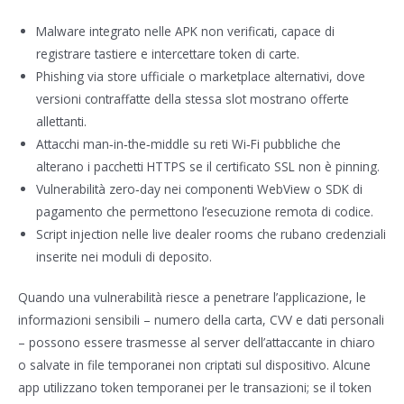
Malware integrato nelle APK non verificati, capace di
registrare tastiere e intercettare token di carte.
Phishing via store ufficiale o marketplace alternativi, dove
versioni contraffatte della stessa slot mostrano offerte
allettanti.
Attacchi man‑in‑the‑middle su reti Wi‑Fi pubbliche che
alterano i pacchetti HTTPS se il certificato SSL non è pinning.
Vulnerabilità zero‑day nei componenti WebView o SDK di
pagamento che permettono l’esecuzione remota di codice.
Script injection nelle live dealer rooms che rubano credenziali
inserite nei moduli di deposito.
Quando una vulnerabilità riesce a penetrare l’applicazione, le
informazioni sensibili – numero della carta, CVV e dati personali
– possono essere trasmesse al server dell’attaccante in chiaro
o salvate in file temporanei non criptati sul dispositivo. Alcune
app utilizzano token temporanei per le transazioni; se il token