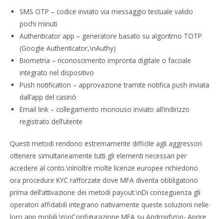
SMS OTP – codice inviato via messaggio testuale valido
pochi minuti
Authenticator app – generatore basato su algoritmo TOTP
(Google Authenticator,\nAuthy)
Biometria – riconoscimento impronta digitale o facciale
integrato nel dispositivo
Push notification – approvazione tramite notifica push inviata
dall’app del casinò
Email link – collegamento monouso inviato all’indirizzo
registrato dell’utente
Questi metodi rendono estremamente difficile agli aggressori
ottenere simultaneamente tutti gli elementi necessari per
accedere al conto.\nInoltre molte licenze europee richiedono
ora procedure KYC rafforzate dove MFA diventa obbligatorio
prima dell’attivazione dei metodi payout.\nDi conseguenza gli
operatori affidabili integrano nativamente queste soluzioni nelle
loro app mobili.\n\nConfigurazione MFA su Android\n\n- Aprire