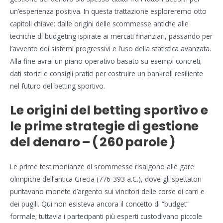
un’esperienza positiva. In questa trattazione esploreremo otto
capitoli chiave: dalle origini delle scommesse antiche alle
tecniche di budgeting ispirate ai mercati finanziari, passando per
l’avvento dei sistemi progressivi e l’uso della statistica avanzata.
Alla fine avrai un piano operativo basato su esempi concreti,
dati storici e consigli pratici per costruire un bankroll resiliente
nel futuro del betting sportivo.
Le origini del betting sportivo e
le prime strategie di gestione
del denaro – ( 260 parole )
Le prime testimonianze di scommesse risalgono alle gare
olimpiche dell’antica Grecia (776‑393 a.C.), dove gli spettatori
puntavano monete d’argento sui vincitori delle corse di carri e
dei pugili. Qui non esisteva ancora il concetto di “budget”
formale; tuttavia i partecipanti più esperti custodivano piccole