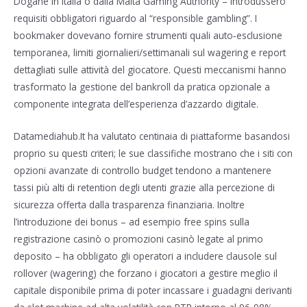
Dogane in Italia o dalla Malta Gaming Authority – introdussero
requisiti obbligatori riguardo al “responsible gambling”. I
bookmaker dovevano fornire strumenti quali auto‑esclusione
temporanea, limiti giornalieri/settimanali sul wagering e report
dettagliati sulle attività del giocatore. Questi meccanismi hanno
trasformato la gestione del bankroll da pratica opzionale a
componente integrata dell’esperienza d’azzardo digitale.
Datamediahub.It ha valutato centinaia di piattaforme basandosi
proprio su questi criteri; le sue classifiche mostrano che i siti con
opzioni avanzate di controllo budget tendono a mantenere
tassi più alti di retention degli utenti grazie alla percezione di
sicurezza offerta dalla trasparenza finanziaria. Inoltre
l’introduzione dei bonus – ad esempio free spins sulla
registrazione casinò o promozioni casinò legate al primo
deposito – ha obbligato gli operatori a includere clausole sul
rollover (wagering) che forzano i giocatori a gestire meglio il
capitale disponibile prima di poter incassare i guadagni derivanti