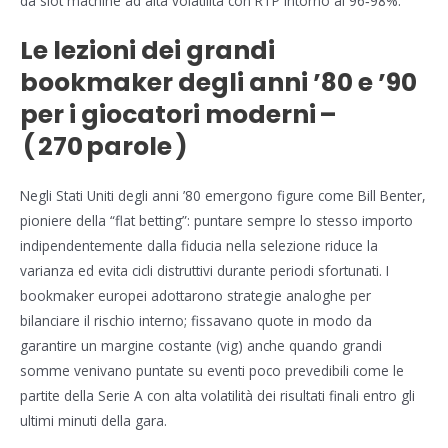
da slot machine ad alta volatilità con RTP intorno al 96‑98%.
Le lezioni dei grandi
bookmaker degli anni ’80 e ’90
per i giocatori moderni –
( 270 parole )
Negli Stati Uniti degli anni ’80 emergono figure come Bill Benter,
pioniere della “flat betting”: puntare sempre lo stesso importo
indipendentemente dalla fiducia nella selezione riduce la
varianza ed evita cicli distruttivi durante periodi sfortunati. I
bookmaker europei adottarono strategie analoghe per
bilanciare il rischio interno; fissavano quote in modo da
garantire un margine costante (vig) anche quando grandi
somme venivano puntate su eventi poco prevedibili come le
partite della Serie A con alta volatilità dei risultati finali entro gli
ultimi minuti della gara.