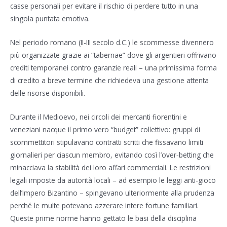
casse personali per evitare il rischio di perdere tutto in una
singola puntata emotiva.
Nel periodo romano (II‑III secolo d.C.) le scommesse divennero
più organizzate grazie ai “tabernae” dove gli argentieri offrivano
crediti temporanei contro garanzie reali – una primissima forma
di credito a breve termine che richiedeva una gestione attenta
delle risorse disponibili.
Durante il Medioevo, nei circoli dei mercanti fiorentini e
veneziani nacque il primo vero “budget” collettivo: gruppi di
scommettitori stipulavano contratti scritti che fissavano limiti
giornalieri per ciascun membro, evitando così l’over‑betting che
minacciava la stabilità dei loro affari commerciali. Le restrizioni
legali imposte da autorità locali – ad esempio le leggi anti‑gioco
dell’Impero Bizantino – spingevano ulteriormente alla prudenza
perché le multe potevano azzerare intere fortune familiari.
Queste prime norme hanno gettato le basi della disciplina