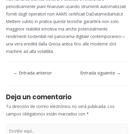
periodicamente piani finanziari usando strumenti automatizzati
forniti dagli operatorI non AAMS certificati DaDatamediaHub.it .
Mettere subito in pratica queste tecniche garantirà non solo
maggiore stabilità emotiva ma anche potenzialmente
rendimenti sostenibili nel panorama digitale contemporaneo—
una vera eredità dalla Grecia antica fino alle moderne slot
machine ad alta volatilità​.
Navegación
←
Entrada anterior
Entrada siguiente
→
de
entradas
Deja un comentario
Tu dirección de correo electrónico no será publicada.
Los
campos obligatorios están marcados con
*
Escribe