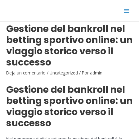
Ir
al
Main
contenido
Gestione del bankroll nel
Men
betting sportivo online: un
viaggio storico verso il
successo
Deja un comentario
/
Uncategorized
/ Por
admin
Gestione del bankroll nel
betting sportivo online: un
viaggio storico verso il
successo
Nel panorama digitale odierno la gestione del bankroll è la