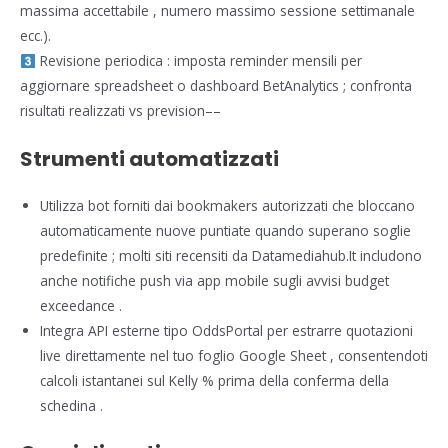
massima accettabile , numero massimo sessione settimanale
ecc.).
Revisione periodica : imposta reminder mensili per
aggiornare spreadsheet o dashboard BetAnalytics ; confronta
risultati realizzati vs prevision­­­­­­­­­­­­­­­––
Strumenti automatizzati
Utilizza bot forniti dai bookmakers autorizzati che bloccano
automaticamente nuove puntiate quando superano soglie
predefinite ; molti siti recensiti da Datamediahub.It includono
anche notifiche push via app mobile sugli avvisi budget
exceedance .
Integra API esterne tipo OddsPortal per estrarre quotazioni
live direttamente nel tuo foglio Google Sheet , consentendoti
calcoli istantanei sul Kelly % prima della conferma della
schedina .